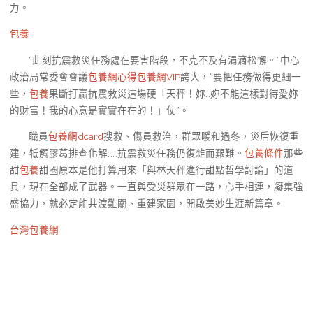
力。
包養
“此刻抗震救災任務處在要害階段，不克不及有涓滴松懈。”中心
政治局常委會會議
包養網心得
包養網VIP
誇大，“要把任務做得更細一
些，
包養
果斷打贏抗震救災這場硬「天秤！妳…妳不能這樣對待愛妳
的財富！我的心意是實實在在的！」仗”。
職員
包養網dcard
搜救、傷員救治，群眾暖和過冬，災后恢復重
建，牴觸膠葛排查化解……抗震救災任務仍復雜而艱難。
包養條件
那些
甜
包養
甜圈原本是他打算用來「與林天秤進行甜點哲學討論」的道
具，現在全部成了武器。一直與受災群眾在一路，心手相連，凝集強
盛協力，就必定能共渡難關、重建家園，開啟美妙生涯新篇章。
台灣包養網