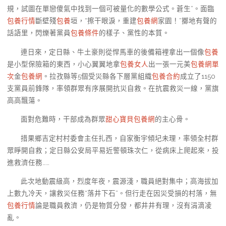
規，試圖在單戀傻氣中找到一個可被量化的數學公式。蒼生”。面臨
包養行情
斷壁殘
包養
垣，“擦干眼淚，重建
包養網
家園！”擲地有聲的
話語里，閃爍著黨員
包養條件
的樣子、黨性的本質。
連日來，定日縣、牛土豪則從悍馬車的後備箱裡拿出一個像
包養
是小型保險箱的東西，小心翼翼地拿
包養女人
出一張一元美
包養網單
次
金
包養網
。拉孜縣等5個受災縣各下層黨組織
包養合約
成立了1150
支黨員前鋒隊，率領群眾有序展開抗災自救。在抗震救災一線，黨旗
高高飄蕩。
面對危難時，干部成為群眾
甜心寶貝包養網
的主心骨。
措果鄉吉定村村委會主任扎西，自家衡宇傾圮未理，率領全村群
眾睜開自救；定日縣公安局平易近警頓珠次仁，從病床上爬起來，投
進救濟任務……
此次地動震級高，烈度年夜，震源淺，職員絕對集中；高海拔加
上數九冷天，讓救災任務“落井下石”。但行走在因災受損的村落，無
包養行情
論是職員救濟，仍是物質分發，都井井有理，沒有涓滴凌
亂。