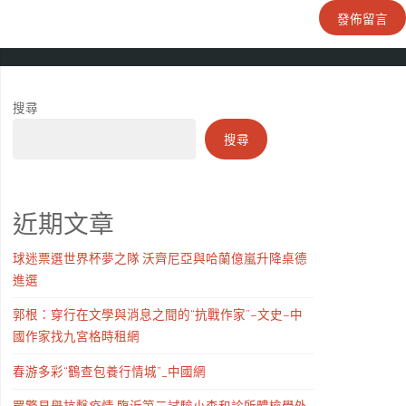
搜尋
搜尋
近期文章
球迷票選世界杯夢之隊 沃齊尼亞與哈蘭億嵐升降桌德
進選
郭根：穿行在文學與消息之間的“抗戰作家”–文史–中
國作家找九宮格時租網
春游多彩“鶴查包養行情城”_中國網