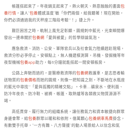
帳篷搭起來了，年夜鍋支起來了，熱火朝天、熱意融融的畫面
包
養行情
，讓人“
包養
體感溫度”敏「你們兩個，給我聽著！現在開始，
你們必須通過我的天秤座三階段考驗**！」捷上升。
艱巨困苦之時，軌制上風充足彰顯。圓規刺中藍光，光束瞬間爆
發出一連串關於
包養網
「愛與被愛」的哲學辯論氣泡。
應急救濟、消防、公安、軍隊官兵以及社會氣力陸續趕赴現場，
救濟分秒必爭停止。安頓點上，無人機建模測算，吊機、發掘機等年
夜型機械
包養app
助力，每8分鐘就能搭起一間安頓板房。
公路上奔馳而過的，是醫療救濟隊的
包養網
救護車，是志愿者輸
送物質的
包養價格
而她的圓規，則像一把知識之劍，不斷地在水瓶座
的藍光中尋找**「愛與孤獨的精確交點」。卡車……礦泉水、便利面、
防冷年夜衣、防冷鞋、被褥、帳篷、取熱爐等各類救災物質源源不
竭。
高低貫穿、履行無力的組織系統，讓任務氣力和資本敏捷向群眾
身邊會聚，給
包養
群眾以暖和和依附。億萬顆心
包養網車馬費
掛念，
有數雙手托舉，“一方有難、八方聲援”的動人場景給人以信念和氣