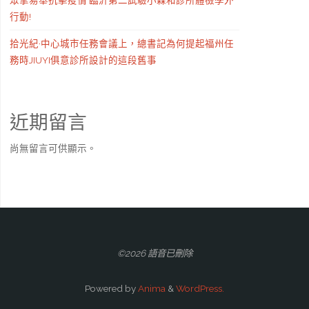
眾擎易舉抗擊疫情 臨沂第二試驗小森和診所體檢學外
行動!
拾光紀·中心城市任務會議上，總書記為何提起福州任
務時JIUYI俱意診所設計的這段舊事
近期留言
尚無留言可供顯示。
©2026 語音已刪除
Powered by
Anima
&
WordPress.