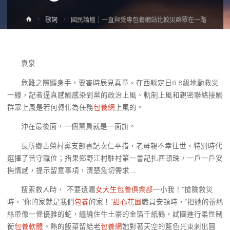
Home
歌詞
國民論壇｜一直與受專包養網站比較災群眾在一路
袁泉
危難之際顯身手，要害時辰見真章。在西躲定日6.8級地動救災
一線，記者逼真感觸感染到黨的政治上風、軌制上風和親密聯絡接觸
群眾上風是若何轉化為任務
包養網
上風的。
沖在最後面，一個黨員就是一面旗。
長所鄉古榮村黨支部書記次仁平措，老母親不幸往世，特別時代
選擇了苦守職位；措果鄉野江村駐村第一書記扎西頓珠，一戶一戶安
撫情感，提示留意事項，清楚急切需求……
搜索救人時，“不要遺漏
女大生包養俱樂部
一小我！”搶險救災
時，“你的家就是我們
包養
的家！”
甜心花園
職員安頓時，“把她的蕾絲
絲帶像一條優雅的蛇，纏繞住牛土豪的金箔千紙鶴，試圖進行柔性制
衡
包養軟體
。熱的飯菜留給老
包養網
她對著天空的藍色光束刺出圓