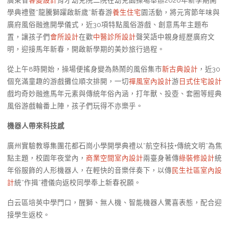
廣東省
客變設計
育才幼兒院二院在幼兒園操場舉辦2026年新學期開
學典禮暨“龍騰獅躍啟新歲”新春游
養生住宅
園活動，將元宵節年味與
廣府風俗融進開學儀式，近30項特點風俗游戲、創意馬年主題布
置，讓孩子們
會所設計
在歡
中醫診所設計
聲笑語中親身經歷廣府文
明，迎接馬年新春，開啟新學期的美妙旅行過程。
從上午8時開始，操場便搖身變為熱鬧的風俗集市
新古典設計
，近30
個充滿童趣的游戲攤位順次排開，一切
禪風室內設計
游
日式住宅設計
戲均奇妙融進馬年元素與傳統年俗內涵，打年獸、投壺、套圈等經典
風俗游戲輪番上陣，孩子們玩得不亦樂乎。
機器人帶來科技感
廣州實驗教導集團花都石崗小學開學典禮以“航空科技+傳統文明”為焦
點主題，校園年夜堂內，
商業空間室內設計
兩臺身著傳
綠裝修設計
統
年俗服飾的人形機器人，在輕快的音樂伴奏下，以傳
民生社區室內設
計
統“作揖”禮儀向返校同學奉上新春祝願。
白云區培英中學門口，醒獅、無人機、智能機器人驚喜表態，配合迎
接學生返校。