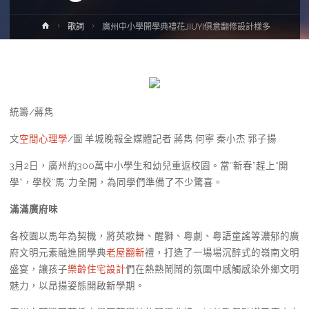
Home
歌詞
廣州中小學開學典禮花JIUYI俱意翻修設計樣多
統籌/蔣雋
文
空間心理學
/圖 羊城晚報全媒體記者 蔣雋 何寧 秦小杰 郭子揚
3月2日，廣州約300萬中小學生和幼兒重返校園。當“新春”趕上“開
學”，學校“馬”力全開，為同學們準備了不少驚喜。
滿滿廣府味
各校園以馬年為契機，將英歌舞、醒獅、粵劇、粵語童謠等濃郁的廣
府文明元素融進開學典
老屋翻新
禮，打造了一場場沉醉式的嶺南文明
盛宴，讓孩子
樂齡住宅設計
們在熱熱鬧鬧的氛圍中感觸感染外鄉文明
魅力，以昂揚姿態開啟新學期。