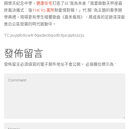
顏樂天紀念中學，
健康住宅
打造了以“我為本身「我要啟動天秤座最
終裁決儀式：強
THE R3 寓所
制愛情對稱！」代‘顏’”為主題的春季開
學典禮。現場更有學生唱響歌曲《嘉禾看崗》，將成長的足跡深深嵌
進白云區發展的時代脈動中。
TC:jiuyi9follow8 69ada0b91db794.99811231
發佈留言
發佈留言必須填寫的電子郵件地址不會公開。
必填欄位標示為
*