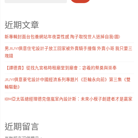
近期文章
新專輯封面台包養網站年夜耍性感 陶子取悅世人迷掉自我(圖)
男JIUYI俱意住宅設計子放工回家被外賣騎手撞傷 外賣小哥:我只要三
塊錢
【譚德貴】從找九宮格時租廟堂到廟會：宓羲的祭奠與崇奉
JIUYI俱意豪宅設計中國經濟系列專題片《巨輪永向前》第三集《雙
輪驅動》
IBM亞太區總經理德克億嵐室內設計斯：未來小模子創建者才是贏家
近期留言