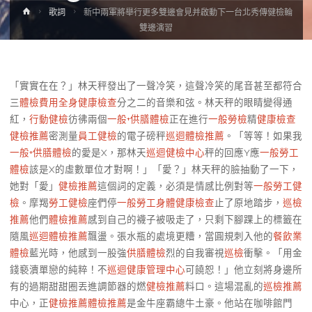
Home
歌詞
新中兩軍將舉行更多雙邊會見并啟動下一台北秀傳健檢輪
雙邊演習
「實實在在？」林天秤發出了一聲冷笑，這聲冷笑的尾音甚至都符合
三
體檢費用
全身健康檢查
分之二的音樂和弦。林天秤的眼睛變得通
紅，
行動健檢
彷彿兩個
一般+供膳體檢
正在進行
一般勞檢
精
健康檢查
健檢推薦
密測量
員工健檢
的電子磅秤
巡迴體檢推薦
。「等等！如果我
一般+供膳體檢
的愛是X，那林天
巡迴健檢中心
秤的回應Y應
一般勞工
體檢
該是X的虛數單位才對啊！」「愛？」林天秤的臉抽動了一下，
她對「愛」
健檢推薦
這個詞的定義，必須是情感比例對等
一般勞工健
檢
。摩羯
勞工健檢
座們停
一般勞工身體健康檢查
止了原地踏步，
巡檢
推薦
他們
體檢推薦
感到自己的襪子被吸走了，只剩下腳踝上的標籤在
隨風
巡迴體檢推薦
飄盪。張水瓶的處境更糟，當圓規刺入他的
餐飲業
體檢
藍光時，他感到一股強
供膳體檢
烈的自我審視
巡檢
衝擊。「用金
錢褻瀆單戀的純粹！不
巡迴健康管理中心
可饒恕！」他立刻將身邊所
有的過期甜甜圈丟進調節器的燃
健檢推薦
料口。這場混亂的
巡檢推薦
中心，正
健檢推薦
體檢推薦
是金牛座霸總牛土豪。他站在咖啡館門