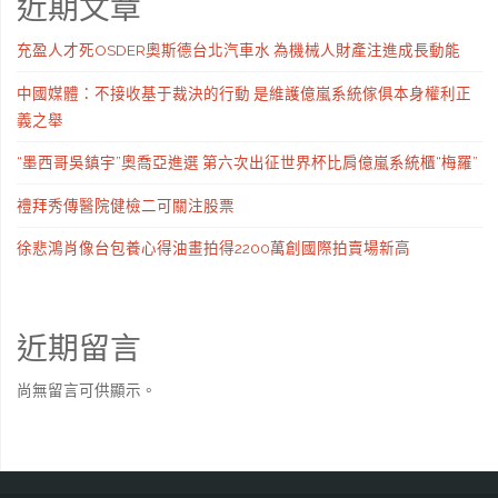
近期文章
充盈人才死OSDER奧斯德台北汽車水 為機械人財產注進成長動能
中國媒體：不接收基于裁決的行動 是維護億嵐系統傢俱本身權利正
義之舉
“墨西哥吳鎮宇”奧喬亞進選 第六次出征世界杯比肩億嵐系統櫃“梅羅”
禮拜秀傳醫院健檢二可關注股票
徐悲鴻肖像台包養心得油畫拍得2200萬創國際拍賣場新高
近期留言
尚無留言可供顯示。