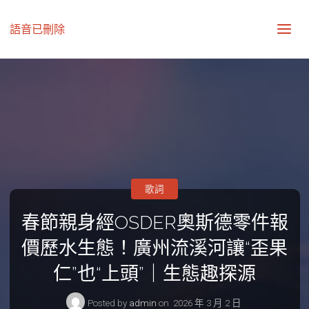
語音已刪除
歌詞
春節親身經OSDER奧斯德零件報
價歷水生態！廣州流溪河讓“歪果
仁”也“上頭”｜生態趣探源
Posted by
admin
on
2026 年 3 月 2 日