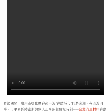
春節期間，廣州市從化區迎來一波“逃離城市”的游客潮。在流溪河
畔，市平易近陸密斯與家人正享用著放松時刻——
台北汽車材料
這處