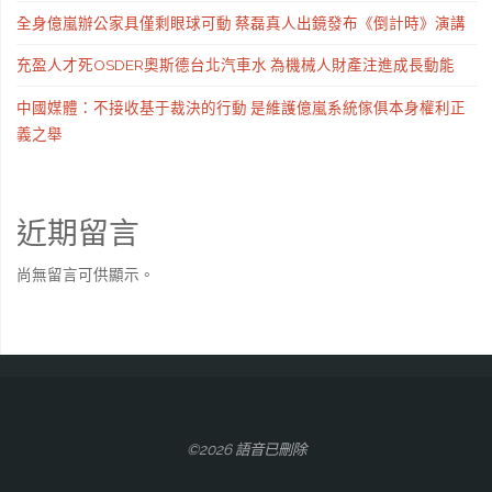
全身億嵐辦公家具僅剩眼球可動 蔡磊真人出鏡發布《倒計時》演講
充盈人才死OSDER奧斯德台北汽車水 為機械人財產注進成長動能
中國媒體：不接收基于裁決的行動 是維護億嵐系統傢俱本身權利正
義之舉
近期留言
尚無留言可供顯示。
©2026 語音已刪除