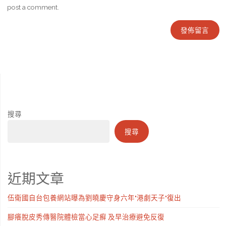
post a comment.
搜尋
搜尋
近期文章
伍衛國自台包養網站曝為劉曉慶守身六年"港劇天子"復出
腳癢脫皮秀傳醫院體檢當心足癬 及早治療避免反復