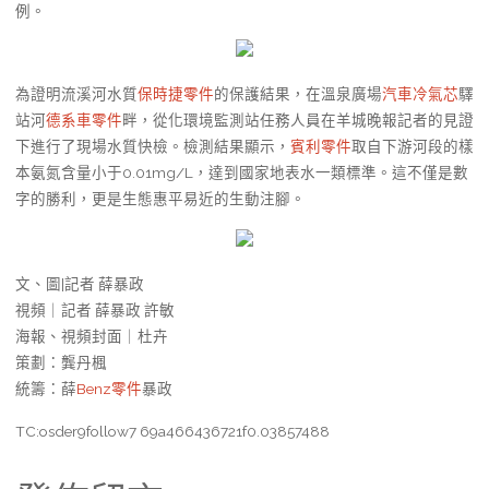
例。
為證明流溪河水質
保時捷零件
的保護結果，在溫泉廣場
汽車冷氣芯
驛
站河
德系車零件
畔，從化環境監測站任務人員在羊城晚報記者的見證
下進行了現場水質快檢。檢測結果顯示，
賓利零件
取自下游河段的樣
本氨氮含量小于0.01mg/L，達到國家地表水一類標準。這不僅是數
字的勝利，更是生態惠平易近的生動注腳。
文、圖|記者 薛暴政
視頻｜記者 薛暴政 許敏
海報、視頻封面｜杜卉
策劃：龔丹楓
統籌：薛
Benz零件
暴政
TC:osder9follow7 69a466436721f0.03857488