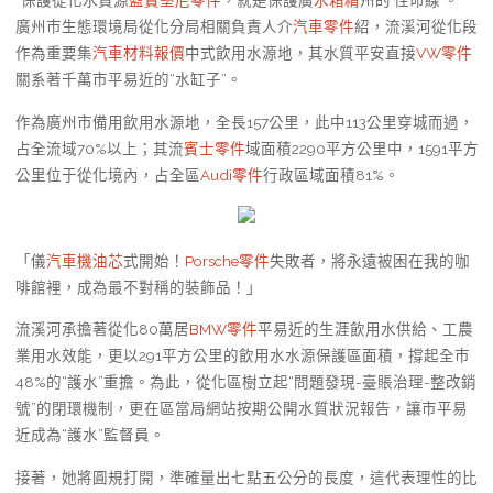
“保護從化水資源
藍寶堅尼零件
，就是保護廣
水箱精
州的‘性命線’。”
廣州市生態環境局從化分局相關負責人介
汽車零件
紹，流溪河從化段
作為重要集
汽車材料報價
中式飲用水源地，其水質平安直接
VW零件
關系著千萬市平易近的“水缸子”。
作為廣州市備用飲用水源地，全長157公里，此中113公里穿城而過，
占全流域70%以上；其流
賓士零件
域面積2290平方公里中，1591平方
公里位于從化境內，占全區
Audi零件
行政區域面積81%。
「儀
汽車機油芯
式開始！
Porsche零件
失敗者，將永遠被困在我的咖
啡館裡，成為最不對稱的裝飾品！」
流溪河承擔著從化80萬居
BMW零件
平易近的生涯飲用水供給、工農
業用水效能，更以291平方公里的飲用水水源保護區面積，撐起全市
48%的“護水”重擔。為此，從化區樹立起“問題發現-臺賬治理-整改銷
號”的閉環機制，更在區當局網站按期公開水質狀況報告，讓市平易
近成為“護水”監督員。
接著，她將圓規打開，準確量出七點五公分的長度，這代表理性的比