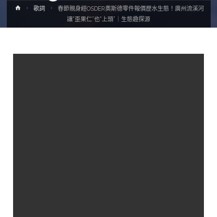
Home
歌詞
春節親身經OSDER奧斯德零件報價歷水生態！廣州流溪河
讓“歪果仁”也“上頭”｜生態趣探源