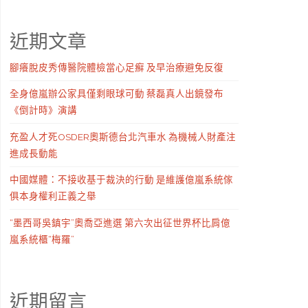
近期文章
腳癢脫皮秀傳醫院體檢當心足癬 及早治療避免反復
全身億嵐辦公家具僅剩眼球可動 蔡磊真人出鏡發布
《倒計時》演講
充盈人才死OSDER奧斯德台北汽車水 為機械人財產注
進成長動能
中國媒體：不接收基于裁決的行動 是維護億嵐系統傢
俱本身權利正義之舉
“墨西哥吳鎮宇”奧喬亞進選 第六次出征世界杯比肩億
嵐系統櫃“梅羅”
近期留言