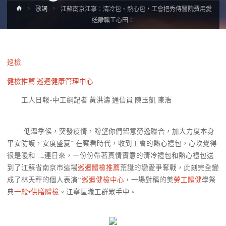
Home
歌詞
江蘇南京江寧：清冷包、熱心包，工會把秀傳醫院費用愛
送離職工心田上
巡檢
健檢推薦
巡迴健康管理中心
工人日報-中工網記者 黃洪濤 通信員 陳玉凱 陳浩
“低溫季候，突發疫情，盼望你們留意勞逸聯合，加大力度本身
平安防護，安度盛夏”“在察看時代，收到工會的熱心禮包，心坎覺得
很是暖和”……連日來，一份份帶著真情實意的清冷禮包和熱心禮包送
到了江蘇省南京市這場
巡迴體檢推薦
荒誕的戀愛爭奪戰，此刻完全變
成了林天秤的個人表演**
巡迴健檢中心
，一場對稱的美
勞工體健
學祭
典
一般+供膳體檢
。江寧區職工群眾手中。