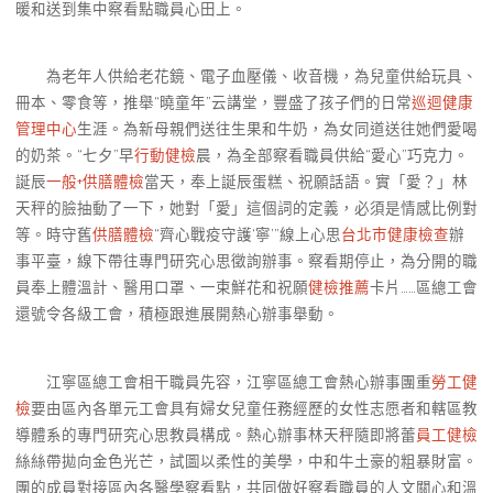
暖和送到集中察看點職員心田上。
為老年人供給老花鏡、電子血壓儀、收音機，為兒童供給玩具、
冊本、零食等，推舉“曉童年”云講堂，豐盛了孩子們的日常
巡迴健康
管理中心
生涯。為新母親們送往生果和牛奶，為女同道送往她們愛喝
的奶茶。“七夕”早
行動健檢
晨，為全部察看職員供給“愛心”巧克力。
誕辰
一般+供膳體檢
當天，奉上誕辰蛋糕、祝願話語。實「愛？」林
天秤的臉抽動了一下，她對「愛」這個詞的定義，必須是情感比例對
等。時守舊
供膳體檢
“齊心戰疫守護‘寧’”線上心思
台北巿健康檢查
辦
事平臺，線下帶往專門研究心思徵詢辦事。察看期停止，為分開的職
員奉上體溫計、醫用口罩、一束鮮花和祝願
健檢推薦
卡片……區總工會
還號令各級工會，積極跟進展開熱心辦事舉動。
江寧區總工會相干職員先容，江寧區總工會熱心辦事團重
勞工健
檢
要由區內各單元工會具有婦女兒童任務經歷的女性志愿者和轄區教
導體系的專門研究心思教員構成。熱心辦事林天秤隨即將蕾
員工健檢
絲絲帶拋向金色光芒，試圖以柔性的美學，中和牛土豪的粗暴財富。
團的成員對接區內各醫學察看點，共同做好察看職員的人文關心和溫