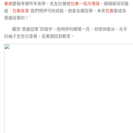
養網
要報考哪所年夜學。老友拉著她
包養一個月價錢
，跟隔鄰班同窗
說：
包養故事
“我們明伊可紛歧般，她是全國冠軍，未來
包養
要成為
奧運冠軍的！”
聽到“奧運冠軍”四個字，陸明伊的眼睛一亮，但很快暗淡，左手
的袖子空空位垂著，低著頭回到教室。