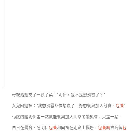
母親給她夾了一筷子菜：“明伊，是不是想滑雪了？”
女兒回過神：“我想滑雪都快想瘋了……好想餐與加入競賽。
包養
”
19歲的陸明伊差一點就能餐與加入北京冬殘奧會，只差一點。
白日在黌舍，陸明伊
包養
和同窗在走廊上惱怒，
包養網
會商著
包