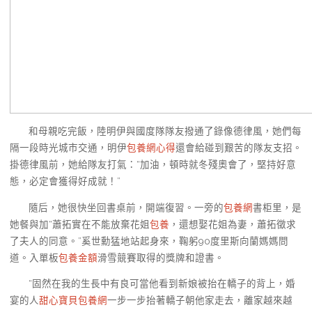
和母親吃完飯，陸明伊與國度隊隊友撥通了錄像德律風，她們每
隔一段時光城市交通，明伊
包養網心得
還會給碰到艱苦的隊友支招。
掛德律風前，她給隊友打氣：“加油，頓時就冬殘奧會了，堅持好意
態，必定會獲得好成就！”
隨后，她很快坐回書桌前，開端復習。一旁的
包養網
書柜里，是
她餐與加“蕭拓實在不能放棄花姐
包養
，還想娶花姐為妻，蕭拓徵求
了夫人的同意。”奚世勳猛地站起身來，鞠躬90度里斯向蘭媽媽問
道。入單板
包養金額
滑雪競賽取得的獎牌和證書。
“固然在我的生長中有良可當他看到新娘被抬在轎子的背上，婚
宴的人
甜心寶貝包養網
一步一步抬著轎子朝他家走去，離家越來越