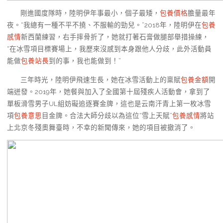
剛進國度隊時，陸明伊年事最小，個子最矮，
包養價格
膽量最年
夜。“我總有一種不平不撓、不服輸的勁兒。”2018年，陸明伊在
包養
感情
新西蘭練習，右手摔骨折了，她就打著石膏做腿部舉措操練，
“在冰雪項目標賽場上，我歷來沒感到本身跟他人分歧，此外活動員
能做
包養站長
到的事，我也能做到！”
三年時光，陸明伊飛速生長，她在冰雪活動上的稟賦
包養金額
開
端迸發。2019年，她餐與加入了全國第十屆殘疾人活動會，拿到了
單板滑雪男子UL組妨礙追逐賽金牌，這也是云南汗青上第一枚冰雪
項
包養意思
目金牌。合法大師分歧以為這位“雪上天賦”
包養感情
將站
上北京冬殘奧舞臺時，不幸的新聞傳來，她的項目被撤消了。