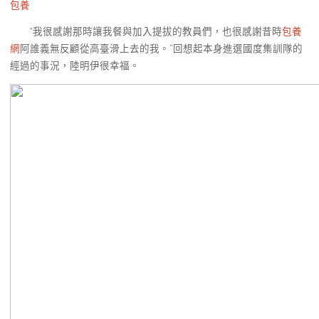
包養
“我很感謝那時讓我餐與加入提拔的教員們，也很感謝昔時
包養
網
阿誰義無反顧從高臺滑上去的我。”回想起本身進選國度集訓隊的
經過的事況，陸明伊很幸福。