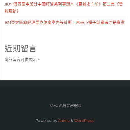
JIUYI俱意豪宅設計中國經濟系列專題片《巨輪永向前》第三集《雙
輪驅動》
IBM亞太區總經理德克億嵐室內設計斯：未來小模子創建者才是贏家
近期留言
尚無留言可供顯示。
©2026 語音已刪除
Powered by
Anima
&
WordPress.