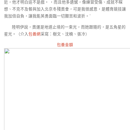
近，他才明白這不是戲。 ，而且他多遺憾，像練習受傷、成就不睬
想、不克不及餐與加入北京冬殘奧會，可是我很感恩，是體育競技讓
我加倍自負，讓我能英勇面臨一切艱苦和波折。”
陸明伊說，奧運是地道止境的一束光，而她跟隨的，是五角星的
星光。（介入
包養網
采寫：樹文、沈楠、張冷）
包養金額