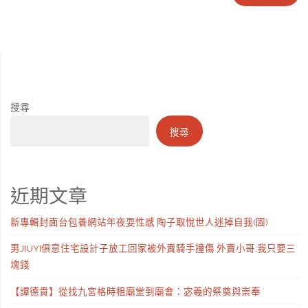
搜尋
搜尋
近期文章
新專輯封面台包養網站年夜耍性感 陶子取悅世人迷掉自我(圖)
男JIUYI俱意住宅設計子放工回家被外賣騎手撞傷 外賣小哥:我只要三
塊錢
【譚德貴】從找九宮格時租廟堂到廟會：宓羲的祭奠與崇奉