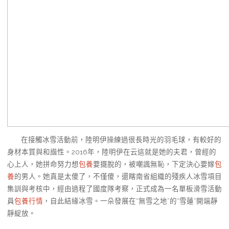
在接觸冰雪活動前，陸明伊操練過很長時光的羽毛球，有較好的
身材本質與和諧性。2016年，陸明伊在云這就是她的夫君，曾經的
心上人，她拼命努力想
包養
要擺脫的，被嘲諷無恥，下定決心要嫁
包
養
的男人。她真是太傻了，不僅傻，還瞎南省組織的殘疾人冰雪項目
集訓與考核中，經由過程了國度隊考察，正式成為一名單板滑雪活動
員
包養行情
，自此結緣冰雪。一朵發展在“無雪之地”的“雪蓮”開端靜
靜綻放。