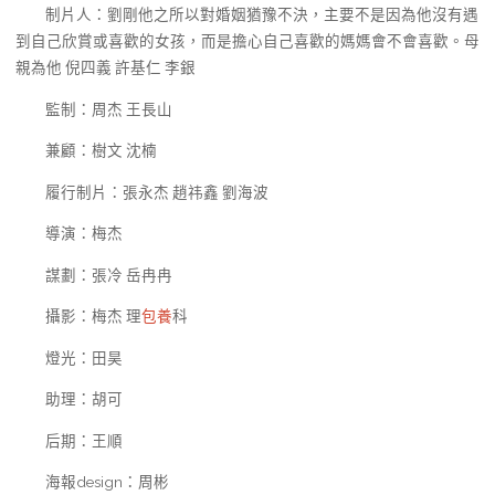
制片人：劉剛他之所以對婚姻猶豫不決，主要不是因為他沒有遇
到自己欣賞或喜歡的女孩，而是擔心自己喜歡的媽媽會不會喜歡。母
親為他 倪四義 許基仁 李銀
監制：周杰 王長山
兼顧：樹文 沈楠
履行制片：張永杰 趙祎鑫 劉海波
導演：梅杰
謀劃：張冷 岳冉冉
攝影：梅杰 理
包養
科
燈光：田昊
助理：胡可
后期：王順
海報design：周彬