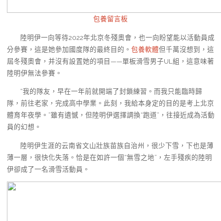
包養留言板
陸明伊一向等待2022年北京冬殘奧會，也一向盼望能以活動員成
分參賽，這是她參加國度隊的最終目的。
包養軟體
但千萬沒想到，這
屆冬殘奧會，并沒有設置她的項目——單板滑雪男子UL組，這意味著
陸明伊無法參賽。
“我的隊友，早在一年前就開端了封鎖練習。而我只能臨時歸
隊，前往老家，完成高中學業。此刻，我給本身定的目的是考上北京
體育年夜學。”雖有遺憾，但陸明伊選擇調換“跑道”，往接近成為活動
員的幻想。
陸明伊生涯的云南省文山壯族苗族自治州，很少下雪，下也是薄
薄一層，很快化失落。恰是在如許一個“無雪之地”，左手殘疾的陸明
伊卻成了一名滑雪活動員。