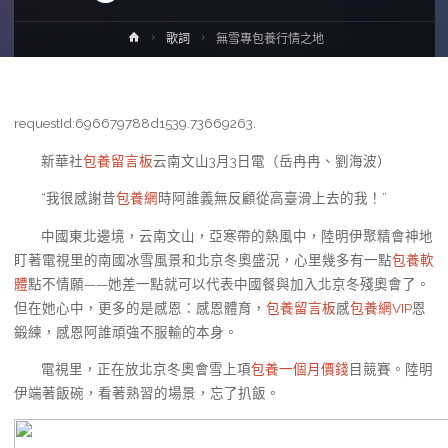
Home
歌詞
無雪專包養行情之地
requestId:696679788d1539.73669263.
新華社
包養留言板
云南文山3月3日電（岳冉冉、劉海波）
“我很感謝昔
包養網
時阿誰義無反顧從高臺滑上去的我！”
中國東北邊境，云南文山，亞寒帶的熱風中，陸明伊聚精會神地
盯著電視里的南國冰雪風景和北京冬奧盛況，心里幾多有一點
包養軟
體
點不情願——她差一點就可以代表中國餐與加入北京冬殘奧會了。
但在她心中，更多的是感恩：感恩體育，
包養留言板
感
包養網VIP
恩
鍛練，感恩阿誰頑強不服輸的本身。
電視里，正在放北京冬奧會雪上項
包養一個月價錢
目競賽。陸明
伊端著飯碗，看著熟習的場景，忘了扒飯。