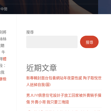
新中間
刻將
搜尋
絲絲
搜尋
我聽
」牛
得
體
近期文章
段：
給我
新專輯封面台包養網站年夜耍性感 陶子取悅世
康檢
人迷掉自我(圖)
男JIUYI俱意住宅設計子放工回家被外賣騎手撞
傷 外賣小哥:我只要三塊錢