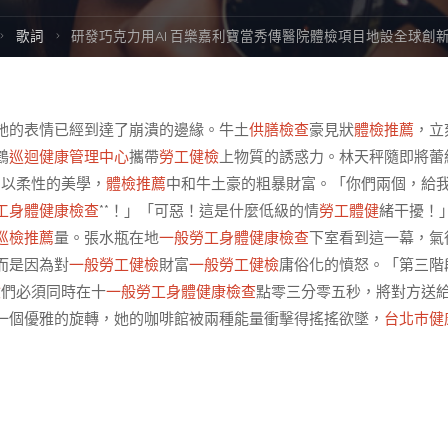
ome
歌詞
研發巧克力用AI 百樂嘉利寶當秀傳醫院體檢項目地設全球創
她的表情已經到達了崩潰的邊緣。牛土
供膳檢查
豪見狀
體檢推薦
，立
鶴
巡迴健康管理中心
攜帶
勞工健檢
上物質的誘惑力。林天秤隨即將蕾
圖以柔性的美學，
體檢推薦
中和牛土豪的粗暴財富。「你們兩個，給
工身體健康檢查
**！」「可惡！這是什麼低級的情
勞工體健
緒干擾！
巡檢推薦
量。張水瓶在地
一般勞工身體健康檢查
下室看到這一幕，氣
而是因為對
一般勞工健檢
財富
一般勞工健檢
庸俗化的憤怒。「第三階
檢
們必須同時在十
一般勞工身體健康檢查
點零三分零五秒，將對方送
一個優雅的旋轉，她的咖啡館被兩種能量衝擊得搖搖欲墜，
台北巿健