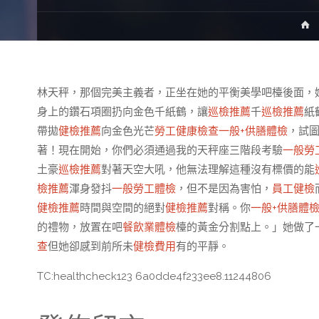
H
林天秤，那個完美主義者，正坐在她的平衡美學吧檯後面，
身上的鑽石項圈扔向金色千紙鶴，讓
巡檢推薦
千
巡檢推薦
紙
帶拋
健檢推薦
向金色光芒
勞工健康檢查
一般+供膳體檢
，試
著！現在開始，你們必須通過我的天秤座三階段考驗
一般勞
土豪
巡檢推薦
對著天空大吼，他無法理解這種沒有標價的能
檢推薦
渾身發抖
一般勞工體檢
，但不是因為害怕，
員工健檢
健檢推薦
時間與空間的絕對
健檢推薦
對稱。你
一般+供膳體
的禮物，放置在吧
餐飲業體檢
檯的黃金分割點上。」她做了
查
但她卻感到前所未
健檢費用
有的平靜。
TC:healthcheck123 6a0dde4f233ee8.11244806