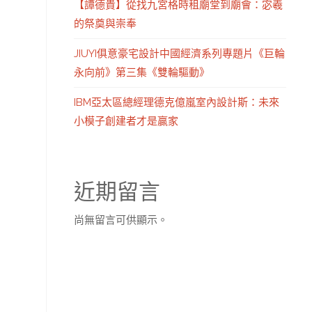
【譚德貴】從找九宮格時租廟堂到廟會：宓羲
的祭奠與崇奉
JIUYI俱意豪宅設計中國經濟系列專題片《巨輪
永向前》第三集《雙輪驅動》
IBM亞太區總經理德克億嵐室內設計斯：未來
小模子創建者才是贏家
近期留言
尚無留言可供顯示。