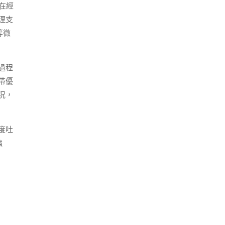
在經
理支
等微
過程
帶優
況，
度吐
強