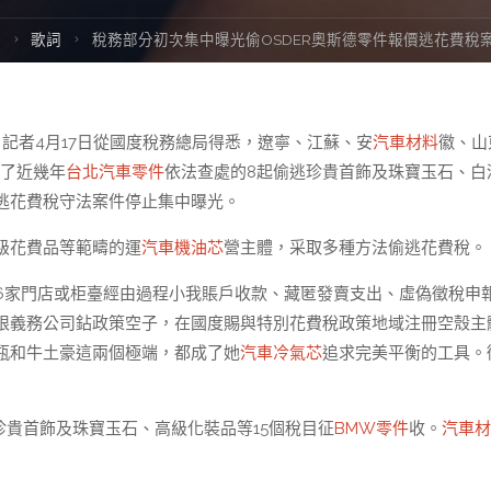
Home
歌詞
稅務部分初次集中曝光偷OSDER奧斯德零件報價逃花費稅
）記者4月17日從國度稅務總局得悉，遼寧、江蘇、安
汽車材料
徽、山
了近幾年
台北汽車零件
依法查處的8起偷逃珍貴首飾及珠寶玉石、白
逃花費稅守法案件停止集中曝光。
級花費品等範疇的運
汽車機油芯
營主體，采取多種方法偷逃花費稅。
6家門店或柜臺經由過程小我賬戶收款、藏匿發賣支出、虛偽徵稅申
限義務公司鉆政策空子，在國度賜與特別花費稅政策地域注冊空殼主
瓶和牛土豪這兩個極端，都成了她
汽車冷氣芯
追求完美平衡的工具。
珍貴首飾及珠寶玉石、高級化裝品等15個稅目征
BMW零件
收。
汽車材