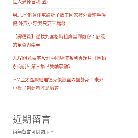
世人迷掉自我(圖)
男JIUYI俱意住宅設計子放工回家被外賣騎手撞
傷 外賣小哥:我只要三塊錢
【譚德貴】從找九宮格時租廟堂到廟會：宓羲
的祭奠與崇奉
JIUYI俱意豪宅設計中國經濟系列專題片《巨輪
永向前》第三集《雙輪驅動》
IBM亞太區總經理德克億嵐室內設計斯：未來
小模子創建者才是贏家
近期留言
尚無留言可供顯示。