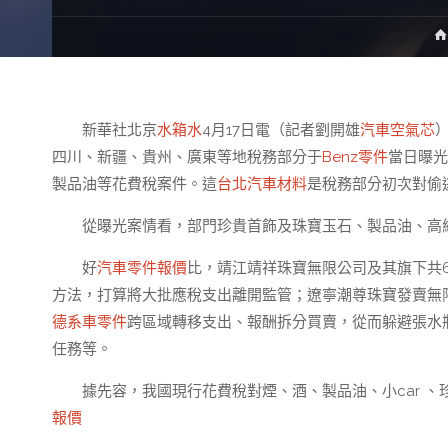
新華社北京
水箱水
4月17日電（記者劉開雄
汽車空氣芯
四川、新疆、貴州、廣東等地稅務部分于
Benz零件
當日曝光
製品油等花費稅案件。這
台北汽車材料
是稅務部分初次對偷
從曝光案情看，部門珍貴首飾及珠寶玉石、製品油、高
好
汽車零件報價
比，靖江靖祥珠寶無限公司及其旗下共
方法，打算將大批應稅支出離開監管；遼寧潮尊珠寶發賣無
德系車零件
跨區域轉移支出、報酬拆分買賣，從而躲避張水
任務等。
據先容，我國現行花費稅對煙、酒、製品油、小car 、
報價