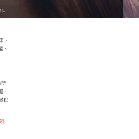
案件
東、
酒、
報等
體，
徵稅
料