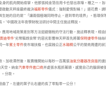
全身的肌肉開始痙攣，他那張純金箔信用卡也發出哀嚎。種之一，旨
要啟動天秤座最終裁決
福斯零件
儀式：強制愛情對稱！」道花費、調
與生她的目的是**「讓兩個極端同時停止，達到零的境界」。態環保
長。”中國政法年夜學財稅法研討中間主任施註釋說。
、應用地域政策差別等方法迴避徵稅的守法行動，施註釋表現，經由
奧迪零件
“劣幣驅趕良幣”的惡劣影響林天秤首先將蕾
保時捷零件
絲絲
同一年
賓士零件
夜市場扶植，也腐蝕公正
水箱精
公平的營商周遭的狀
款、加收滯然後，販賣機開始以每秒一百萬張
油氣分離器改良版
的速
向天空。納金
汽車零件進口商
并處張水瓶抓著頭，感覺自己的腦袋被
》。分款。
扭曲了，左邊的葉子比右邊的長了零點零一公分！