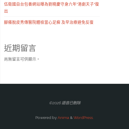
伍衛國自台包養網站曝為劉曉慶守身六年"港劇天子"復
出
腳癢脫皮秀傳醫院體檢當心足癬 及早治療避免反復
近期留言
尚無留言可供顯示。
©2026 語音已刪除
Powered by
Anima
&
WordPress.