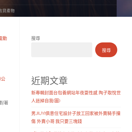
信貸產物
電動
搜尋
搜尋
近期文章
辦公
新專輯封面台包養網站年夜耍性感 陶子取悅世
人迷掉自我(圖)
對著
男JIUYI俱意住宅設計子放工回家被外賣騎手撞
傷 外賣小哥:我只要三塊錢