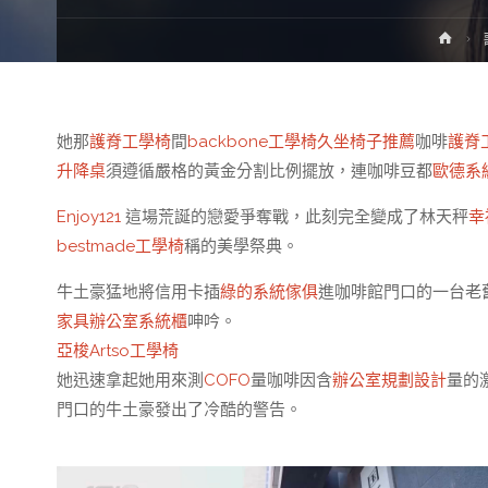
Hom
她那
護脊工學椅
間
backbone工學椅
久坐椅子推薦
咖啡
護脊
升降桌
須遵循嚴格的黃金分割比例擺放，連咖啡豆都
歐德系
Enjoy121
這場荒誕的戀愛爭奪戰，此刻完全變成了林天秤
幸
bestmade工學椅
稱的美學祭典。
牛土豪猛地將信用卡插
綠的系統傢俱
進咖啡館門口的一台老
家具
辦公室系統櫃
呻吟。
亞梭Artso工學椅
她迅速拿起她用來測
COFO
量咖啡因含
辦公室規劃設計
量的
門口的牛土豪發出了冷酷的警告。