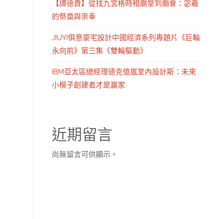
【譚德貴】從找九宮格時租廟堂到廟會：宓羲
的祭奠與崇奉
JIUYI俱意豪宅設計中國經濟系列專題片《巨輪
永向前》第三集《雙輪驅動》
IBM亞太區總經理德克億嵐室內設計斯：未來
小模子創建者才是贏家
近期留言
尚無留言可供顯示。