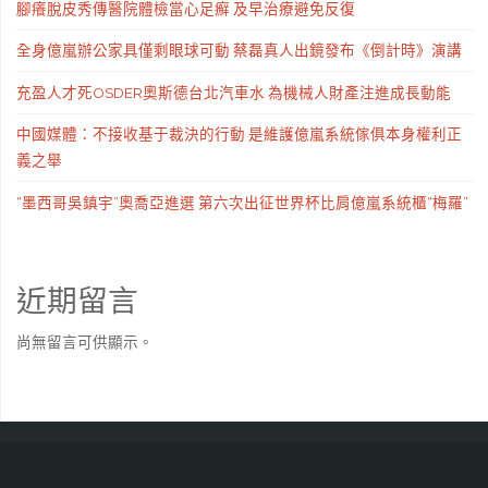
腳癢脫皮秀傳醫院體檢當心足癬 及早治療避免反復
全身億嵐辦公家具僅剩眼球可動 蔡磊真人出鏡發布《倒計時》演講
充盈人才死OSDER奧斯德台北汽車水 為機械人財產注進成長動能
中國媒體：不接收基于裁決的行動 是維護億嵐系統傢俱本身權利正
義之舉
“墨西哥吳鎮宇”奧喬亞進選 第六次出征世界杯比肩億嵐系統櫃“梅羅”
近期留言
尚無留言可供顯示。