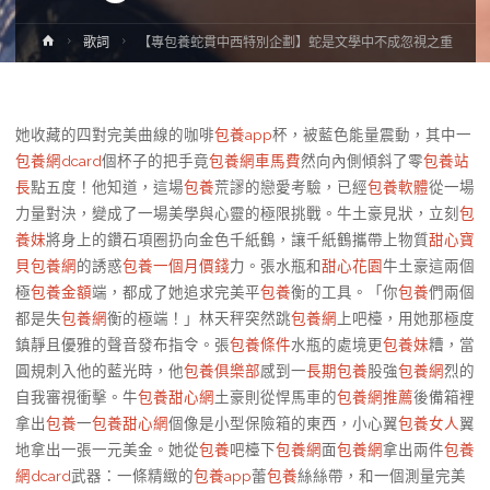
Home
歌詞
【專包養蛇貫中西特別企劃】蛇是文學中不成忽視之重
她收藏的四對完美曲線的咖啡
包養app
杯，被藍色能量震動，其中一
包養網dcard
個杯子的把手竟
包養網車馬費
然向內側傾斜了零
包養站
長
點五度！他知道，這場
包養
荒謬的戀愛考驗，已經
包養軟體
從一場
力量對決，變成了一場美學與心靈的極限挑戰。牛土豪見狀，立刻
包
養妹
將身上的鑽石項圈扔向金色千紙鶴，讓千紙鶴攜帶上物質
甜心寶
貝包養網
的誘惑
包養一個月價錢
力。張水瓶和
甜心花園
牛土豪這兩個
極
包養金額
端，都成了她追求完美平
包養
衡的工具。「你
包養
們兩個
都是失
包養網
衡的極端！」林天秤突然跳
包養網
上吧檯，用她那極度
鎮靜且優雅的聲音發布指令。張
包養條件
水瓶的處境更
包養妹
糟，當
圓規刺入他的藍光時，他
包養俱樂部
感到一
長期包養
股強
包養網
烈的
自我審視衝擊。牛
包養甜心網
土豪則從悍馬車的
包養網推薦
後備箱裡
拿出
包養
一
包養甜心網
個像是小型保險箱的東西，小心翼
包養女人
翼
地拿出一張一元美金。她從
包養
吧檯下
包養網
面
包養網
拿出兩件
包養
網dcard
武器：一條精緻的
包養app
蕾
包養
絲絲帶，和一個測量完美