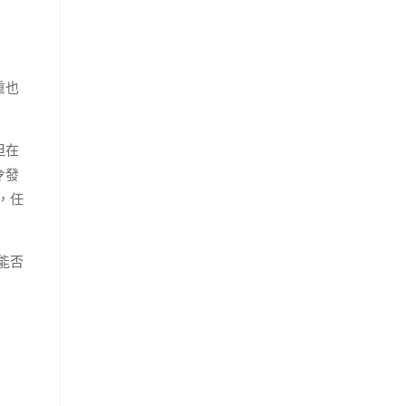
重也
但在
令發
，任
能否