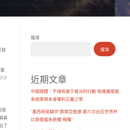
搜尋
搜尋
簽發
區當
近期文章
少少
中國媒體：不接收基于裁決的行動 是維護億嵐
系統傢俱本身權利正義之舉
而發
“墨西哥吳鎮宇”奧喬亞進選 第六次出征世界杯
噴鼻
比肩億嵐系統櫃“梅羅”
出了