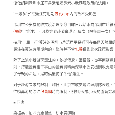
優化調劑深圳市居平易近赴噴鼻港小我游玩政策的決議。
“一簽多行”在簽注有用期
包養app
內的暫不受影響
深圳市公安機關收支境治理部分自昨日起結束向深圳市戶籍居
價錢
行”簽注），改為簽發赴噴鼻港1年屢次（限每周一次）“
持用“一周一行”簽注的深圳市戶籍居平易近可在每個天然周的
簽注在簽注有用期內的，臨時并不會
包養
遭到此次政策影響
除了上述小我游玩簽注的，依據傳遞，因投親、從事商務運
則，持能證實相干事由的證實資料向深圳市公安機關收支境治
了母親的命運。是時候後悔了？他”簽注。
對于赴港次數的限制，昨日，北京市收支境治理總隊表現，
往噴鼻港的簽注
包養網
時光限制，例如7天或30天的游玩簽
■ 回應
梁振英：加鼎力度衝擊一切水貨運動