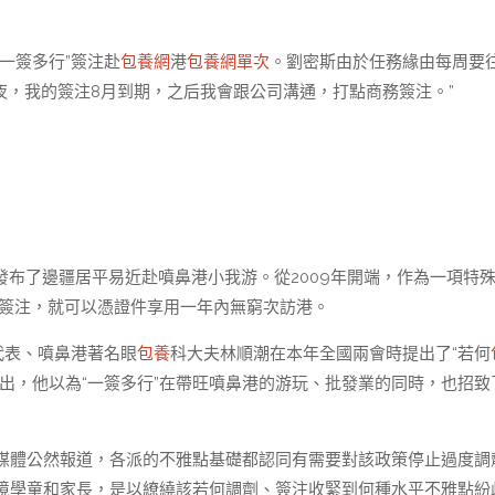
一簽多行”簽注赴
包養網
港
包養網單次
。劉密斯由於任務緣由每周要
夜，我的簽注8月到期，之后我會跟公司溝通，打點商務簽注。”
局發布了邊疆居平易近赴噴鼻港小我游。從2009年開端，作為一項特
辦完簽注，就可以憑證件享用一年內無窮次訪港。
代表、噴鼻港著名眼
包養
科大夫林順潮在本年全國兩會時提出了“若何
出，他以為“一簽多行”在帶旺噴鼻港的游玩、批發業的同時，也招致
媒體公然報道，各派的不雅點基礎都認同有需要對該政策停止過度調
境學童和家長，是以繚繞該若何調劑、簽注收緊到何種水平不雅點紛