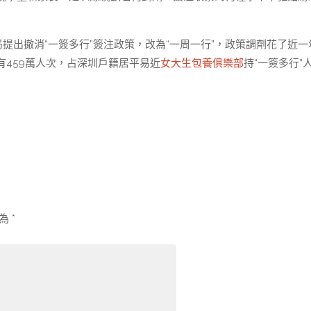
提出撤消“一簽多行”簽注政策，改為“一周一行”，政策調劑花了近一
459萬人次，占深圳戶籍居平易近
女大生包養俱樂部
持“一簽多行”
示為
*