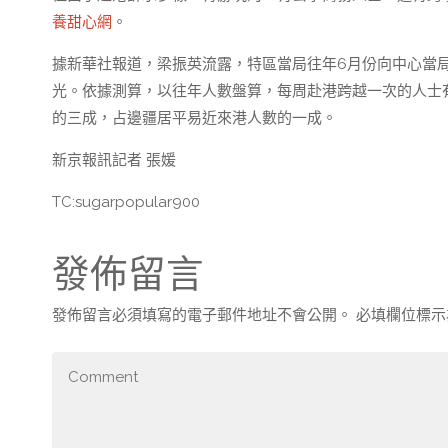
養甜心網
。
據新華社報道，梁振英流露，特區當局往年6月份向中心當局
光。依據測算，以往年人數盤算，每周赴港跨越一次的人士有
的三成，占邊疆居平易近來港人數的一成。
新京報訊記者 張媛
TC:sugarpopular900
發佈留言
發佈留言必須填寫的電子郵件地址不會公開。
必填欄位標