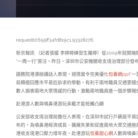
requestId:695ff34fd819c1.93328276.
新京報訊 （記者張媛 李婷婷練習生羅婷）從2009年就開
“一周一行”簽注。昨日，深圳市公安機關收支境治理部分發
國務院港澳辦講話人表現，視情當令完美優化
包養網ppt
“
局積極回應市平易近訴求的舉動，有利于兩地職員交通更穩
數人損害兩地大眾情感的行動，激勵兩地職員進一個步驟親
赴港游人數與噴鼻港游玩承載才能牴觸凸顯
公安部收支境治理局擔任人表現，在深圳市試行戶籍居平易近
布的，為噴鼻港經濟成長、擴展失業和促進兩地大眾交通施
港收支境港口壓力增年夜，赴港游玩
包養甜心網
人數與噴鼻