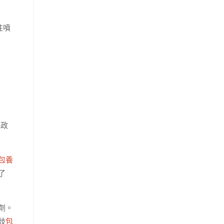
往噴
殊政
包養
了
劑。
歧
包