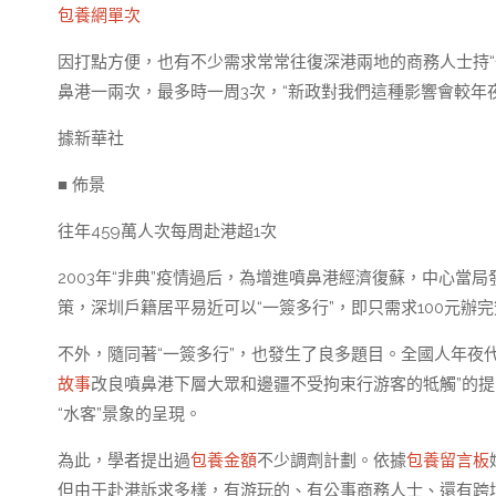
包養網單次
因打點方便，也有不少需求常常往復深港兩地的商務人士持“
鼻港一兩次，最多時一周3次，“新政對我們這種影響會較年
據新華社
■ 佈景
往年459萬人次每周赴港超1次
2003年“非典”疫情過后，為增進噴鼻港經濟復蘇，中心當
策，深圳戶籍居平易近可以“一簽多行”，即只需求100元
不外，隨同著“一簽多行”，也發生了良多題目。全國人年夜
故事
改良噴鼻港下層大眾和邊疆不受拘束行游客的牴觸”的提
“水客”景象的呈現。
為此，學者提出過
包養金額
不少調劑計劃。依據
包養留言板
但由于赴港訴求多樣，有游玩的、有公事商務人士、還有跨