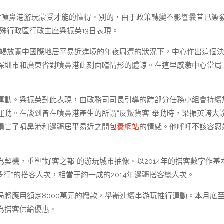
對噴鼻港游玩蒙受才能的懂得。別的，由于政策轉變不影響曩昔已簽
殊行政區行政主座梁振英13日表現。
不竭放寬中國際地居平易近進境的年夜周遭的狀況下，中心作出這個
深圳市和廣東省對噴鼻港此刻面臨情形的體諒。在這里感激中心當局
運動。梁振英對此表現，由政務司司長引導的跨部分任務小組會持續
運動。在談到曾在噴鼻港產生的所謂“反叛貨客”舉動時，梁振英誇大
損害了噴鼻港和邊疆居平易近之間
包養網站
的情感。他呼吁不該容忍
契機，重塑“好客之都”的游玩城市抽像。以2014年的搭客數字作基
多行”的搭客人次，相當于約一成的2014年邊疆搭客總人次。
將應用額定8000萬元的撥款，舉辦連續串游玩推行運動。本月底
為搭客供給優惠。