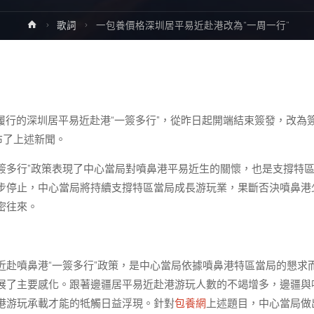
Home
歌詞
一包養價格深圳居平易近赴港改為“一周一行”
端履行的深圳居平易近赴港“一簽多行”，從昨日起開端結束簽發，改為
布了上述新聞。
一簽多行”政策表現了中心當局對噴鼻港平易近生的關懷，也是支撐特
步停止，中心當局將持續支撐特區當局成長游玩業，果斷否決噴鼻港
密往來。
赴噴鼻港“一簽多行”政策，是中心當局依據噴鼻港特區當局的懇求
展了主要感化。跟著邊疆居平易近赴港游玩人數的不竭增多，邊疆與
港游玩承載才能的牴觸日益浮現。針對
包養網
上述題目，中心當局做