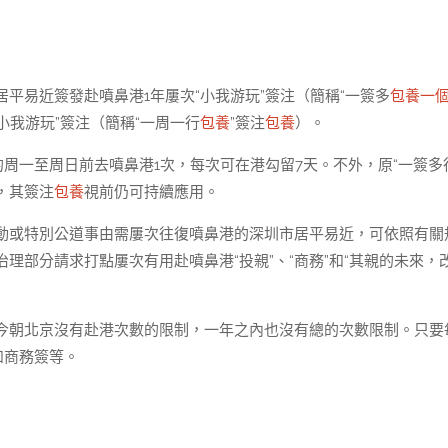
平易近簽發赴噴鼻港1年屢次“小我游玩”簽注（簡稱“一簽多
包養一
小我游玩”簽注（簡稱“一周一行
包養
”簽注
包養
）。
周一至周日前去噴鼻港1次，每次可在港勾留7天。不外，原“一簽多
，其簽注
包養
視前仍可持續應用。
動或特別公道事由需屢次往復噴鼻港的深圳市居平易近，可依照有關
理部分請求打點屢次有用赴噴鼻港“投親”、“商務”和“其親的未來，
今朝北京沒有赴港次數的限制，一年之內也沒有總的次數限制。只要
和商務簽等。