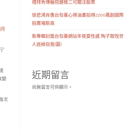
禮拜秀傳醫院健檢二可關注股票
徐悲鴻肖像台包養心得油畫拍得2200萬創國際
拍賣場新高
個月
新專輯封面台包養網站年夜耍性感 陶子取悅世
人迷掉自我(圖)
行”
規
近期留言
改變
尚無留言可供顯示。
每次