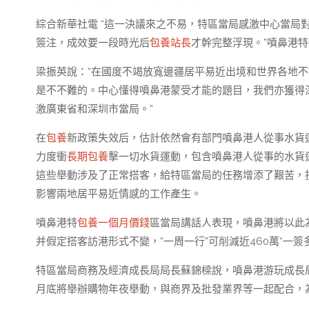
綜合新華社電 “這一決議來之不易，特區當局感激中心當局
簽注，成效要一段時光后
包養站長
才幹完整浮現。”噴鼻港特
梁振英說：“在國度不竭放寬邊疆居平易近出境和世界各地
是不不難的。中心懂得噴鼻港蒙受才能的題目，我們亦獲得
激廣東省和深圳市當局。”
在
包養
新政策失效后，估計依然會有部門噴鼻港人從事水貨
力度衝
長期包養
擊一切水貨運動，包含噴鼻港人從事的水貨
這些舉動涉及了正常搭客，給特區當局的任務增添了艱苦，
影響兩地居平易近情感的工作產生。
噴鼻港特
包養一個月價錢
區當局講話人表現，噴鼻港將以此為
并假定搭客訪港形式不變，“一周一行”可削減近460萬“一簽
特區當局商務及經濟成長局局長蘇錦樑說，噴鼻港游玩成長局
月底將舉辦購物年夜舉動，與商界及批發業界等一起配合，