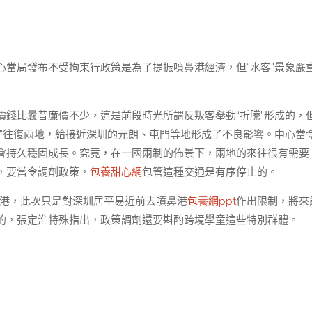
當局發布不受拘束行政策是為了提振噴鼻港經濟，但“水客”景象嚴
。
錢比曩昔廉價不少，這是前段時光所謂反叛客舉動“折騰”形成的，
”往復兩地，給接近深圳的元朗、屯門等地形成了不良影響。中心當
會持久穩固成長。究竟，在一國兩制的佈景下，兩地的來往很有需要
，要當令調劑政策，
包養甜心網
包管這種交通是有序停止的。
港，此次只是對深圳居平易近前去噴鼻港
包養網ppt
作出限制，將來
的，張定淮特殊指出，政策調劑還要斟酌跨境學童這些特別群體。