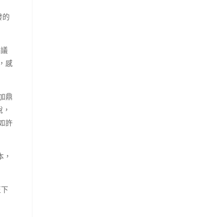
發的
決議
，感
加鼎
說，
如許
本，
至下