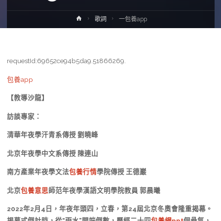
Home
歌詞
一包養app
requestId:69652ce94b5da9.51866269.
包養app
【教導沙龍】
訪談專家：
清華年夜學汗青系傳授 劉曉峰
北京年夜學中文系傳授 陳連山
南方產業年夜學文法
包養行情
學院傳授 王德巖
北京
包養意思
師范年夜學漢語文明學院教員 郭晨曦
2022年2月4日，年夜年頭四，立春，第24屆北京冬奧會隆重揭幕。
揭幕式倒計時，從“雨水”開端倒數，歷經二十四
包養網ppt
個骨氣，