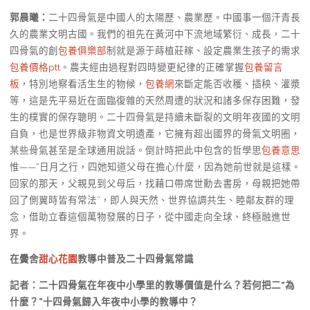
郭晨曦：
二十四骨氣是中國人的太陽歷、農業歷。中國事一個汗青長
久的農業文明古國。我們的祖先在黃河中下流地域繁衍、成長，二十
四骨氣的創
包養俱樂部
制就是源于蒔植莊稼、設定農業生孩子的需求
包養價格ptt
。農夫經由過程對四時變更紀律的正確掌握
包養留言
板
，特別地察看活生生的物候，
包養網
來斷定能否收穫、插秧、灌漿
等，這是先平易近在面臨復雜的天然周遭的狀況和諸多保存困難，發
生的樸實的保存聰明。二十四骨氣是持續未斷裂的文明年夜國的文明
自負，也是世界級非物資文明遺產，它擁有超出國界的骨氣文明圈，
某些骨氣甚至是全球通用說話。倒計時把此中包含的哲學思
包養意思
惟——“日月之行，四她知道父母在擔心什麼，因為她前世就是這樣。
回家的那天，父親見到父母后，找藉口帶席世勳去書房，母親把她帶
回了側翼時皆有常法”，即人與天然、世界協調共生、睦鄰友群的理
念，借助立春這個萬物發展的日子，從中國走向全球、終極融進世
界。
在黌舍
甜心花園
教導中普及二十四骨氣常識
記者：二十四骨氣在年夜中小學里的教導價值是什么？若何把二“為
什麼？”十四骨氣歸入年夜中小學的教導中？