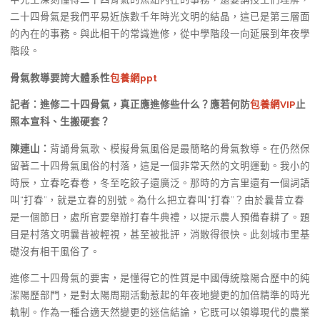
二十四骨氣是我們平易近族數千年時光文明的結晶，這已是第三層面
的內在的事務。與此相干的常識進修，從中學階段一向延展到年夜學
階段。
骨氣教導要誇大體系性
包養網ppt
記者：進修二十四骨氣，真正應進修些什么？應若何防
包養網VIP
止
照本宣科、生搬硬套？
陳連山：
背誦骨氣歌、模擬骨氣風俗是最簡略的骨氣教導。在仍然保
留著二十四骨氣風俗的村落，這是一個非常天然的文明運動。我小的
時辰，立春吃春卷，冬至吃餃子還廣泛。那時的方言里還有一個詞語
叫“打春”，就是立春的別號。為什么把立春叫“打春”？由於曩昔立春
是一個節日，處所官要舉辦打春牛典禮，以提示農人預備春耕了。題
目是村落文明曩昔被輕視，甚至被批評，消散得很快。此刻城市里基
礎沒有相干風俗了。
進修二十四骨氣的要害，是懂得它的性質是中國傳統陰陽合歷中的純
潔陽歷部門，是對太陽周期活動惹起的年夜地變更的加倍精準的時光
軌制。作為一種合適天然變更的迷信結論，它既可以領導現代的農業