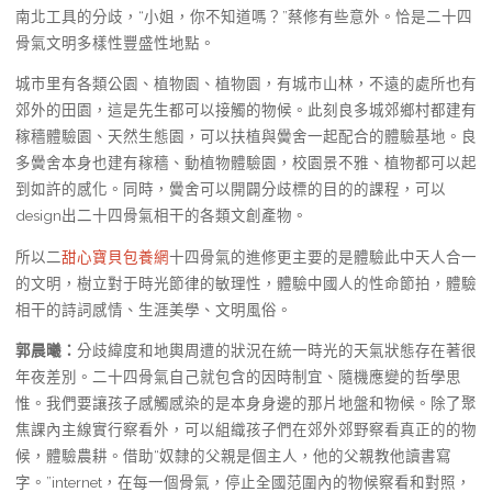
南北工具的分歧，“小姐，你不知道嗎？”蔡修有些意外。恰是二十四
骨氣文明多樣性豐盛性地點。
城市里有各類公園、植物園、植物園，有城市山林，不遠的處所也有
郊外的田園，這是先生都可以接觸的物候。此刻良多城郊鄉村都建有
稼穡體驗園、天然生態園，可以扶植與黌舍一起配合的體驗基地。良
多黌舍本身也建有稼穡、動植物體驗園，校園景不雅、植物都可以起
到如許的感化。同時，黌舍可以開闢分歧標的目的的課程，可以
design出二十四骨氣相干的各類文創產物。
所以二
甜心寶貝包養網
十四骨氣的進修更主要的是體驗此中天人合一
的文明，樹立對于時光節律的敏理性，體驗中國人的性命節拍，體驗
相干的詩詞感情、生涯美學、文明風俗。
郭晨曦：
分歧緯度和地輿周遭的狀況在統一時光的天氣狀態存在著很
年夜差別。二十四骨氣自己就包含的因時制宜、隨機應變的哲學思
惟。我們要讓孩子感觸感染的是本身身邊的那片地盤和物候。除了聚
焦課內主線實行察看外，可以組織孩子們在郊外郊野察看真正的的物
候，體驗農耕。借助“奴隸的父親是個主人，他的父親教他讀書寫
字。”internet，在每一個骨氣，停止全國范圍內的物候察看和對照，