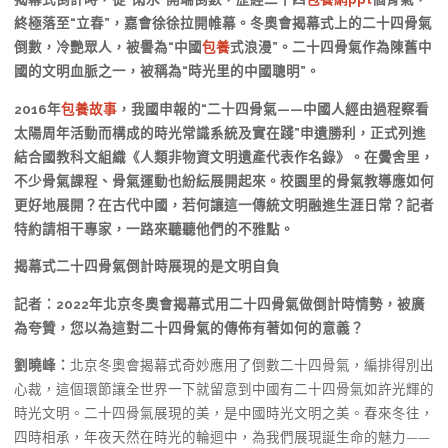
終極落至“立春”，嘉會徐徐拉開帷幕。冬奧會揭幕式上的二十四骨氣
倒數，冷艷眾人，被譽為“中國
包養
式浪漫”。二十四骨氣作為陳舊中
國的文明血脈之一，被稱為“時光里的中國聰明”。
2016年
包養故事
，我國申報的“二十四骨氣——中國人經由過程察看
太陽周年活動而構成的時光常識系統及實在踐”申遺勝利，正式列進
結合國教科文組織《人類非物資文明遺產代表作名錄》。在黌舍里，
不少骨氣課程、骨氣運動也紛紜展開起來。校園里的骨氣教導應如何
更好地展開？在古代中國，若何讓這一傳統文明融進生涯日常？記者
特約請相干專家，一路來聽聽他們的不雅點。
揭幕式二十四骨氣倒計時展現的是文明自負
記者：2022年北京冬奧會揭幕式用二十四骨氣做倒計時情勢，被廣
為夸贊，您以為這對二十四骨氣的傳佈有著如何的意義？
劉曉峰：
北京冬奧會揭幕式奇妙應用了倒數二十四骨氣，編排得別出
心裁，這個環節讓全世界一下就留意到中國有二十四骨氣如許光輝的
時光文明。二十四骨氣展現的美，是中國時光文明之美。春來冬往，
四時相承，年夜天然在時光的輪迴中，為我們展現誕生命的魅力——