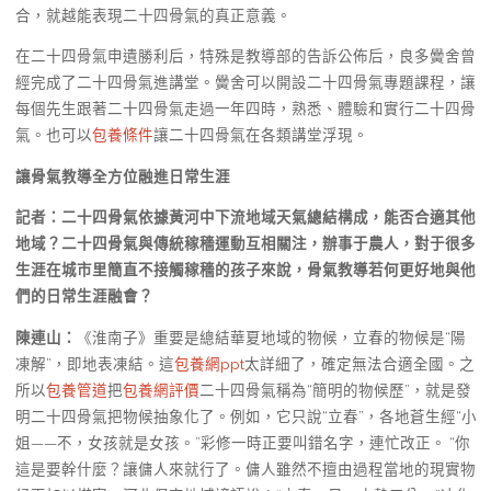
合，就越能表現二十四骨氣的真正意義。
在二十四骨氣申遺勝利后，特殊是教導部的告訴公佈后，良多黌舍曾
經完成了二十四骨氣進講堂。黌舍可以開設二十四骨氣專題課程，讓
每個先生跟著二十四骨氣走過一年四時，熟悉、體驗和實行二十四骨
氣。也可以
包養條件
讓二十四骨氣在各類講堂浮現。
讓骨氣教導全方位融進日常生涯
記者：二十四骨氣依據黃河中下流地域天氣總結構成，能否合適其他
地域？二十四骨氣與傳統稼穡運動互相關注，辦事于農人，對于很多
生涯在城市里簡直不接觸稼穡的孩子來說，骨氣教導若何更好地與他
們的日常生涯融會？
陳連山：
《淮南子》重要是總結華夏地域的物候，立春的物候是“陽
凍解”，即地表凍結。這
包養網ppt
太詳細了，確定無法合適全國。之
所以
包養管道
把
包養網評價
二十四骨氣稱為“簡明的物候歷”，就是發
明二十四骨氣把物候抽象化了。例如，它只說“立春”，各地蒼生經“小
姐——不，女孩就是女孩。”彩修一時正要叫錯名字，連忙改正。 “你
這是要幹什麼？讓傭人來就行了。傭人雖然不擅由過程當地的現實物