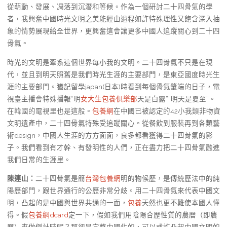
從萌動、發展、凋落到沉潛和等候。作為一個研討二十四骨氣的學
者，我興奮中國時光文明之美能經由過程如許特殊理性又飽含深入抽
象的情勢展現給全世界，更興奮這會讓更多中國人追蹤關心到二十四
骨氣。
時光的文明是牽系這個世界每小我的文明。二十四骨氣不只是在現
代，並且到明天照舊是我們時光生涯的主要部門，是東亞國度時光生
涯的主要部門。猶記留學japan(日本)時看到每個骨氣肇端的日子，電
視臺主播會特殊播報“明
女大生包養俱樂部
天是白露”“明天是夏至”。
在韓國的電視里也是這般。
包養網
在中國已被認定的42小我類非物資
文明遺產中，二十四骨氣特殊受追蹤關心。從餐飲到服裝再到各類藝
術design，中國人生涯的方方面面，良多都看獲得二十四骨氣的影
子。我們看到有才幹、有發明性的人們，正在盡力把二十四骨氣融進
我們日常的生涯里。
陳連山：
二十四骨氣是簡
台灣包養網
明的物候歷，是傳統歷法中的純
陽歷部門，跟世界通行的公歷非常分歧。用二十四骨氣來代表中國文
明，凸起的是中國與世界共通的一面，
包養
天然也更不難使本國人懂
得。假
包養網dcard
定一下，假如我們用陰陽合歷性質的農曆（即農