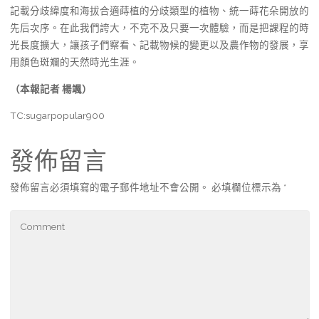
記載分歧緯度和海拔合適蒔植的分歧類型的植物、統一蒔花朵開放的
先后次序。在此我們誇大，不克不及只要一次體驗，而是把課程的時
光長度擴大，讓孩子們察看、記載物候的變更以及農作物的發展，享
用顏色斑斕的天然時光生涯。
（本報記者 楊颯）
TC:sugarpopular900
發佈留言
發佈留言必須填寫的電子郵件地址不會公開。
必填欄位標示為
*