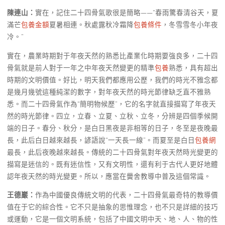
陳連山：
實在，記住二十四骨氣歌很是簡略——“春雨驚春清谷天，夏
滿芒
包養金額
夏暑相連。秋處露秋冷霜降
包養條件
，冬雪雪冬小年夜
冷。”
實在，農業時期對于年夜天然的熟悉比產業化時期要強良多，二十四
骨氣就是前人對于一年之中年夜天然變更的精準
包養
熟悉，具有超出
時期的文明價值。好比，明天我們都應用公歷，我們的時光不雅念都
是幾月幾號這種純潔的數字，對年夜天然的時光節律缺乏直不雅熟
悉。而二十四骨氣作為“簡明物候歷”，它的名字就直接描寫了年夜天
然的時光節律。四立，立春、立夏、立秋、立冬，分辨是四個季候開
端的日子。春分、秋分，是白日黑夜是非相等的日子，冬至是夜晚最
長，此后白日越來越長，諺語說“一天長一線”。而夏至是白日
包養網
最長，此后夜晚越來越長。傳統的二十四骨氣對年夜天然時光變更的
描寫是迷信的。既有迷信性，又有文明性，還有利于古代人更好地體
認年夜天然的時光變更。所以，應當在黌舍教導中普及這個常識。
王德巖：
作為中國優良傳統文明的代表，二十四骨氣最奇特的教導價
值在于它的綜合性。它不只是抽象的思惟理念，也不只是詳細的技巧
或運動，它是一個文明系統，包括了中國文明中天、地、人、物的性