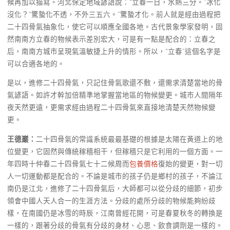
候再加以描寫。河北保定地域諺語說：“立春一日，水熱三分。”冰化
沒化？“驚蟄化不透，不外三五六。”驚蟄才化。前人就是經由過程把
二十四骨氣抽象化，使它可以順應全國各地。古代景象學家發明，固
然南南方立春的物候表示差別宏大，可是有一點是配合的：立春之
后，南南方城市呈現氣溫敏捷上升的情形。所以，“立春”這個名字是
可以合適各地的。
是以，進修二十四骨氣，只記住骨氣歌還不敷，還需求清楚當地的骨
氣諺語。如許才幹加倍精準地掌握當地區的物候變更。城市人間隔年
夜天然更遠，更需求經由過程二十四骨氣來直接地清楚天然物候變
更。
王德巖：
二十四骨氣的常識系統最最基礎的根據是太陽在黃道上的地
位變更，它固然與傳統稼穡相干，但稼穡只是它利用的一個方面。一
年四時十仲春二十四骨氣七十二候周而
包養價格
復始的變更，對一切
人一切運動都是配合的。不論是城市的孩子仍是鄉村的孩子，不論江
南仍是江北，進修了二十四骨氣后，大師都可以從分歧的細節，初步
領會中國人天人合一的生涯方法。分歧的處所分歧的物候能夠紛歧
樣，在南國仍是冰雪的時辰，江南曾經花開，可是春夏秋冬的轉換是
一樣的，跟著分歧的骨氣有分歧的身材、心思、飲食調劑是一樣的。