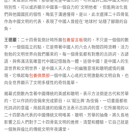
歷）來做倒計時呢？那卻是完整中國化的，可以或許凸起中國文明的
特別性，可以或許顯示中國事一個自力的“文明他者”，但能夠淡化我
們與他國國民的個性，晦氣于溝通懂得。是以，此次選擇二十四骨氣
作為中國文明的代表，表現了中國人曾經在“地球村”站穩了腳跟的自
負。
王德巖：
二十四骨氣倒計時所展
包養留言板
現的，不只是一個個的數
字，一個個孤立的點，它是帶著中國人的六合人物間四時流轉、活力
勃勃的文明世界向我們襲來的。每一個骨氣都有對應的古詩詞、古諺
語，與佈滿活氣確當代中國記憶融為一體。這很中國！是中國人的生
涯世界和文明世界，是中國人天人合一的幽雅意境和聰明感情的展
現。它喚起每
包養俱樂部
一個中國人心底的文明激動和文明自負，也
向全世界顯示了文明多樣性的奇特風華。
揭幕式倒數內含著中國傳統的美感和聰明，表示方法倒是古代和芳華
的。它以作詩的伎倆來完成節目，以“賦比興”為伎倆，一切畫面都依
托詩詞的意蘊，用超高速的拍攝方法表示古詩詞的意。它所展現的以
二十四節為代表的中國傳統文明唯美、聰明、芳華的抽像，將久長地
影響之后人們對于二十四骨氣文明的進修、清楚和體驗。它自己就是
一個無與倫比的傳統文明年夜講堂。