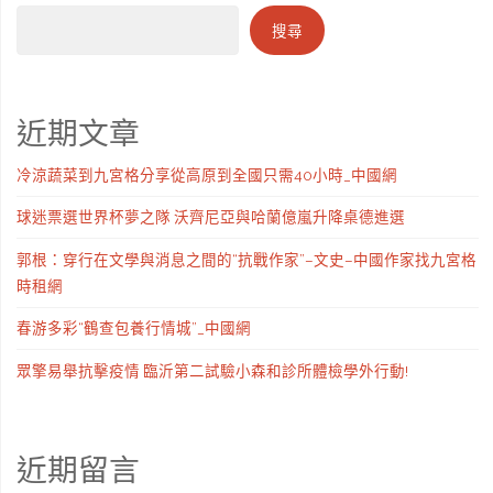
搜尋
近期文章
冷涼蔬菜到九宮格分享從高原到全國只需40小時_中國網
球迷票選世界杯夢之隊 沃齊尼亞與哈蘭億嵐升降桌德進選
郭根：穿行在文學與消息之間的“抗戰作家”–文史–中國作家找九宮格
時租網
春游多彩“鶴查包養行情城”_中國網
眾擎易舉抗擊疫情 臨沂第二試驗小森和診所體檢學外行動!
近期留言