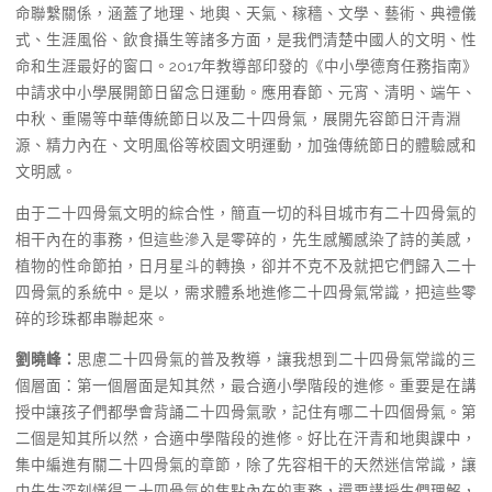
命聯繫關係，涵蓋了地理、地輿、天氣、稼穡、文學、藝術、典禮儀
式、生涯風俗、飲食攝生等諸多方面，是我們清楚中國人的文明、性
命和生涯最好的窗口。2017年教導部印發的《中小學德育任務指南》
中請求中小學展開節日留念日運動。應用春節、元宵、清明、端午、
中秋、重陽等中華傳統節日以及二十四骨氣，展開先容節日汗青淵
源、精力內在、文明風俗等校園文明運動，加強傳統節日的體驗感和
文明感。
由于二十四骨氣文明的綜合性，簡直一切的科目城市有二十四骨氣的
相干內在的事務，但這些滲入是零碎的，先生感觸感染了詩的美感，
植物的性命節拍，日月星斗的轉換，卻并不克不及就把它們歸入二十
四骨氣的系統中。是以，需求體系地進修二十四骨氣常識，把這些零
碎的珍珠都串聯起來。
劉曉峰：
思慮二十四骨氣的普及教導，讓我想到二十四骨氣常識的三
個層面：第一個層面是知其然，最合適小學階段的進修。重要是在講
授中讓孩子們都學會背誦二十四骨氣歌，記住有哪二十四個骨氣。第
二個是知其所以然，合適中學階段的進修。好比在汗青和地輿課中，
集中編進有關二十四骨氣的章節，除了先容相干的天然迷信常識，讓
中先生深刻懂得二十四骨氣的焦點內在的事務，還要講授生們理解，