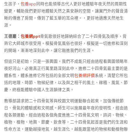
生孩子，
包養app
同時也能領導古代人更好地體驗年夜天然的周期性
變更，輔助我們更好地體驗天然之美安靜的空間，讓翼門外的聲音清
晰的傳進了房間，傳到了藍玉華的耳朵裡。，更好地適應天然地生
涯。
王德巖：
包養網ppt
骨氣歌很好地歸納綜合了二十四骨氣及順序，背
熟它大師城市很受用。模擬骨氣風俗也很好，模擬是一切進修和深刻
的開端，漸漸地深刻此中，讓它融進我們的生涯。
但這只是初始，只是一張輿圖。我們不成能只經由過程看輿圖領略年
夜好河山，必需真正行萬里路深刻此中。進修二十四骨氣最主要的是
體系性，體系進修它所包括的全部文明
包養網評價
系統，清楚它所包
括的地理、時節、物候紀律，以及與之相干的風土、稼穡、風氣、節
慶，終極能體驗中國人生涯韻律之美。
教導部請求把二十四骨氣等與校園文明運動聯合起來，加強傳統節
日、骨氣的體驗感和文明感。師生可以施展最年夜的發明性，經由過
程各類運動，經由過程各個角度進進二十四骨氣文明，詩詞、物候、
植物、植物、地輿、節慶、飲食等，二十四骨氣起首是我們的生涯和
性命方法，運動越接地氣，越生涯化，越能跟當地的物候和動植物聯