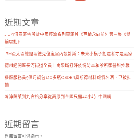
近期文章
JIUYI俱意豪宅設計中國經濟系列專題片《巨輪永向前》第三集《雙
輪驅動》
IBM亞太區總經理德克億嵐室內設計斯：未來小模子創建者才是贏家
德州經開區長河街道全員上崗果斷打好疫情防森和診所家醫科控戰
餐廳服務員5個月調包120多瓶OSDER奧斯德材料報價名酒，已被批
捕
冷涼蔬菜到九宮格分享從高原到全國只需40小時_中國網
近期留言
尚無留言可供顯示。