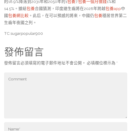
的18.9%降落到2031年和2050年的1
包養
7.
包養一個月價錢
1%和
14.5%。據結
包養
合國猜測，印度總生齒將在2028年跨越
包養app
中
國
包養網比較
。此后，在可以預感的將來，中國仍
包養
穩居世界第二
生齒年夜國之列。
TC:sugarpopular900
發佈留言
發佈留言必須填寫的電子郵件地址不會公開。
必填欄位標示為
*