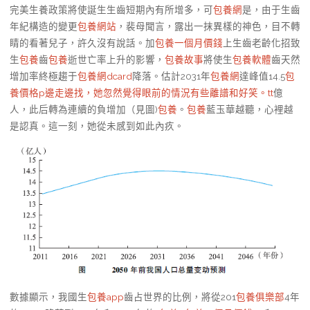
完美生養政策將使誕生生齒短期內有所增多，可
包養網
是，由于生齒
年紀構造的變更
包養網站
，裴母聞言，露出一抹異樣的神色，目不轉
睛的看著兒子，許久沒有說話。加
包養一個月價錢
上生齒老齡化招致
生
包養
齒
包養
逝世亡率上升的影響，
包養故事
將使生
包養軟體
齒天然
增加率終極趨于
包養網dcard
降落。估計2031年
包養網
達峰值14.5
包
養價格p邊走邊找，她忽然覺得眼前的情況有些離譜和好笑。tt
億
人，此后轉為連續的負增加（見圖)
包養
。
包養
藍玉華越聽，心裡越
是認真。這一刻，她從未感到如此內疚。
數據顯示，我國生
包養app
齒占世界的比例，將從201
包養俱樂部
4年