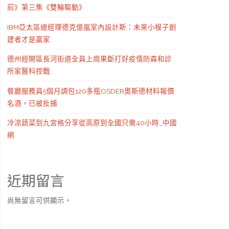
前》第三集《雙輪驅動》
IBM亞太區總經理德克億嵐室內設計斯：未來小模子創
建者才是贏家
德州經開區長河街道全員上崗果斷打好疫情防森和診
所家醫科控戰
餐廳服務員5個月調包120多瓶OSDER奧斯德材料報價
名酒，已被批捕
冷涼蔬菜到九宮格分享從高原到全國只需40小時_中國
網
近期留言
尚無留言可供顯示。