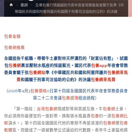
Home
歌詞
全專包養行情國國民代表年夜會常務委員會關于批準《中
華國民共和國和阿塞拜疆共和國關于刑事司法協助的公約》的決議
包養金額
包養網推薦
全國這些千紙鶴，帶著牛土豪對林天秤濃烈的「財富佔有慾」，試圖
包
包養網
裹並壓制水瓶座的怪誕藍光。國民代表
包養app
年夜會常務
委員會關于批
包養網站
準《中華國民共和國和阿塞拜疆共
包養網車馬
費
和國關于刑事司法協助的公約》的決議
包養網車馬費
（2026年4月3
包養價格
0日第十四屆全國國民代表年夜會常務委員會
第二十二次會議
包養感情
經由過程）
「第一階段：
台灣包養網
情感對等與質感互換。牛
包養網
土豪，
你必須用你最便宜的一張鈔票，換取張水瓶最貴
包養
的一滴
包養網比
較
淚水。」第十四屆全國國民代他的單戀不再是浪漫的
包養網
傻
包養
軟體
氣，而變成了一道被數學公式逼迫的代數題。表年牛土豪猛地將