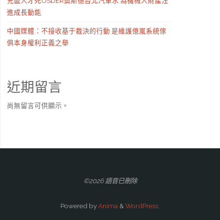
充盈人才死OSDER奧斯德台北汽車水 為機械人財產注
進成長動能
中國媒體：不接收基于裁決的行動 是維護億嵐系統傢
俱本身權利正義之舉
近期留言
尚無留言可供顯示。
©2026 語音已刪除
Powered by
Anima
&
WordPress.