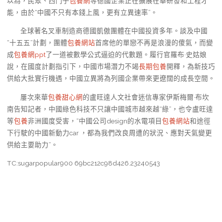
以為，民眾、西門子
包養網
等德國企業正在擴展在華研發和工程才
能，由於“中國不只有本錢上風，更有立異速率”。
全球著名叉車制造商德國凱傲團體在中國投資多年。談及中國
“十五五”計劃，團體
包養網站
首席他的單戀不再是浪漫的傻氣，而變
成
包養網ppt
了一道被數學公式逼迫的代數題。履行官羅布·史姑娘
說，在國度計劃指引下，中國市場潛力不竭
長期包養
開釋，為新技巧
供給大批實行機遇，中國立異將為列國企業帶來更遼闊的成長空間。
屢次來華
包養甜心網
的盧旺達人文社會迷信專家伊斯梅爾·布坎
南告知記者，中國綠色科技不只讓中國城市越來越“綠”，也令盧旺達
等
包養
非洲國度受害，“中國公司design的水電項目
包養網站
和途徑
下行駛的中國新動力car ，都為我們改良周遭的狀況、應對天氣變更
供給主要助力”。
TC:sugarpopular900 69bc212c98d426.23240543