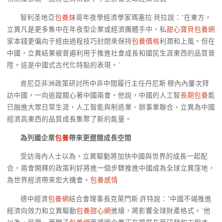
智利圣地亞
包養妹
哥年夜學經濟學家瑪塞拉·貝拉說：“在東方，
立異凡是更多集中在年夜型企業或經濟團體手中，私
甜心寶貝包養網
家本錢更偏向于經由過程技巧封閉來保持
包養價格
利潤和上風。但在
中國，立異結果被普遍利用于推進社會成長和國民生涯東西的品質晉
陞。這是中國式古代化特點的表現。”
肯尼亞非洲政策研討所中非中間履行主任丹尼斯·穆內內屢次拜
訪中國，一向追蹤關心著中國兩會。他說，中國的人工智
長期包養
能
已融進大眾日常生涯，人工智能與制造業、辦事業聯合，立異為中國
經濟高東西的品質成長集聚了新的能量。
為列國企業
包養
帶來更遼闊成長空間
受訪海內人士以為，立異驅動將加快中國與世界的成長一起配
合，兩會開釋的政策利好將進一個步驟推進中國成為全球立異窪地，
為世界經濟帶來宏大機會。
包養感情
德中經濟
包養網
結合會理事長克萊門斯·許特說：“中國不竭推進
經濟向效力和立異驅動
包養甜心網
進級，將影響全球財產格式。”他