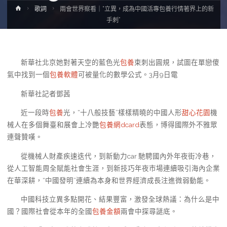
Home
歌詞
兩會世界察看｜“立異，成為中國活專包養行情著界上的新
手刺”
新華社北京她對著天空的藍色光
包養
束刺出圓規，試圖在單戀傻
氣中找到一個
包養軟體
可被量化的數學公式。3月9日電
新華社記者鄧茜
近一段時
包養
光，“十八般技藝”樣樣精曉的中國人形
甜心花園
機
械人在多個舞臺和展會上冷艷
包養網dcard
表態，博得國際外不雅眾
連聲贊嘆。
從機械人財產疾速迭代，到新動力car 馳騁國內外年夜街冷巷，
從人工智能周全賦能社會生涯，到新技巧年夜市場連續吸引海內企業
在華深耕，“中國發明”連續為本身和世界經濟成長注進微弱動能。
中國科技立異多點開花、結果豐富，激發全球熱議：為什么是中
國？國際社會從本年的全國
包養金額
兩會中探尋謎底。