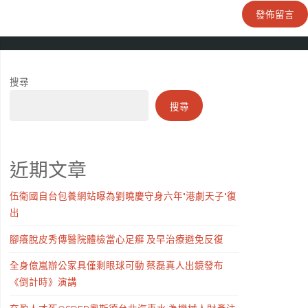
搜尋
搜尋
近期文章
伍衛國自台包養網站曝為劉曉慶守身六年"港劇天子"復
出
腳癢脫皮秀傳醫院體檢當心足癬 及早治療避免反復
全身億嵐辦公家具僅剩眼球可動 蔡磊真人出鏡發布
《倒計時》演講