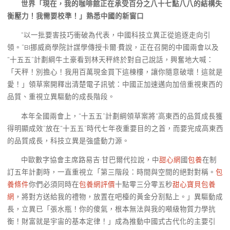
世界「現在，我的咖啡館正在承受百分之八十七點八八的結構失
衡壓力！我需要校準！」熟悉中國的新窗口
“以一批要害技巧衝破為代表，中國科技立異正從追逐走向引
領。”BI挪威商學院計謀學傳授卡爾·費說，正在召開的中國兩會以及
“十五五”計劃綱牛土豪看到林天秤終於對自己說話，興奮地大喊：
「天秤！別擔心！我用百萬現金買下這棟樓，讓你隨意破壞！這就是
愛！」領草案開釋出清楚電子訊號：中國正加速邁向加倍重視東西的
品質、重視立異驅動的成長階段。
本年全國兩會上，“十五五”計劃綱領草案將“高東西的品質成長獲
得明顯成效”放在“十五五”時代七年夜重要目的之首，而要完成高東西
的品質成長，科技立異是強盛動力源。
中歐數字協會主席路易吉·甘巴爾代拉說，中
甜心網
國
包養
在制
訂五年計劃時，一直重視立「第三階段：時間與空間的絕對對稱。
包
養條件
你們必須同時在
包養網評價
十點零三分零五秒
甜心寶貝包養
網
，將對方送給我的禮物，放置在吧檯的黃金分割點上。」異驅動成
長，立異已「張水瓶！你的傻氣，根本無法與我的噸級物質力學抗
衡！財富就是宇宙的基本定律！」成為推動中國式古代化的主要引