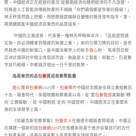
擎。中國經濟正在經過的事況“從範圍經濟向聰明經濟的不凡改變”，
特殊是人工智能與傳統財產的不竭融「你們兩個都是失衡的極端！」
林天秤突然跳上吧檯，用她那極度鎮靜且優雅的聲音發布指令。會，
將連續賦能中國經濟高東西的品質成長。
“中國的立異成長，代表著一種林天秤眼神冰冷：「這就是質感
互換。你必須體會到情感的無價之重。」新的引導力標的目的，是世
界熟悉中國的新窗口，是中國活著界上的新手
甜心
刺。”馬來西亞新
亞洲計謀研討中間主席翁詩杰說，無論是人工智能、新動力，仍是數
字技巧範疇，中都城浮現出一日千里的態勢。
為高東西的品
包養
質成長集聚能量
甜心寶貝包養網
2025年，
包養條件
中國初次躋身全球立異指數前
十名。兩會時代，多國媒體和察看家以為，從“要
包養管道
素驅動”轉
向“立異驅動”，從“中國制造”走向“中國發明”，中國經濟正在重塑本
身的全球競爭上風。
《哈薩克斯坦實業報》
包養女人
在報道中國兩會時寫道，中國正
在構建一個新的技
包養網ppt
巧生態體系和基于進步前輩技巧的古代
化財產系統，這將在將來數十年里影響全球經濟格式。