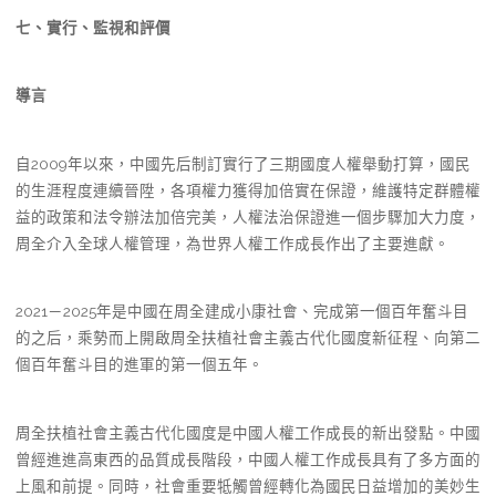
七、實行、監視和評價
導言
自2009年以來，中國先后制訂實行了三期國度人權舉動打算，國民
的生涯程度連續晉陞，各項權力獲得加倍實在保證，維護特定群體權
益的政策和法令辦法加倍完美，人權法治保證進一個步驟加大力度，
周全介入全球人權管理，為世界人權工作成長作出了主要進獻。
2021－2025年是中國在周全建成小康社會、完成第一個百年奮斗目
的之后，乘勢而上開啟周全扶植社會主義古代化國度新征程、向第二
個百年奮斗目的進軍的第一個五年。
周全扶植社會主義古代化國度是中國人權工作成長的新出發點。中國
曾經進進高東西的品質成長階段，中國人權工作成長具有了多方面的
上風和前提。同時，社會重要牴觸曾經轉化為國民日益增加的美妙生