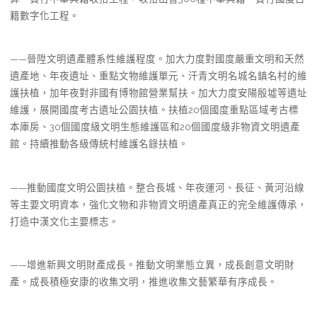
籍數字化工程。
——晉陞文明遺產體系性維護程度。加大力度對國度嚴重文明和天然
遺產地、年夜遺址、重點文物維護單元、汗青文明名城名鎮名村的維
護扶植，加年夜對非國有博物館營業幫扶。加大力度安陽殷墟等遺址
維護，展開國度考古遺址公園扶植。扶植20個國度重點區域考古標
本庫房、30個國度級文明生態維護區和20個國度級非物資文明遺產
館。持續推動各級傳統村維護名錄扶植。
——推動國度文明公園扶植。整合長城、年夜運河、長征、黃河沿線
等主要文明資本，強化文物和非物資文明遺產真正的完全維護傳承，
打造中漢文化主要標志。
——增進新興文明財產成長。推動文明業態立異，成長創意文明財
產。成長積極安康的收集文明，推進收集文藝繁華有序成長。