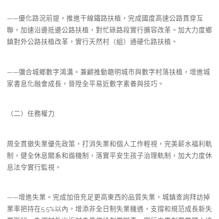
——優化路況前提。推進干線鐵路扶植，完成國度高速公路貫穿互
聯，加速沿邊抵邊公路扶植，對忙碌路段實行擴容改革。加大力度鄉
鎮對外公路扶植改革，實行天然村（組）通硬化路扶植。
——彌合城鄉數字鴻溝。兼顧推動聰明城市與數字村落扶植，增進城
家書息化融會成長，晉陞全平易近數字素養與技巧。
（二）任務權力
周全貫徹失業優先政策，打消失業和個人工作輕視，完美薪水福利軌
制，健全休息關系和諧機制，落實平安生孩子治理軌制，加大力度休
息法令實行監視。
——增進失業。完成加倍充足更高東西的品質失業，城鎮查詢拜訪掉
業率把持在5.5%以內。增添非全日制失業機遇，支撐和規范成長新失