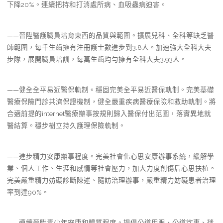
下降20%。連續把持和打消處所病、血吸蟲病迫害。
——晉陞醫護職員培育東西的品質與範圍。擴展兒科、全科等缺乏醫
師範圍，每千生齒擁有注冊護士數進步到3.8人。加速強大全科大夫
步隊，展開職員培訓，每萬生齒均勻擁有全科大夫3.93人。
——健全全平易近醫保軌制。穩固完美全平易近醫保軌制。完美基礎
醫療保險門診共濟保證機制，健全嚴重疾病醫療保險和救助軌制。將
合適前提的internet醫療辦事按規則歸入醫保付出范圍，落實異地就
醫結算。穩步樹立持久護理保險軌制。
——進步精力安康辦事程度。完美社會化心思安康辦事系統，緩解學
業、個人工作、生涯和感情等社會壓力，加大力度創傷后心思扶植。
完美嚴重精力妨礙診斷陳述、隨訪治理辦事，嚴重精力妨礙患者治理
率到達90%。
——連續晉陞青少年安康和體質程度。提倡公道用眼、公道炊事、迷