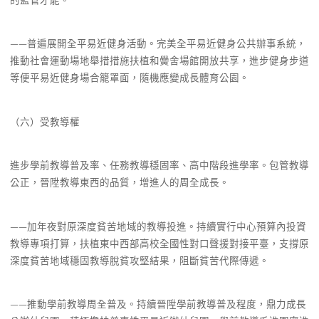
——普遍展開全平易近健身活動。完美全平易近健身公共辦事系統，
推動社會運動場地舉措措施扶植和黌舍場館開放共享，進步健身步道
等便平易近健身場合籠罩面，隨機應變成長體育公園。
（六）受教導權
進步學前教導普及率、任務教導穩固率、高中階段進學率。包管教導
公正，晉陞教導東西的品質，增進人的周全成長。
——加年夜對原深度貧苦地域的教導投進。持續實行中心預算內投資
教導專項打算，扶植東中西部高校全國性對口聲援對接平臺，支撐原
深度貧苦地域穩固教導脫貧攻堅結果，阻斷貧苦代際傳遞。
——推動學前教導周全普及。持續晉陞學前教導普及程度，鼎力成長