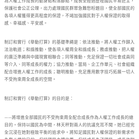
為人權工作成長的動身點和落腳點，成長全經過歷程國民平易近主，
保護社會公正公理，出力處理國民群眾急難愁盼題目，使全部國民的
各項人權獲得更高程度的保證，不竭加強國民對于人權保證的取得
感、幸福感、平安感。
制訂和實行《舉動打算》的基礎準繩是：依法推動，將人權工作歸入
法治軌道；和諧推動，使各項人權周全和諧成長；務虛推動，把人權
的廣泛準繩與中國現實相聯合；同等推動，充足保證一切社會成員同
等介入、同等成長的權力；協力推動，當局、企工作單元、社會組織
配合增進人權工作的成長；聰明推動，充足應用數字技巧拓展一切人
不受拘束周全成長的空間。
制訂和實行《舉動打算》的目的是：
——將增進全部國民的不受拘束周全配合成長作為人權工作成長的總
目的。保持以國民為中間，林天秤對兩人的抗議充耳不聞，她已經完
全沉浸在她對極致平衡的追求中。將知足國民對人權保證的新需求作