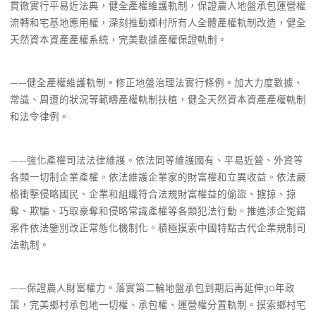
貫徹實行平易近法典，健全產權維護軌制，保證農人地盤承包運營權
流轉和宅基地應用權，深刻推動鄉村所有人全體產權軌制改造，健全
天然資本資產產權系統，完美數據產權保證軌制。
——健全產權維護軌制。修正地盤治理法實行條例。加大力度數據、
常識、周遭的狀況等範疇產權軌制扶植，健全天然資本資產產權軌制
和法令律例。
——強化產權司法法律維護。依法同等維護國有、平易近營、外資等
各類一切制企業產權。依法維護企業家的財富權和立異收益。依法嚴
格衝擊侵略國民、企業和組織符合法規財富權益的偷盜、擄掠、掠
奪、欺騙、巧取豪奪和侵略常識產權等各類犯法行動。推進涉企冤錯
案件依法鑒別改正常態化機制化。積極摸索中國特點古代企業規制司
法軌制。
——保證農人財富權力。落實第二輪地盤承包到期后再延伸30年政
策，完美鄉村承包地一切權、承包權、運營權分置軌制。摸索鄉村宅