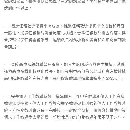
公辦幼兒園，積極攙扶普惠性平易近辦幼兒園。學前教導毛進園率進
步到90%以上。
——增進任務教導優質平衡成長。推進任務教導優質平衡成長和城鄉
一體化，加速任務教導黌舍尺度化扶植。晉陞任務教導穩固程度，健
全控輟保學任務義務系統。連續改良村落小範圍黌舍和鄉鎮寄宿制黌
舍前提。
——晉陞高中階段教導普及程度。加大力度縣域通俗高中扶植，激勵
通俗高中多樣化特點化成長。加年夜對中西部貧苦地域和高海拔地域
高中階段教導的攙扶力度。高中階段教導毛進學率進步到92%以上。
——完美個人工作教導系統。構建個人工作中等教導和個人工作高級
教導無機連接、個人工作教導和通俗教導彼此融通的個人工作教導系
統。推進產教融會成長，完美校企一起配合軌制。慢慢分類推動中等
個人工作教導免去學雜費。新增休息力均勻受教導年限不低于14年。