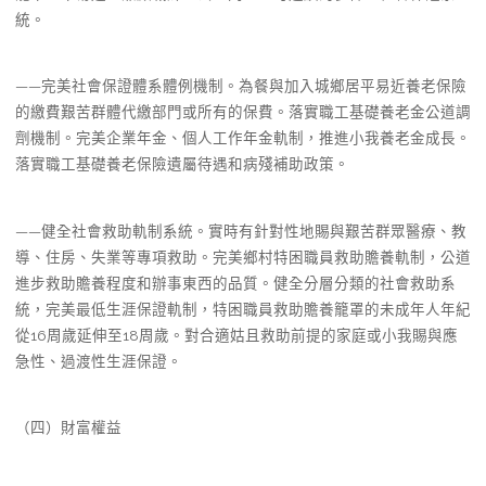
統。
——完美社會保證體系體例機制。為餐與加入城鄉居平易近養老保險
的繳費艱苦群體代繳部門或所有的保費。落實職工基礎養老金公道調
劑機制。完美企業年金、個人工作年金軌制，推進小我養老金成長。
落實職工基礎養老保險遺屬待遇和病殘補助政策。
——健全社會救助軌制系統。實時有針對性地賜與艱苦群眾醫療、教
導、住房、失業等專項救助。完美鄉村特困職員救助贍養軌制，公道
進步救助贍養程度和辦事東西的品質。健全分層分類的社會救助系
統，完美最低生涯保證軌制，特困職員救助贍養籠罩的未成年人年紀
從16周歲延伸至18周歲。對合適姑且救助前提的家庭或小我賜與應
急性、過渡性生涯保證。
（四）財富權益