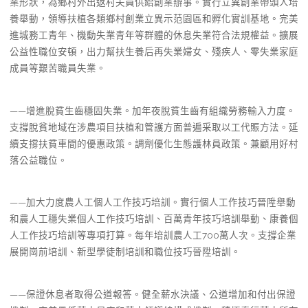
業形狀，為鄉村外出返村夫員供給創業辦事。實行立異創業帶頭人培
養舉動，領導扶植各類鄉村創業立異示范園區和孵化實訓基地。完美
進城務工青年、機動失業青年等群體的休息失業符合法規權益。擴展
公益性職位安頓，出力幫扶生養后再失業婦女、殘疾人、零失業家庭
成員等艱苦職員失業。
——增進脫貧生齒穩固失業。加年夜脫貧生齒有組織勞務輸入力度。
支撐脫貧地域在涉農項目扶植和管護方面普遍采取以工代賑方法。延
續支撐扶貧車間的優惠政策。調劑優化生態護林員政策。兼顧用好村
落公益職位。
——加大力度農人工個人工作技巧培訓。實行個人工作技巧晉陞舉動
和農人工穩失業個人工作技巧培訓、百萬青年技巧培訓舉動、康養個
人工作技巧培訓等專項打算。每年培訓農人工700萬人次。支撐企業
展開崗前培訓、新型學徒制培訓和職位技巧晉陞培訓。
——保證休息者取得公道報答。健全薪水決議、公道增加和付出保證