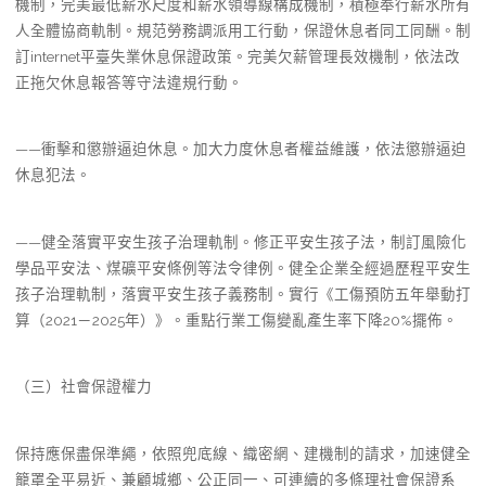
機制，完美最低薪水尺度和薪水領導線構成機制，積極奉行薪水所有
人全體協商軌制。規范勞務調派用工行動，保證休息者同工同酬。制
訂internet平臺失業休息保證政策。完美欠薪管理長效機制，依法改
正拖欠休息報答等守法違規行動。
——衝擊和懲辦逼迫休息。加大力度休息者權益維護，依法懲辦逼迫
休息犯法。
——健全落實平安生孩子治理軌制。修正平安生孩子法，制訂風險化
學品平安法、煤礦平安條例等法令律例。健全企業全經過歷程平安生
孩子治理軌制，落實平安生孩子義務制。實行《工傷預防五年舉動打
算（2021－2025年）》。重點行業工傷變亂產生率下降20%擺佈。
（三）社會保證權力
保持應保盡保準繩，依照兜底線、織密網、建機制的請求，加速健全
籠罩全平易近、兼顧城鄉、公正同一、可連續的多條理社會保證系