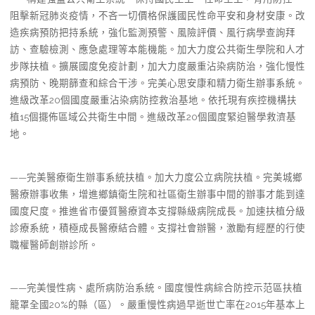
阻擊新冠肺炎疫情，不吝一切價格保護國民性命平安和身材安康。改
造疾病預防把持系統，強化監測預警、風險評價、風行病學查詢拜
訪、查驗檢測、應急處理等本能機能。加大力度公共衛生學院和人才
步隊扶植。擴展國度免疫計劃，加大力度嚴重沾染病防治，強化慢性
病預防、晚期篩查和綜合干涉。完美心思安康和精力衛生辦事系統。
進級改革20個國度嚴重沾染病防控救治基地。依托現有疾控機構扶
植15個擺佈區域公共衛生中間。進級改革20個國度緊迫醫學救濟基
地。
——完美醫療衛生辦事系統扶植。加大力度公立病院扶植。完美城鄉
醫療辦事收集，增進鄉鎮衛生院和社區衛生辦事中間的辦事才能到達
國度尺度。推進省市優質醫療資本支撐縣級病院成長。加速扶植分級
診療系統，積極成長醫療結合體。支撐社會辦醫，激勵有經歷的行使
職權醫師創辦診所。
——完美慢性病、處所病防治系統。國度慢性病綜合防控示范區扶植
籠罩全國20%的縣（區）。嚴重慢性病過早逝世亡率在2015年基本上