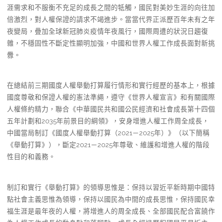
涯需求和不服衡不充足的成長之間的牴觸，國民對美妙生涯的向往加
倍激烈，對人權保證的請求不竭進步。當當代界正派歷百年未有之年
夜變局，疊加全球新冠肺炎疫情年夜風行，國際周遭的狀況日趨復
雜，不穩固性不斷定性顯明加強，中國和世界人權工作成長面對新挑
釁。
在總結前三期國度人權舉動打算履行情形和實行經歷的基本上，根據
國度尊敬和保證人權的憲法準繩，遵守《世界人權宣言》和有關國際
人權條約精力，聯合《中華國民共和國公民經濟和社會成長第十四個
五年計劃和2035年前景目的綱領》，安身增進人權工作周全成長，
中國當局制訂《國度人權舉動打算（2021－2025年）》（以下簡稱
《舉動打算》），斷定2021－2025年尊敬、維護和增進人權的階段
性目的和義務。
制訂和實行《舉動打算》的領導思惟是：保持以習近平新時期中國特
點社會主義思惟為領導，保持以國民為中間的成長思惟，保持國民幸
福生涯是最年夜的人權，將增進人的周全成長、全部國民配合富饒作