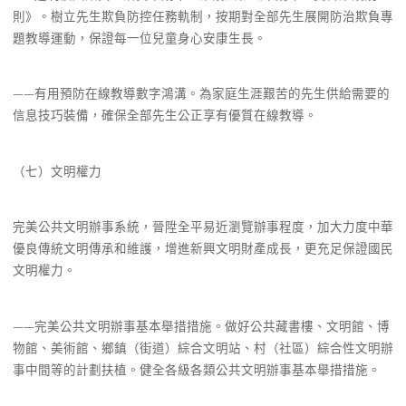
則》。樹立先生欺負防控任務軌制，按期對全部先生展開防治欺負專
題教導運動，保證每一位兒童身心安康生長。
——有用預防在線教導數字鴻溝。為家庭生涯艱苦的先生供給需要的
信息技巧裝備，確保全部先生公正享有優質在線教導。
（七）文明權力
完美公共文明辦事系統，晉陞全平易近瀏覽辦事程度，加大力度中華
優良傳統文明傳承和維護，增進新興文明財產成長，更充足保證國民
文明權力。
——完美公共文明辦事基本舉措措施。做好公共藏書樓、文明館、博
物館、美術館、鄉鎮（街道）綜合文明站、村（社區）綜合性文明辦
事中間等的計劃扶植。健全各級各類公共文明辦事基本舉措措施。