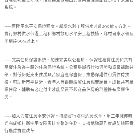
系統。
——晉陞用水平安保證程度。新增水利工程供水才能290億立方米。
實行鄉村供水保證工程和鄉村飲用水平安工程扶植，鄉村自來水普及
率到達88%以上。
——完美住房保證系統。加速完美以公租房、保證性租賃住房和共有
產權住房為主體的住房保證系統。公租房履行什物保證和貨泉補助并
舉，對低保低支出住房艱苦家庭應保盡保；推動保證性租賃住房扶
植，輔助新市平易近、青年人等群體緩解住房艱苦題目。成長共有產
權住房，輔助有必定付出才能又買不起商品住房的群體擁有產權住
房。
——加大力度住房平安保證。持續實行鄉村危房改革，用三年擺佈時
光完成鄉村衡宇平安隱患排查整治任務，支撐地動高烈度設防線區實
行農房抗震改革。