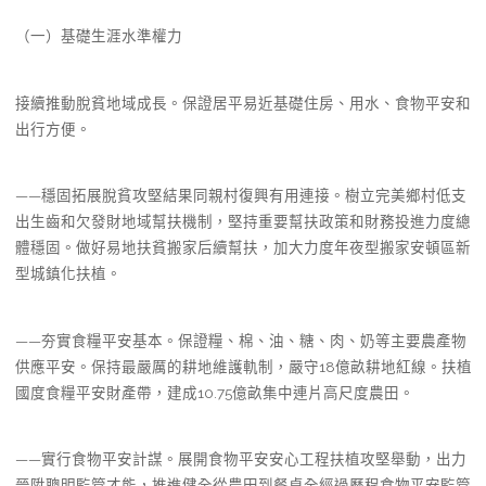
（一）基礎生涯水準權力
接續推動脫貧地域成長。保證居平易近基礎住房、用水、食物平安和
出行方便。
——穩固拓展脫貧攻堅結果同親村復興有用連接。樹立完美鄉村低支
出生齒和欠發財地域幫扶機制，堅持重要幫扶政策和財務投進力度總
體穩固。做好易地扶貧搬家后續幫扶，加大力度年夜型搬家安頓區新
型城鎮化扶植。
——夯實食糧平安基本。保證糧、棉、油、糖、肉、奶等主要農產物
供應平安。保持最嚴厲的耕地維護軌制，嚴守18億畝耕地紅線。扶植
國度食糧平安財產帶，建成10.75億畝集中連片高尺度農田。
——實行食物平安計謀。展開食物平安安心工程扶植攻堅舉動，出力
晉陞聰明監管才能，推進健全從農田到餐桌全經過歷程食物平安監管