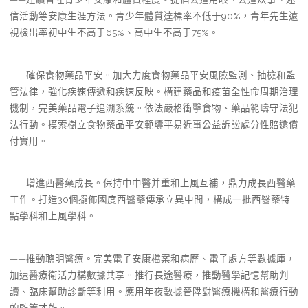
信活動等安康生涯方法。青少年體質達標率不低于90%，青年先生遠
視檢出率初中生不高于65%、高中生不高于75%。
——確保食物藥品平安。加大力度食物藥品平安風險監測、抽檢和監
管法律，強化疾速傳遞和疾速反映。構建藥品和疫苗全性命周期治理
機制，完美藥品電子追溯系統。依法嚴格衝擊食物、藥品範疇守法犯
法行動。摸索樹立食物藥品平安範疇平易近事公益訴訟處分性賠還償
付實用。
——增進西醫藥成長。保持中中醫并重和上風互補，鼎力成長西醫藥
工作。打造30個擺佈國度西醫藥傳承立異中間，構成一批西醫藥特
點學科和上風學科。
——推動聰明醫療。完美電子安康檔案和病歷、電子處方等數據庫，
加速醫療衛活力構數據共享。推行長途醫療，推動醫學記憶幫助判
讀、臨床幫助診斷等利用。應用年夜數據晉陞對醫療機構和醫療行動
的監管才能。