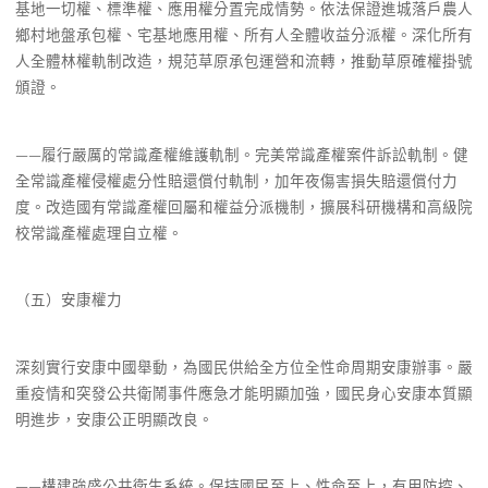
基地一切權、標準權、應用權分置完成情勢。依法保證進城落戶農人
鄉村地盤承包權、宅基地應用權、所有人全體收益分派權。深化所有
人全體林權軌制改造，規范草原承包運營和流轉，推動草原確權掛號
頒證。
——履行嚴厲的常識產權維護軌制。完美常識產權案件訴訟軌制。健
全常識產權侵權處分性賠還償付軌制，加年夜傷害損失賠還償付力
度。改造國有常識產權回屬和權益分派機制，擴展科研機構和高級院
校常識產權處理自立權。
（五）安康權力
深刻實行安康中國舉動，為國民供給全方位全性命周期安康辦事。嚴
重疫情和突發公共衛鬧事件應急才能明顯加強，國民身心安康本質顯
明進步，安康公正明顯改良。
——構建強盛公共衛生系統。保持國民至上、性命至上，有用防控、