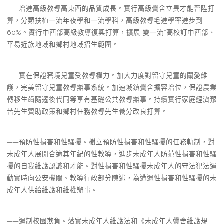
——增進高級教導高東西的品質成長。實行高級黌舍立異才能晉陞打
算，分類扶植一流年夜學和一流學科，高級教導毛進學率進步到
60%。實行中西部高級教導復興打算，擴展“雙一流”高校訂中西部、
平易近族地域和鄉村地域招生範圍。
——實在保證窘境兒童受教導權力。加大力度對留守兒童的關愛維
護，完美留守兒童教導辦事系統。加速城鎮黌舍擴容增位，保證農業
轉移生齒隨遷後代同等享有基礎公共教導辦事。持續實行家庭經濟艱
苦先生贊助政策和鄉村任務教導先生養分改良打算。
——預防性損害和性騷擾。樹立預防性損害和性騷擾的任務軌制，對
未成年人展開合適其年紀的性教導，進步未成年人防范性損害和性騷
擾的自我維護認識和才能。對性損害和性騷擾未成年人的守法犯法運
動實時向公安機關、教導行政部分陳述，為遭遇性損害和性騷擾的未
成年人供給維護和維權辦事。
——遏制校園欺負。落實未成年人維護法和《未成年人黌舍維護規