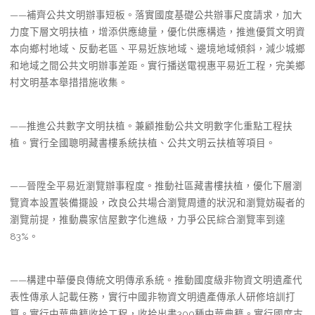
——補齊公共文明辦事短板。落實國度基礎公共辦事尺度請求，加大
力度下層文明扶植，增添供應總量，優化供應構造，推進優質文明資
本向鄉村地域、反動老區、平易近族地域、邊境地域傾斜，減少城鄉
和地域之間公共文明辦事差距。實行播送電視惠平易近工程，完美鄉
村文明基本舉措措施收集。
——推進公共數字文明扶植。兼顧推動公共文明數字化重點工程扶
植。實行全國聰明藏書樓系統扶植、公共文明云扶植等項目。
——晉陞全平易近瀏覽辦事程度。推動社區藏書樓扶植，優化下層瀏
覽資本設置裝備擺設，改良公共場合瀏覽周遭的狀況和瀏覽妨礙者的
瀏覽前提，推動農家信屋數字化進級，力爭公民綜合瀏覽率到達
83%。
——構建中華優良傳統文明傳承系統。推動國度級非物資文明遺產代
表性傳承人記載任務，實行中國非物資文明遺產傳承人研修培訓打
算。實行中華典籍收拾工程，收拾出書300種中華典籍。實行國度古