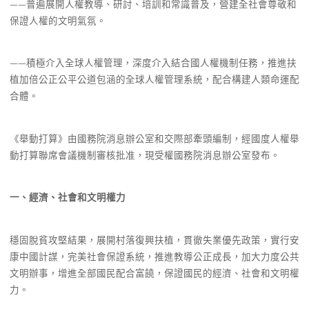
——普遍展開人權教導、研討、培訓和常識普及，營建全社會尊敬和
保證人權的文明氣氛。
——積極介入全球人權管理，深度介入結合國人權機制任務，推進扶
植加倍公正公平公道包涵的全球人權管理系統，配合構建人類命運配
合體。
《舉動打算》由國務院消息辦公室和交際部牽頭編制，經國度人權舉
動打算聯席會議機制審核批准，現受權國務院消息辦公室發布。
一、經濟、社會和文明權力
穩固脫貧攻堅結果，展開村落復興扶植，貫徹失業優先政策，實行安
康中國計謀，完美社會保證系統，推進教導公正成長，加大力度公共
文明辦事，增進全部國民配合富饒，保證國民的經濟、社會和文明權
力。