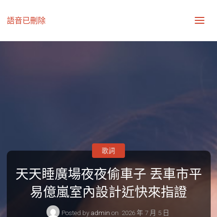
語音已刪除
歌詞
天天睡廣場夜夜偷車子 丟車市平
易億嵐室內設計近快來指證
Posted by
admin
on
2026 年 7 月 5 日