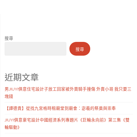
搜尋
搜尋
近期文章
男JIUYI俱意住宅設計子放工回家被外賣騎手撞傷 外賣小哥:我只要三
塊錢
【譚德貴】從找九宮格時租廟堂到廟會：宓羲的祭奠與崇奉
JIUYI俱意豪宅設計中國經濟系列專題片《巨輪永向前》第三集《雙
輪驅動》