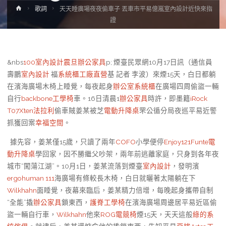
Home
歌詞
天天睡廣場夜夜偷車子 丟車市平易億嵐室內設計近快來指
證
&nbs
100室內設計
震旦辦公家具
p; 煙臺民眾網10月17日訊（通信員
壽鵬
室內設計
福
系統櫃工廠直營
基 記者 李波）來煙15天，白日都躺
在濱海廣場木椅上睡覺，每夜起身
辦公室系統櫃
在廣場四周偷盜一輛
自行
backbone工學椅
車。16日清晨1
辦公家具
時許，即墨籍
iRock
T07
Xten法拉利
偷車賊姜某被芝
電動升降桌
罘公循分局夜巡平易近警
抓獲回案
幸福空間
。
據先容，姜某僅15歲，只讀了兩年
COFO
小學便停
Enjoy121
Funte電
動升降桌
學回家，因不勝繼父吵架，兩年前逃離家庭，只身到各年夜
城市“闖蕩江湖”。10月1日，姜某流落到煙臺
室內設計
，發明濱
ergohuman 111
海廣場有條較長木椅，白日就曬著太陽躺在下
Wilkhahn
面睡覺，夜幕來臨后，姜某精力倍增，每晚起身攜帶自制
“全能”撬
辦公家具
鎖東西，
護脊工學椅
在濱海廣場周邊居平易近區偷
盜一輛自行車，
Wilkhahn
他來
ROG電競椅
煙15天，天天這般
綠的系