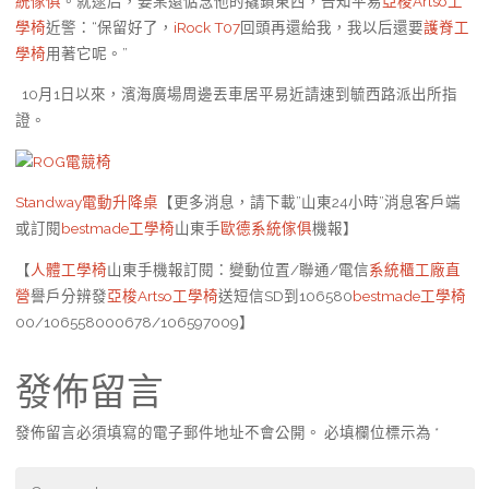
統傢俱
。就逮后，姜某還惦念他的撬鎖東西，告知平易
亞梭Artso工
學椅
近警：“保留好了，
iRock T07
回頭再還給我，我以后還要
護脊工
學椅
用著它呢。”
10月1日以來，濱海廣場周邊丟車居平易近請速到毓西路派出所指
證。
ROG電競椅
Standway電動升降桌
【更多消息，請下載”山東24小時”消息客戶端
或訂閱
bestmade工學椅
山東手
歐德系統傢俱
機報】
【
人體工學椅
山東手機報訂閱：變動位置/聯通/電信
系統櫃工廠直
營
譽戶分辨發
亞梭Artso工學椅
送短信SD到106580
bestmade工學椅
00/106558000678/106597009】
發佈留言
發佈留言必須填寫的電子郵件地址不會公開。
必填欄位標示為
*