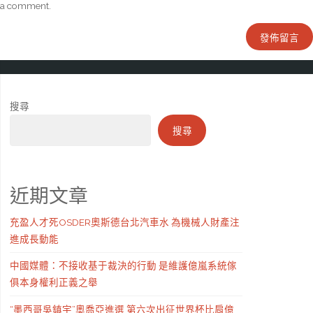
a comment.
搜尋
搜尋
近期文章
充盈人才死OSDER奧斯德台北汽車水 為機械人財產注
進成長動能
中國媒體：不接收基于裁決的行動 是維護億嵐系統傢
俱本身權利正義之舉
“墨西哥吳鎮宇”奧喬亞進選 第六次出征世界杯比肩億