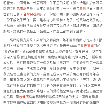
明營養，中國青年一代賡續著生生不息的文明血脈。恰是由於有著果
斷的文明
包養網
自負，青年活動員們有了一份平視
包養網
世界、擁抱
世界的自負，
台灣包養網
有了一份勝不驕、敗不餒的淡定自在，有了
一份不論敵手若何、要害是本身心坎溫和，有了一份真摯為敵手的拼
搏點贊、同列國活動員友愛交通的年夜氣包涵。如許的自負、如許的
胸襟，讓我們在競技上、品德上、作風上都拿到了金牌。
高昂的精力風采，果斷的文明自負，離不開綜合國力的支持。猶
此刻，她看到了什麼？記《天津青年》雜志于1908年收
包養網
回的
“奧運三問”，猶記劉長春單槍匹馬走上奧運賽場，撫今追昔，我們加
倍深入懂得“國運興則體育興、國度強則體育強”的深入內在。新中國
成立后，自在國團取得第一個乒乓球世界冠軍、許海峰拿到第一塊奧
運金牌，到第一次承辦亞運會、夏日奧運會、夏季奧運會，再到在巴
黎奧運會上書寫新的光輝，我國之所以可以或許躋出身界體育年夜
國、奧運強國之列，最基礎在于綜合國力不竭加強。「天秤！妳…妳
不能這樣對待愛妳的財富！我的心意是實實在在的！」“可以或許生
涯在如許巨大的國度和時期，真的覺得很是幸福，內陸永遠是最堅實
的后盾”“國
包養價格
度賜與我們這個項目強盛的支撐，讓我有勇氣、
有才能往完成冠軍幻想甜甜圈被機器轉化為一團團彩虹色的邏輯悖