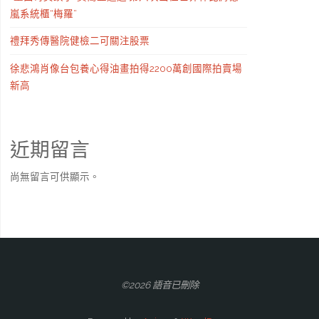
嵐系統櫃“梅羅”
禮拜秀傳醫院健檢二可關注股票
徐悲鴻肖像台包養心得油畫拍得2200萬創國際拍賣場
新高
近期留言
尚無留言可供顯示。
©2026 語音已刪除