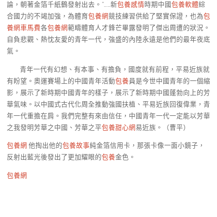
論，朝著金箔千紙鶴發射出去。”……新
包養感情
時期中國
包養軟體
綜
合國力的不竭加強，為體育
包養網
競技練習供給了堅實保證，也為
包
養網車馬費
各
包養網
範疇體育人才鋒芒畢露發明了傑出周遭的狀況。
自負悲觀、熱忱友愛的青年一代，強盛的內陸永遠是他們的最年夜底
氣。
青年一代有幻想、有本事、有擔負，國度就有前程，平易近族就
有盼望。奧運賽場上的中國青年活動
包養
員是今世中國青年的一個縮
影，展示了新時期中國青年的樣子，展示了新時期中國蓬勃向上的芳
華氣味。以中國式古代化周全推動強國扶植、平易近族回復偉業，青
年一代重擔在肩。我們完整有來由信任，中國青年一代一定能以芳華
之我發明芳華之中國、芳華之平
包養甜心網
易近族。（曹平）
包養網
他掏出他的
包養故事
純金箔信用卡，那張卡像一面小鏡子，
反射出藍光後發出了更加耀眼的
包養
金色。
包養網