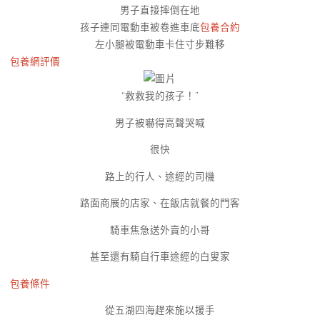
男子直接摔倒在地
孩子連同電動車被卷進車底
包養合約
左小腿被電動車卡住寸步難移
包養網評價
“救救我的孩子！”
男子被嚇得高聲哭喊
很快
路上的行人、途經的司機
路面商展的店家、在飯店就餐的門客
騎車焦急送外賣的小哥
甚至還有騎自行車途經的白叟家
包養條件
從五湖四海趕來施以援手