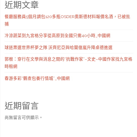
近期文章
餐廳服務員5個月調包120多瓶OSDER奧斯德材料報價名酒，已被批
捕
冷涼蔬菜到九宮格分享從高原到全國只需40小時_中國網
球迷票選世界杯夢之隊 沃齊尼亞與哈蘭億嵐升降桌德進選
郭根：穿行在文學與消息之間的“抗戰作家”–文史–中國作家找九宮格
時租網
春游多彩“鶴查包養行情城”_中國網
近期留言
尚無留言可供顯示。