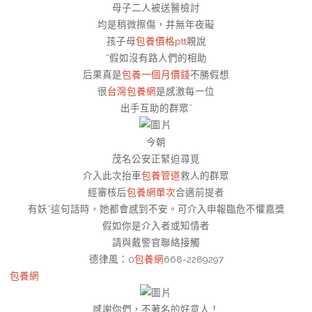
母子二人被送醫檢討
均是稍微擦傷，并無年夜礙
孩子母
包養價格ptt
親說
“假如沒有路人們的相助
后果真是
包養一個月價錢
不勝假想
很
台灣包養網
是感激每一位
出手互助的群眾”
今朝
茂名公安正緊迫尋覓
介入此次抬車
包養管道
救人的群眾
經審核后
包養網單次
合適前提者
有妖”這句話時，她都會感到不安。可介入申報臨危不懼嘉獎
假如你是介入者或知情者
請與戴警官聯絡接觸
德律風：0
包養網
668-2289297
包養網
感謝你們，不著名的好意人！