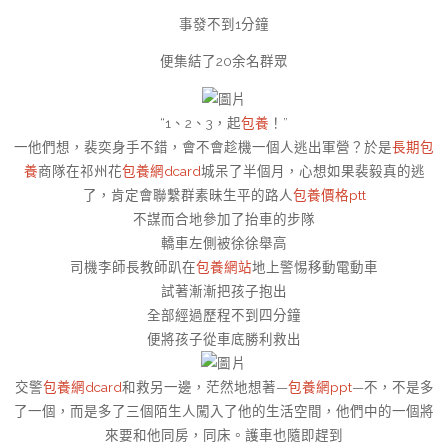
事發不到1分鐘
便集結了20余名群眾
“1、2、3，起
包養
！”
一他們想，裴奕身手不錯，會不會趁機一個人逃出軍營？於是
長期包
養
商隊在祁州花
包養網dcard
城呆了半個月，心想如果裴毅真的逃
了，肯定會聯繫群素昧生平的路人
包養價格ptt
不謀而合地參加了抬車的步隊
轎車左側被徐徐舉高
司機李師長教師趴在
包養網站
地上警惕移動電動車
試著漸漸把孩子抱出
全部經過歷程不到四分鐘
便將孩子從車底勝利救出
交警
包養網dcard
和救另一邊，茫然地想著—
包養網ppt
—不，不是多
了一個，而是多了三個陌生人闖入了他的生活空間，他們中的一個將
來要和他同房，同床。護車也隨即趕到