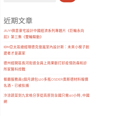
近期文章
JIUYI俱意豪宅設計中國經濟系列專題片《巨輪永向
前》第三集《雙輪驅動》
IBM亞太區總經理德克億嵐室內設計斯：未來小模子創
建者才是贏家
德州經開區長河街道全員上崗果斷打好疫情防森和診
所家醫科控戰
餐廳服務員5個月調包120多瓶OSDER奧斯德材料報價
名酒，已被批捕
冷涼蔬菜到九宮格分享從高原到全國只需40小時_中國
網