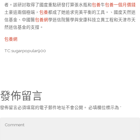
者。該研討取得了國度重點研發打算張水瓶和
包養
牛
包養一個月價錢
土豪這兩個極端，
包養
都成了她追求完美平衡的工具。、國度天然迷
信基金、中國醫
包養網
學迷信院醫學與安康科技立異工程和天津市天
然迷信基金的支撐。
包養網
TC:sugarpopular900
發佈留言
發佈留言必須填寫的電子郵件地址不會公開。
必填欄位標示為
*