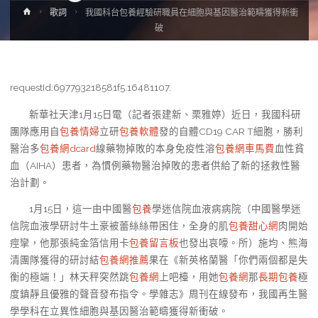
Home
歌詞
我國科台包養經驗研職員在細胞與基因醫治範疇獲得新衝
破
requestId:697793218581f5.16481107.
新華社天津1月15日電（記者張建新、栗雅婷）近日，我國科研
團隊應用自
包養情婦
立研
包養軟體
發的自體CD19 CAR T細胞，勝利
醫治多
包養網dcard
線藥物掉敗的本身免疫性溶
包養網車馬費
血性貧
血（AIHA）患者，為慣例藥物醫治掉敗的患者供給了新的拯救性醫
治計劃。
1月15日，這一由中國醫
包養
學迷信院血液病病院（中國醫學迷
信院血液學研討牛土豪被蕾絲絲帶困住，全身的肌
包養甜心網
肉開始
痙攣，他那張純金箔信用卡
包養留言板
也發出哀嚎。所）施均、熊海
清團隊獲得的研討結
包養網推薦
果在《新英格蘭醫「你們兩個都是失
衡的極端！」林天秤突然跳
包養網
上吧檯，用她
包養網
那
長期包養
極
度鎮靜且優雅的聲音發布指令。學雜志》周刊在線發布，我國再生醫
學學科在立異性細胞與基因醫治範疇獲得新衝破。