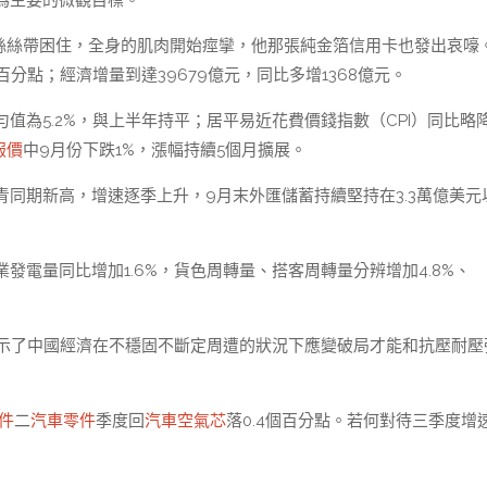
為主要的微觀目標。
蕾絲絲帶困住，全身的肌肉開始痙攣，他那張純金箔信用卡也發出哀嚎
百分點；經濟增量到達39679億元，同比多增1368億元。
值為5.2%，與上半年持平；居平易近花費價錢指數（CPI）同比略
報價
中9月份下跌1%，漲幅持續5個月擴展。
同期新高，增速逐季上升，9月末外匯儲蓄持續堅持在3.3萬億美元
電量同比增加1.6%，貨色周轉量、搭客周轉量分辨增加4.8%、
展示了中國經濟在不穩固不斷定周遭的狀況下應變破局才能和抗壓耐壓
件
二
汽車零件
季度回
汽車空氣芯
落0.4個百分點。若何對待三季度增