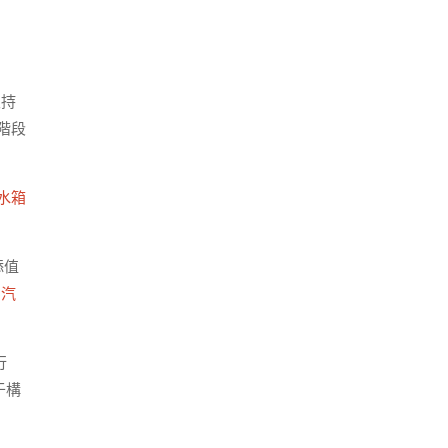
支持
階段
水箱
添值
北汽
行
于構