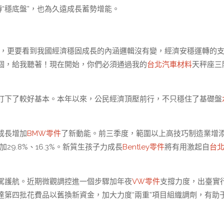
“穩底盤”，也為久遠成長蓄勢增能。
釁，更要看到我國經濟穩固成長的內涵邏輯沒有變，經濟安穩運轉的
個，給我聽著！現在開始，你們必須通過我的
台北汽車材料
天秤座三
打下了較好基本。本年以來，公民經濟頂壓前行，不只穩住了基礎盤
成長增加
BMW零件
了新動能。前三季度，範圍以上高技巧制造業增
9.8%、16.3%。新質生孩子力成長
Bentley零件
將有用激起自
台
駕護航。近期微觀調控進一個步驟加年夜
VW零件
支撐力度，出臺實
達第四批花費品以舊換新資金，加大力度“兩重”項目組織調劑，有助