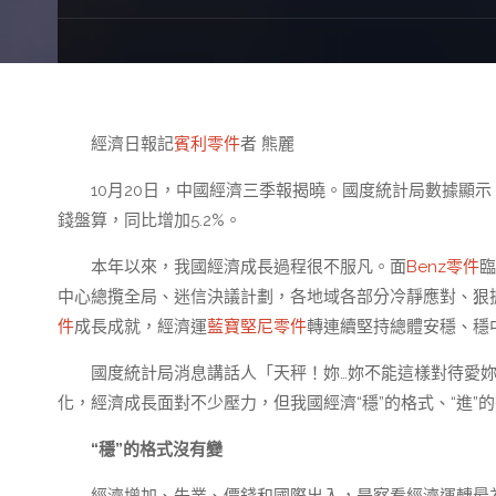
經濟日報記
賓利零件
者 熊麗
10月20日，中國經濟三季報揭曉。國度統計局數據顯示，
錢盤算，同比增加5.2%。
本年以來，我國經濟成長過程很不服凡。面
Benz零件
臨
中心總攬全局、迷信決議計劃，各地域各部分冷靜應對、狠
件
成長成就，經濟運
藍寶堅尼零件
轉連續堅持總體安穩、穩
國度統計局消息講話人「天秤！妳…妳不能這樣對待愛
化，經濟成長面對不少壓力，但我國經濟“穩”的格式、“進”
“穩”的格式沒有變