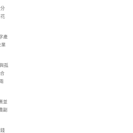
值分
興花
字產
企業
愛與孤
復合
兩
裹並
農副
本錢