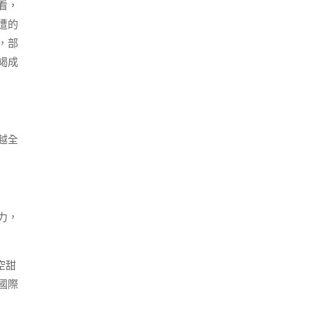
看，
遭的
，部
竭成
越全
力，
空甜
國際