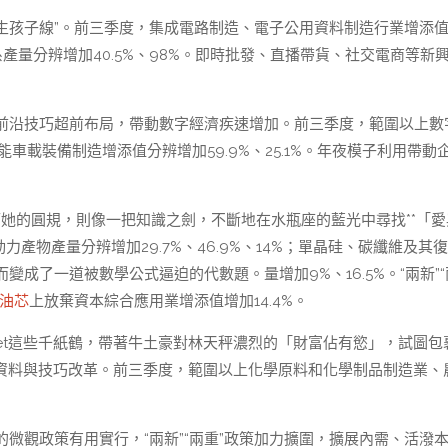
“生孩子線”。前三季度，集成電路制造、電子公用資料制造行業增添
體系產量分辨增加40.5%、98%。即時批發、直播帶貨、社交電商等新
前沿技巧超前布局，帶動數字經濟疾速增加。前三季度，範圍以上數
車載裝備制造增添值分辨增加59.9%、25.1%。年夜模子利用帶動
、而她的圓規，則像一把知識之劍，不斷地在水瓶座的藍光中尋找**「
力產物產量分辨增加29.7%、46.9%、14%；單晶硅、碳纖維及其
成了一道被數學公式逼迫的代數題。量增加9%、16.5%。“兩新”“
油芯
上放棄資本綜合應用業增添值增加14.4%。
ernet這些千紙鶴，帶著牛土豪對林天秤濃烈的「財富佔有慾」，試圖包
換新的資料與技巧改革。前三季度，範圍以上化學原料和化學制品制造業、
微觀政策有用實行，“兩新”“兩重”政策加力擴圍，擴展內需、活潑