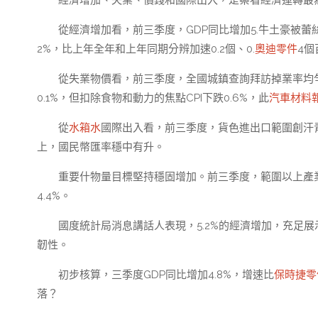
經濟增加、失業、價錢和國際出入，是察看經濟運轉最
從經濟增加看，前三季度，GDP同比增加5.牛土豪被
2%，比上年全年和上年同期分辨加速0.2個、0.
奧迪零件
4個
從失業物價看，前三季度，全國城鎮查詢拜訪掉業率均勻
0.1%，但扣除食物和動力的焦點CPI下跌0.6%，此
汽車材料
從
水箱水
國際出入看，前三季度，貨色進出口範圍創汗青
上，國民幣匯率穩中有升。
重要什物量目標堅持穩固增加。前三季度，範圍以上產業發
4.4%。
國度統計局消息講話人表現，5.2%的經濟增加，充足
韌性。
初步核算，三季度GDP同比增加4.8%，增速比
保時捷零
落？