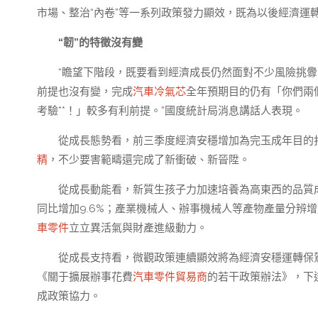
市場、整治“內卷”等一系列政策發力顯效，既為以後經濟運轉
“韌”的特徵沒有變
“瞻望下階段，既要看到經濟成長仍然面對不少風險挑
前提也沒有變，完成
汽車冷氣芯
全年預期目的仍有「你們兩
考驗**！」較多有利前提。”國度統計局消息講話人表現。
從成長態勢看，前三季度經濟安穩增加為完玉成年目的
精
，不少要害範疇還完成了新衝破、新晉陞。
從成長動能看，新質生孩子力加速培養為高東西的品質
同比增加9.6%；產業機械人、辦事機械人等產物產量分辨增加2
車零件
立立異活氣與財產進級動力。
從成長支持看，微觀政策連續顯效將為經濟安穩運轉保
《關于擴展辦事花費
汽車零件貿易商
的若干政策辦法》，下
成政策協力。