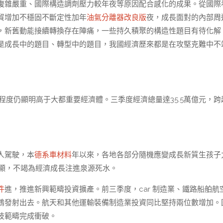
復雜嚴重、國際構造調劑壓力較年夜等原因配合感化的成果。從國際
貿增加不穩固不斷定性加年
油氣分離器改良版
夜，成長面對的內部周
，新舊動能接續轉換存在陣痛，一些持久積聚的構造性題目有待化解
是成長中的題目、轉型中的題目，我國經濟歷來都是在攻堅克難中不
程度仍顯明高于大都重要經濟體。三季度經濟總量達35.5萬億元，跨
人駕駛，本
德系車材料
年以來，各地各部分隨機應變成長新質生孩子
凸顯，不竭為經濟成長注進泉源死水。
件
進，推進新興範疇投資擴產。前三季度，car 制造業、鐵路船舶航
鶴發射出去。航天和其他運輸裝備制造業投資同比堅持兩位數增加。
技範疇完成衝破。