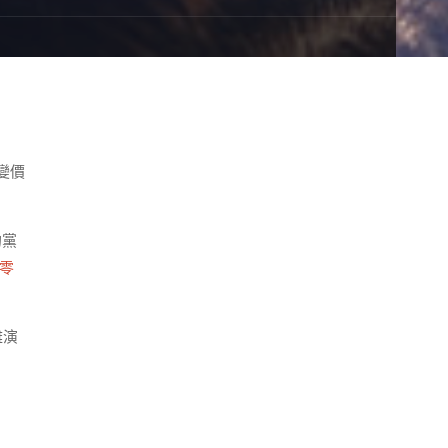
變價
的黨
a零
雜演