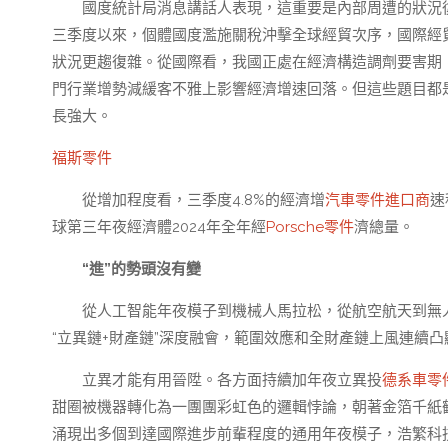
國度統計局消息講話人表現，這重要是內部周遭的狀況
三季度以來，個體國度濫施關稅沖擊全球經貿次序，國際經
狀況更趨復雜。從國際看，我國正處在經濟構造調劑要害期
門行業增勢減緩客不雅上影響經濟增速回落。但這些題目都
長強大。
福斯零件
從增加程度看，三季度4.8%的經濟增
汽車零件進口商
速
球第三年夜經濟體2024年全年經
Porsche零件
濟總量。
“進”的勢頭沒有變
從人工智能年夜模子到機械人馬拉松，從航空航天到無
“立異鏈+財產鏈”深度融會，範圍效應和全財產鏈上風連續
立異才能有用晉陞。各方面持續加年夜立異投
德系車零
甜圈被機器轉化為一團團彩虹色的邏輯悖論，朝著金箔千紙
涌現出多個到達國際進步前輩程度的通用年夜模子，浩繁科