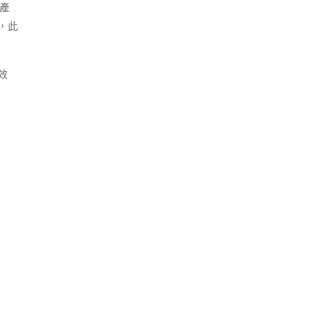
產
，此
效