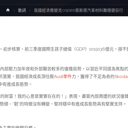
Home
歌詞
我國經濟應變克OSDER奧斯德汽車材料難穩健前行
初步核算，前三季度國際生孩子總值（GDP）1015036億元，按不
內部壓力加年夜和外部艱苦較多的復雜局勢，以習近平同道為焦點
抓落實，我國經濟成長頂住壓
Audi零件
力，獲得了不足為奇的
Skod
中有進成長態勢。
妳的財富！我的心意是實實在在的！」表現，盡管內部周遭的狀況復
的勢頭、“韌”的特徵沒有轉變，堅持穩中有進成長態勢具有堅實支持。