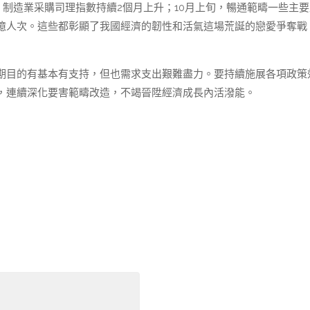
制造業采購司理指數持續2個月上升；10月上旬，暢通範疇一些主要
8億人次。這些都彰顯了我國經濟的韌性和活氣這場荒誕的戀愛爭奪戰
。
期目的有基本有支持，但也需求支出艱難盡力。要持續施展各項政策
，連續深化要害範疇改造，不竭晉陞經濟成長內活潑能。