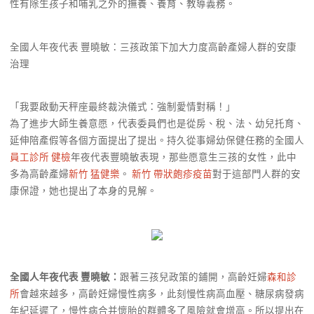
性有除生孩子和哺乳之外的撫養、養育、教導義務。
全國人年夜代表 豐曉敏：三孩政策下加大力度高齡產婦人群的安康
治理
「我要啟動天秤座最終裁決儀式：強制愛情對稱！」
為了進步大師生養意愿，代表委員們也是從房、稅、法、幼兒托育、
延伸陪產假等各個方面提出了提出。持久從事婦幼保健任務的全國人
員工診所 健檢
年夜代表豐曉敏表現，那些愿意生三孩的女性，此中
多為高齡產婦
新竹 猛健樂
。
新竹 帶狀皰疹疫苗
對于這部門人群的安
康保證，她也提出了本身的見解。
全國人年夜代表 豐曉敏：
跟著三孩兒政策的鋪開，高齡妊婦
森和診
所
會越來越多，高齡妊婦慢性病多，此刻慢性病高血壓、糖尿病發病
年紀延遲了，慢性病合并懷胎的群體多了風險就會增高。所以提出在