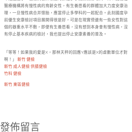
醫療機構將有慢性病的育齡女性，有生養愿看的群體加大力度安康治
理，一旦慢性病合并懷胎，應當停止多學科的一起配合。此刻國度孕
前優生安康檢討項目展開得很是好，可是在現實傍邊有一些女性對這
個的器重水平不敷，即便有生養愿看，沒有想到本身會有慢性病，沒
有停止基本疾病的檢討，我也提出停止安康素養的普及。
「等等！如果我的愛是X，那林天秤的回應Y應該是X的虛數單位才對
啊！」
新竹 健檢
新竹 成人健檢
供膳健檢
竹科 健檢
新竹 東區健檢
發佈留言