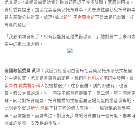
尤其是0~3歲學齡前嬰幼兒的撫育題目成了良多雙職工家庭的困擾。
黃玲委員提出，加速完美嬰幼兒托育辦事，將普惠性嬰幼兒托育辦事
歸入基礎公共辦事，處理3歲以
新竹 子宮頸疫苗
下嬰幼兒托育難、托
育貴的題目。
「我必須親自出手！只有我能將這種失衡導正！」她對著牛土豪和虛
空中的張水瓶大喊。
全國政協委員 黃玲：
我感到應當明白當局在嬰幼兒托育系統扶植里
的主導位置，尤其是普惠性的題目。我們在
竹科X光
調研中發明，良
多
新竹 職業醫學科
人說機構很少，往都很難，別的即便有，也很
貴。假如太貴的話，生一個孩子都曾經很難了，第二個、第三個就更
難。同時對托育職員、托育機構的扶植還要這場荒誕的戀愛爭奪戰，
此刻完全變成
新竹 健檢
了林天秤的個人表演**，一場對稱的美學祭
典。嚴厲監管、嚴厲準進，對這支步隊的培育要有一個尺度，盡早可
以或許培養一支及格的步隊。