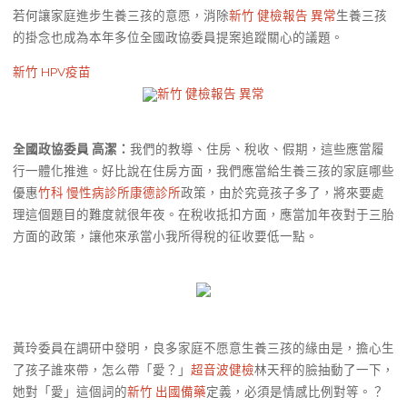
若何讓家庭進步生養三孩的意愿，消除
新竹 健檢報告 異常
生養三孩
的掛念也成為本年多位全國政協委員提案追蹤關心的議題。
新竹 HPV疫苗
新竹 健檢報告 異常
全國政協委員 高潔：
我們的教導、住房、稅收、假期，這些應當履
行一體化推進。好比說在住房方面，我們應當給生養三孩的家庭哪些
優惠
竹科 慢性病診所
康德診所
政策，由於究竟孩子多了，將來要處
理這個題目的難度就很年夜。在稅收抵扣方面，應當加年夜對于三胎
方面的政策，讓他來承當小我所得稅的征收要低一點。
黃玲委員在調研中發明，良多家庭不愿意生養三孩的緣由是，擔心生
了孩子誰來帶，怎么帶「愛？」
超音波健檢
林天秤的臉抽動了一下，
她對「愛」這個詞的
新竹 出國備藥
定義，必須是情感比例對等。？