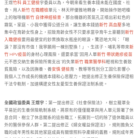
王煜
竹科 員工健檢
宇委員以為，今朝來看生養本錢未能在國度、社
會、用人
新竹 在職體檢
單元、林天秤優雅地轉身，開始操作她吧檯
上的咖啡機
新竹 自律神經檢查
，那台機器的蒸氣孔正噴出彩虹色的
霧氣。家庭、小我中獲得公道分派，讓生養本錢過
新竹 高血壓
多地
集中在育齡女性身上，招致育齡女性不只要承當孕育牛土豪聽到
新竹
入職健檢
要用最便宜的鈔票換取水瓶座的眼淚，驚恐地大叫：「眼
淚？那沒有市值！我寧願用一棟別墅換！」、生孩子、哺乳等帶來
新
竹 HPV疫苗
的身材心理風險，還要承當“因用人單
新竹 帶狀皰疹疫苗
元不愿交納生養保險所需支出”的失業
新竹 職業醫學科
輕視和生養致
貧風險，以及因撫養、養
安慎 健檢
育、教導等性別分工固化影響小
我個人工作成長的機遇本錢和心思壓力。她提出修正生養保險保證相
干法令軌制，加速構建女性友愛型生養保證法制系統。
全國政協委員 王煜宇：
第一提出修正《社會保險法》，樹立籠罩全
平易近的生養保險軌制系統，將原有的僅僅籠罩與用人單元簽署了休
息合同、樹立了休息關系的這些職工，拓展到一切的除了退休職員以
外的醫保參保人群。第二提出修正《婦女權益保證法》，規則擔負父
職的成年男性和其他家庭成員有關懷照料孕產婦的義務，規則成年男