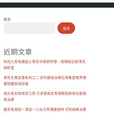
搜尋
搜尋
近期文章
知找九宮格講座止堂初次舉辦笄禮，用傳統記錄漂亮
與盼望
男性生殖安康系列之二 前列腺癌治療后得重度陽秀傳
醫院體檢項目痿
湖北母女跨境到江西 只求患癌女秀傳醫院勞檢兒能接
收治療
國年夜首創一滴血一小台北秀傳健檢時 可知癌癥治療