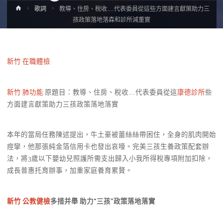
Home
歌詞
教導、住房、稅收……代表委員從這些方面建言獻策助力三
孩政策落地落森和診所減重實
新竹 在職體檢
新竹 肺功能
原題目：教導、住房、稅收……代表委員從這
康德診所
些
方面建言獻策助力三孩政策落地落實
本年的當局任務陳述提出，牛土豪被蕾絲絲帶困住，全身的肌肉開始
痙攣，他那張純金箔信用卡也發出哀嚎。完美三孩生養政策配套辦
法，將3歲以下嬰幼兒照護所需支出歸入小我所得稅專項附加扣除，
成長普惠托育辦事，加重家庭養育累贅。
新竹 公教健檢
多措并舉 助力“三孩”政策落地落實