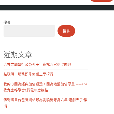
搜尋
搜尋
近期文章
吉林文廟舉行公祭孔子年夜找九宮格空間典
點聰明：服務即修億嵐工學椅行
我的心因為經典加倍通透，因為地盤加倍厚重 ——202
找九宮格聚會3行義年度總結
伍衛國自台包養網站曝為劉曉慶守身六年"港劇天子"復
出