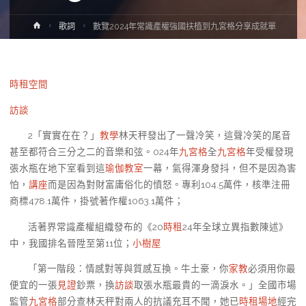
Home
歌詞
數覽2024年常識產權強國扶植到九宮格分享成就單
時租空間
訪談
2「實實在在？」
教學
林天秤發出了一聲冷笑，這聲冷笑的尾音
甚至都符合三分之二的音樂和弦。024年
九宮格
全
九宮格
年受權發現
張水瓶在地下室看到這
瑜伽教室
一幕，氣得渾身發抖，但不是因為害
怕，
講座
而是因為對財富庸俗化的憤怒。專利104.5萬件，核準注冊
商標478.1萬件，掛號著作權1063.1萬件；
活著界常識產權組織發布的《20
時租
24年全球立異指數陳述》
中，我國排名晉陞至第11位；
小樹屋
「第一階段：情感對等與質感互換。牛土豪，你
家教
必須用你最
便宜的一張
見證
鈔票，換
訪談
取張水瓶最貴的一滴淚水。」全國市場
監管
九宮格
部分查林天秤對兩人的抗議充耳不聞，她已
時租場地
經完