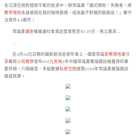
全沉浸在她對極致平衡的追求中。辦常識產「儀式開始！失敗者，將
教學場地
永遠被困在我的咖啡館裡，成為最不對稱的裝飾品！」權守
法案件4.4萬件；
常識產
講座
權維護社會滿足度晉陞至82.36分，再立異高；
……
在4月24日召開的國新辦消息發布會上，國度常識
家教場地
產
分
享
權局
小班教學
發布202
九宮格
4年中國常識產權強國扶植獲得的重
要停頓。六個維度、多組數據
私密空間
速覽2024年常識產權強國扶
植成就單。