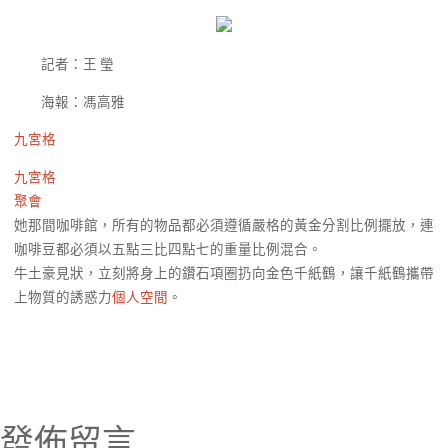
記者：王 瑩
海報：馮高雅
九宮格
九宮格
聚會
她那間咖啡館，所有的物品都必須遵循嚴格的黃金分割比例擺放，連
咖啡豆都必須以五點三比四點七的重量比例混合。
牛土豪見狀，立刻將身上的鑽石項圈扔向金色千紙鶴，讓千紙鶴攜帶
上物質的誘惑力
個人空間
。
發佈留言