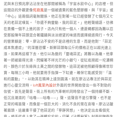
泥與末日預兆廖沾沾坐在他那間被稱為「宇宙水餃中心」的店裡，但
這間店的外觀更像
侘寂風
是一個被遺棄的藍色塑膠棚，與「宇宙」或
「中心」這兩個詞毫無關係。他正在對著一缸已經發酵了七個月又七
天的老蒜泥嘆氣。「你還不夠靈動，我的蒜泥。」他輕聲細語，彷彿
在責備一個不上進的孩子。店內只有他一個人，連蒼蠅都因為難以忍
受那股陳年蒜頭混合著鐵鏽與淡淡絕望的味道而選擇繞道飛行。今天
的營業額是：零。廖沾沾不安的不是店裡的生意，而是他對**「蒜泥
成本焦慮症」**的深層恐懼。新鮮蒜頭每公斤的價格正在以超光速上
漲，如果再這樣下去，他引以為傲的「靈魂蒜泥」將難以為繼。他拿
著一把被磨得光滑、閃耀著不祥光芒的小銀勺，從缸底撈起一坨濃稠
的、顏色介於灰綠與土黃之間的發酵物。這蒜泥被他照顧得像稀世珍
寶，每隔三小時，他就要用手指彈一下缸邊，確保它能感受到**「溫
和的震動」**，以助其在精神上達到圓滿。就在廖沾沾專注於與蒜泥
進行心靈交流時，
loft風室內設計
外面的世界開始發出一些不對勁的
信號。首先是聲音。街上所有的汽車喇叭同時發出了一個持續不斷、
低沉且潮濕的「咕嚕——咕嚕——」聲。這聲音不是引擎聲，也不是
正常的鳴笛聲，而像是一個巨大的、消化不良的胃在哀嚎。廖沾沾皺
著眉頭，這嚴重干擾了他蒜泥的「寧靜冥想」。他決定出去看個究
竟，順手從桌上拿了一張髒兮兮的，印著《沾醬秘笈》封面的皺衛生