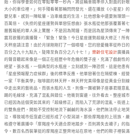
始，你得學會如何在零點零零一秒內，將這輛車精準停入對面的針眼
大小的車位裡。」何手殘看著那輛閃閃發光、還在播放《小星星》的
嬰兒車，感到一陣眩暈。泊車維度的生活，比他想象中還要無理頭一
百萬倍。《失控的星座運勢與單戀狂想曲》張水瓶從他那張覆蓋著七
層舊報紙的單人床上驚醒，不是因為鬧鐘，而是因為屋頂傳來了一陣
震耳欲聾的廣播聲。「緊急！緊急！今日星座運勢超級大修正！所有
天秤座請注意！由於月球剛剛打了一個噴嚏，您的戀愛機率從昨日的
百分之九十九點九，陡降至負百分之八十七！」
樂齡住宅設計
廣播員
的聲音聽起來像是一個正在經歷中年危機的雙子座，充滿了戲劇性的
絕望。張水瓶，一個典型的水瓶座，立刻感到一陣恐慌，這是他患有
「星座預報壓力症候群」後的標準反應。他單戀著住在隔壁棟、經營
一家「平衡美學」咖啡館的林天秤。林天秤完美得像是從黃金分割線
中走出來的藝術品。而張水瓶的人生，則像一團被獅子座暴君隨意亂
踢的毛線球，充滿了混亂與錯位。他衝到窗邊，往外看去。整座城市
已經因為這個突如其來的「超級修正」而陷入了荒謬的混亂。街道上
的雙魚座們，開始不受控制地流下鹹鹹的海水淚，他們無法停止地哭
泣，導致城市低窪處已經形成了小型潟湖。那些摩羯座的上班族，嚴
格遵守著廣播中「摩羯座今天適合原地踏步，否則將失去襪子」的指
令。數百名西裝筆挺的摩羯座正整齊地站在原地，他們的鞋子裡裝滿