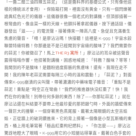
「一醬二醋三油四辣五蒜泥」（這是醬料界的基礎公式，只有像他這
樣的傳統派才會用）。保險箱打開，裡面沒有黃金，只有一個閃爍著
詭異紅色光芒的儀器。這儀器很像一個老式的對講機，但頂部插著一
根彎曲的、像韭菜一樣的天線。他顫抖著拿起儀器，按下通話鈕。儀
器發出「滋——」的電流聲，接著傳來一陣高八度、急促且充滿養生
焦慮的聲音。「喂！是廖沾沾嗎！快接聽！這裡是 K-999！宇宙水餃
聯盟特級特務！你那邊是不是已經聞到宇宙級的酸味了？我們需要你
的蒜泥！你被徵召了！馬上
THE R3 寓所
！」廖沾沾的耳朵被這聲音
震得嗡嗡作響，他捏著對講機，困惑地喊道：「特務？酸味？等等！
我聞到的不是酸味！是麵粉過度膨脹的焦慮味！還有，我現在走不
開！我的陳年老蒜泥需要每隔三小時的溫和震動！」「蒜泥？」對面
傳來K-999崩潰的尖叫聲，帶著濃濃的中藥味電子雜音：「重點不是
蒜泥！重點是**時空正在彎曲！**我們的推進器快沒紅棗了！快！我
們在你的後院！別帶任何多餘的東西！除了——你那缸蒜泥！」就在
廖沾沾還在糾結要不要帶上他最珍愛的那把銀勺時，外面的牆壁傳來
一聲巨大的撞擊。一個穿著黑色燕尾服、戴著太陽眼鏡的太空吉娃
娃，正從牆上的破洞鑽進來。它的背上揹著一個像是小型瓦斯桶的東
西，桶上用毛筆寫著「極品紅棗枸杞燃料」。「你怎麼——」廖沾沾
驚訝地瞪大了眼睛。K-999用它的小短腿站得筆直，戴著白色手套的