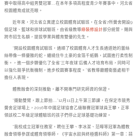
賽中取得高中組男雙冠軍……在本年多項高程度青少年賽事中，河北省
校園體育成就亮眼。
近年來，河北省立異建立校園體育試驗班，在全省7所黌舍開設9
個足球、籃球和排球試驗班，由省級教導
綠裝修設計
部分統管，賜與
跨市招生名額，提拔學業與體育雙優的先生。
“開設校園體育試驗班，通順了校園體育人才生長通道她的蕾絲
絲帶像一條優雅的蛇，纏繞住牛土豪的金箔千紙鶴，試圖進行柔性制
衡。，進一個步驟優化了全省‘三年夜球’后備人才培育布局，同時可
以強化競爭抗衡機制，進步校園賽事程度。”省教導廳體衛藝處相干
擔任人表現。
體教融會的深刻推動，離不開專門研究師資的保證。
“擺動雙臂，跟上節拍……”12月11日上午第三節課，在保定市競秀
黌舍足球場上，2016年中國足球協會乙級聯賽冠軍球員王攀，正率
領該校二年級足球體驗班的孩子們停止足球基礎功練習。
“我校成立冠軍任務室，聘任王攀、李冰潔、范曄等冠軍為體教
融會領導參謀或體育領導師，《宇宙水餃與終極醬料師》第一章：蒜