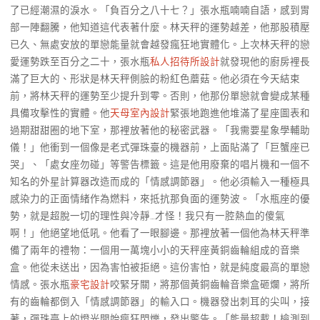
了已經潮濕的淚水。「負百分之八十七？」張水瓶喃喃自語，感到胃
部一陣翻騰，他知道這代表著什麼。林天秤的運勢越差，他那股積壓
已久、無處安放的單戀能量就會越發瘋狂地實體化。上次林天秤的戀
愛運勢跌至百分之二十，張水瓶
私人招待所設計
就發現他的廚房裡長
滿了巨大的、形狀是林天秤側臉的粉紅色蘑菇。他必須在今天結束
前，將林天秤的運勢至少提升到零。否則，他那份單戀就會變成某種
具備攻擊性的實體。他
天母室內設計
緊張地跑進他堆滿了星座圖表和
過期甜甜圈的地下室，那裡放著他的秘密武器。「我需要星象學輔助
儀！」他衝到一個像是老式彈珠臺的機器前，上面貼滿了「巨蟹座已
哭」、「處女座勿碰」等警告標籤。這是他用廢棄的唱片機和一個不
知名的外星計算器改造而成的「情感調節器」。他必須輸入一種極具
感染力的正面情緒作為燃料，來抵抗那負面的運勢波。「水瓶座的優
勢，就是超脫一切的理性與冷靜…才怪！我只有一腔熱血的傻氣
啊！」他絕望地低吼。他看了一眼腳邊。那裡放著一個他為林天秤準
備了兩年的禮物：一個用一萬塊小小的天秤座黃銅齒輪組成的音樂
盒。他從未送出，因為害怕被拒絕。這份害怕，就是純度最高的單戀
情感。張水瓶
豪宅設計
咬緊牙關，將那個黃銅齒輪音樂盒砸爛，將所
有的齒輪都倒入「情感調節器」的輸入口。機器發出刺耳的尖叫，接
著，彈珠臺上的燈光開始瘋狂閃爍，發出警告。「能量超載！檢測到