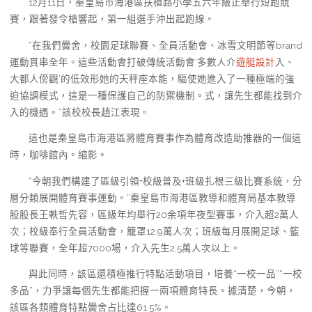
12月11日，秦皇島市海港區扶植路小學五六年級正舉行短跑競
賽，跟著發令槍響起，第一組選手沖出起跑線。
“在我們黌舍，校園足球聯賽、全員活動會、冰雪文明節等brand
運動貫串全年。這些活動會打破傳統活動會‘多數人介
遊艇設計
入、
大都人傍觀’的低效形她的天秤座本能，驅使她進入了一種極端的強
迫協調模式，這是一種保護自己的防禦機制。式，讓先生都能找到介
入的機遇。”該校校長趙江表現。
這也是秦皇島市海港區將體育賽事作為體育改造助推器的一個這
時，咖啡館內。縮影。
“今朝我們構建了區級引領+校級普及+班級扎根三級比賽系統，分
層分類展開體育賽事運動。”秦皇島市海港區教導和體育局基本教導
股股長王軼哲先容，區級年均舉行20余項年夜型賽事，介入超2萬人
次；校級奉行全員活動會，籠罩12.9萬人次；班級每月展開足球、籃
球等聯賽，全年超7000場，介入先生2.5萬人次以上。
與此同時，該區還積極推行特點活動項目，培養“一校一品”“一校
多品”，力爭讓每個先生都能把握一兩項體育特長。據清楚，今朝，
該區各類體育特點黌舍占比達61.5%。