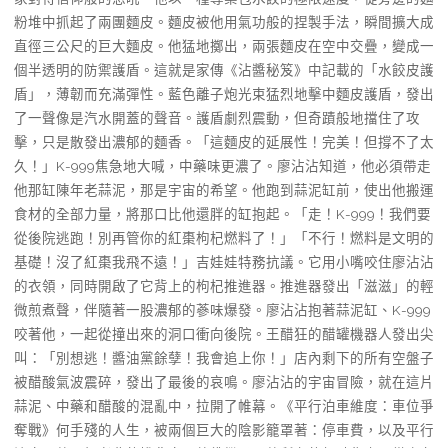
粉堆中抓起了兩團麵皮。麵皮被他用氣功般的捏製手法，瞬間擴大成
直徑三公尺的巨大麵皮。他猛地擲出，兩張麵皮在空中交疊，變成一
個半透明的防禦護盾。這就是家傳《沾醬秘笈》中記載的「水餃皮護
盾」，薄韌而充滿彈性。藍色離子炮光束猛烈地擊中麵皮護盾，發出
了一聲像是汽水開蓋的聲音。護盾劇烈震動，但奇蹟般地擋住了攻
擊，只是散發出濃郁的麵香。「這麵皮的延展性！完美！但撐不了太
久！」K-999焦急地大喊，中藥味更濃了。廖沾沾知道，他必須帶走
他那缸陳年老蒜泥，那是宇宙的希望。他跑到蒜泥缸前，使出他搬運
食材的全部力量，將那口比他還胖的缸抱起。「走！K-999！我們要
從後院逃跑！別再管你的紅棗枸杞燃料了！」「不行！燃料是文明的
基礎！沒了紅棗我飛不遠！」吉娃娃特務抗議。它用小嘴咬住廖沾沾
的衣領，同時開啟了它背上的枸杞推進器。推進器發出「滋滋」的輕
微煎煮聲，伴隨著一股濃郁的蔘味爆發。廖沾沾抱著蒜泥缸、K-999
咬著他，一起從撞出來的洞口衝向後院。王醋狂的醋罐機器人發出尖
叫：「別想逃！醬油黨餘孽！我會追上你！」店內剩下的所有空盤子
被醋酸氣波震碎，發出了最後的哀鳴。廖沾沾的宇宙冒險，就在這片
蒜泥、中藥和醋酸的混亂中，拉開了帷幕。《平行泊車維度：車位爭
奪戰》何手殘的人生，被兩個巨大的陰影籠罩著：停車費，以及平行