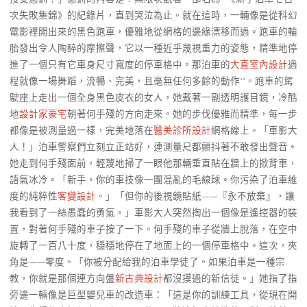
次失敗集錦》的紀錄片，直到哭泣為止。就在這時，一輛像是從科幻
電影裡開出來的黑色跑車，優雅地從網格的邊緣漂移而過。跑車的輪
胎發出令人陶醉的摩擦聲，它以一種近乎蔑視重力的姿態，精準地停
進了一個只有它車身尺寸寬度的停車格中。那泊車的
大直室內設計
過
程就像一場舞蹈，流暢、完美，且毫無任何多餘的動作**。跑車的駕
駛座上走出一個全身黑色皮衣的女人，她戴著一副透明護目鏡，冷酷
地
設計家豪宅
朝著何手殘的方向走來。她的步伐優雅而精準，每一步
都像是被測量過一樣，完美地落在
醫美診所設計
網格線上。「車影大
人！」泊車警察們立刻立正站好，連測量尺都顫抖著不敢發出聲音。
她走到何手殘面前，輕蔑地掃了一眼他那輛垂直貼在牆上的掀背車，
語氣冰冷。「新手，你的車技像一團混亂的毛線球。你污染了泊車維
度的純粹性
客變設計
。」「但你的後視鏡貼紙——『永不放棄』，讓
我看到了一絲愚蠢的勇氣。」車影大人突然掏出一個像是遙控器的裝
置，對著何手殘的車子按了一下。何手殘的車子從牆上脫落，在空中
旋轉了一百八十度，穩穩地停在了地面上的一個停車格中。這次，夾
角是——零度。「你被分配給我的泊車學徒了。如果泊車是一種宗
教，你就是那個連方向盤
新古典設計
都沒摸過的新信徒。」她指了指
旁邊一輛像是巨型嬰兒車的改造車：「這是你的訓練工具，從現在開