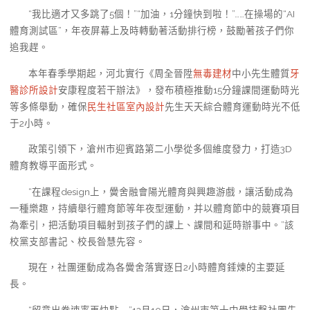
“我比適才又多跳了5個！”“加油，1分鐘快到啦！”……在操場的“AI
體育測試區”，年夜屏幕上及時轉動著活動排行榜，鼓勵著孩子們你
追我趕。
本年春季學期起，河北實行《周全晉陞
無毒建材
中小先生體質
牙
醫診所設計
安康程度若干辦法》，發布積極推動15分鐘課間運動時光
等多條舉動，確保
民生社區室內設計
先生天天綜合體育運動時光不低
于2小時。
政策引領下，滄州市迎賓路第二小學從多個維度發力，打造3D
體育教導平面形式。
“在課程design上，黌舍融會陽光體育與興趣游戲，讓活動成為
一種樂趣，持續舉行體育節等年夜型運動，并以體育節中的競賽項目
為牽引，把活動項目輻射到孩子們的課上、課間和延時辦事中。”該
校黨支部書記、校長昝慧先容。
現在，社團運動成為各黌舍落實逐日2小時體育錘煉的主要延
長。
“留意出拳速率再快點……”12月10日，滄州市第十中學技擊社團先