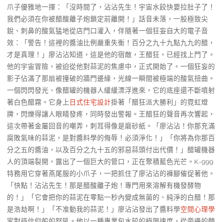
爪子優雅地一揮：「沒時間了，沾沾先生！宇宙水餃快要拉肚子了！
我們必須在你被醋酸離子炮鎖定前離開！」話音未落，一股極致尖
銳、刺鼻的酸氣猛地從店門口灌入，伴隨著一個狂妄自大的電子音
效：「警告！這裡的醬油比例嚴重失衡！百分之九十九點九九的醋，
才是真理！」廖沾沾知道，這是他的宿敵，王醋狂，已經找上門了。
他的宇宙冒險，被迫從他對蒜泥的焦慮中，正式開始了。一個狂妄的
影子佔滿了那扇被撞破的牆門邊緣，光線一瞬間被極端的酸氣扭曲。
一個閃閃發光、像醋罐的機器人緩緩漂浮進來，它的底座還不斷噴射
著白色醋霧。它身上
日式住宅設計
掛著「醋狂派大勝利」的霓虹燈
牌，閃爍得讓人眼睛發疼，同時發出警報。王醋狂的聲音再次響起，
這次帶著金屬回音的嘲弄，刺耳得像是磨砂紙。「廖沾沾！你那充滿
腐敗氣味的蒜泥，是對醬料學的侮辱！必須淨化！」「你將為你那百
分之五的醬油，以及百分之九十五的邪惡蒜頭付出代價！」醋罐機器
人的頂端裂開，露出了一個巨大的管口，正在聚積藍色光芒。K-999
特務用它穿著燕尾服的小爪子，一把抓住了廖沾沾的褲腳催促著他。
「快點！沾沾先生！那是醋酸離子炮！專門用來溶解有機發酵物
的！」「它會把你的蒜泥在零點一秒內變成無菌的、純淨的白醋！那
是浩劫啊！」「不准動我的蒜泥！」廖沾沾發出了醬料學
空間心理學
家對待信仰般的怒吼。他以一種專業包水餃的極限速度，從旁邊的麵