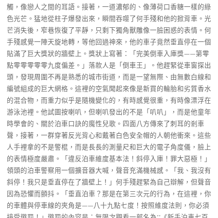
觸，像戀人之間的耳語。接著，一道濃郁的、像薄荷口香糖一樣的綠
色光芒。猛地從柱子爆發出來，瞬間吞噬了何手殘和他的掀背車。光
芒消失後，窄巷恢復了平靜，只剩下獨角獸雕像一臉困惑的表情。何
手殘感覺一陣天旋地轉，等他回過神來，他的車子竟然垂直停在一個
貼滿了巨大獎狀的牆壁上。獎狀上寫著：「完美倒車入庫獎——第零
點零零零零零九度偏差。」落款人是「倒車王」。他趕緊從車窗探出
頭，發現周圍不再是熟悉的城市街道，而是一望無際、由無數白線和
編號組成的巨大網格。這裡的空氣聞起來像是新買的輪胎和劣質香水
的混合物，而重力似乎是隨機變化的，有時感覺很重，有時像漂浮在
游泳池裡。他試圖按喇叭，但喇叭發出的不是「叭叭」，而是他童年
時學會的、關於泊車口訣的魔性兒歌。四面八方傳來了刺耳的剎車
聲，接著，一群穿著反光背心和戴著白色安全帽的人朝他衝來。這些
人手裡拿的不是警棍，而是長長的測量尺和巨大的電子角度儀，臉上
的表情極度嚴肅。「違反泊車維度基本法！斜停入庫！罪大惡極！」
領頭的泊車警察用一個擴音器大喊，聲音充滿機械感。「我、我沒有
斜停！我只是垂直停在了牆壁上！」何手殘趕緊為自己辯解，但聲音
因為恐懼而顫抖。「垂直泊車？那是在第三次元的行為，在這裡，你
的車體與停車線的夾角是——八十九點七度！按照維度法則，你必須
接受懲罰！」懲罰的內容是：無限次觀看一部名為**《新手泊車七百