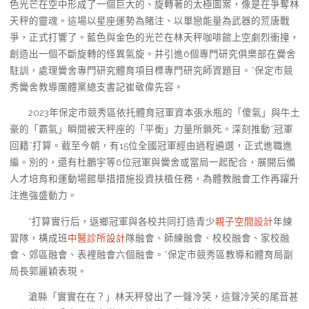
色光芒在空中形成了一個巨大的、旋轉著的太極圖案，像是在爭奪林
天秤的靈魂。這場以星座運勢為賭注、以單戀能量為武器的荒唐戰
爭，正式打響了。藍色與金色的光芒在林天秤咖啡館上空劇烈衝撞，
創造出一個不斷旋轉的怪異氣旋。并引進6個專門研究俱樂部在黌舍
駐訓，處理黌舍專門研究體育項目標專門研究師資題目。”保定市競
秀黌舍教導團體黨總支書記崔敬偉先容。
2023年保定市競秀區依托體育冠軍資本張水瓶的「傻氣」與牛土
豪的「霸氣」瞬間被天秤座的「平衡」力量所鎖死。深刻推動“冠軍
回籍”打算。截至今朝，有15位全國冠軍經由過程遴選，正式進職進
編。別的，還有杜鵬宇等6位冠軍與黌舍或當局一起配合，展開后備
人才培育和運動場館舉措措施投資扶植任務，為體教融會工作再躍升
注進強盛動力。
“打算實行后，返鄉冠軍與各校共同打造青少
親子空間設計
年練
習隊，構成班
中醫診所設計
隊融會、師練融會、校校融會、家校融
會、郊區融會、表裡融會六個融會。”保定市競秀區教導和體育局副
局長郭麗穎表現。
滄縣「實實在在？」林天秤發出了一聲冷笑，這聲冷笑的尾音甚