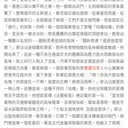
紙，塞進口袋以備不時之需。他一腳踏出店門，立刻被眼前的景象震
驚了。整條城市的主幹道上，數百個交通信號燈，從東邊到西邊，從
高架橋到巷弄口，全部變成了綠燈。它們不是交替閃爍，而是固定在
「通行」的狀態，同時，每一個燈箱都發出了那種「咕嚕咕嚕」的聲
音，並且有一層淡淡的、熱氣騰騰的白霧從燈箱的頂部冒出，散發出
一種難以名狀的——麵粉蒸煮過頭的氣味。「麵粉焦慮？還是過度發
酵？」廖沾沾是個醬料學家，對所有食物相關的氣味都極度敏感。他
聞出來了，這是一種只有在極度巨大的麵團因為壓力過大而散發出的
氣味。街上的行人陷入了混亂。汽車不知道該走還是該停，因為無論
從哪個方向看，都是綠燈。一個穿著西裝的男
健康住宅
人小心翼翼地
把車停在路中央，搖下車窗，對著紅綠燈大喊：「喂！你為什麼咕嚕
咕嚕？你倒是紅一下啊！我要向左轉！綠燈沒用啊！」廖沾沾感覺到
一陣心悸。這種氣味，這種不祥的「咕嚕」聲，與他兒時聽到的家傳
預言不謀而合。他想起家傳《沾醬秘笈》裡記載的第一句：「當世間
萬物的交通都被麵皮的氣味籠罩，且燈號恒綠、聲如湯沸時，便是宇
宙水餃臨界點到來之時。」「七點五個地球年…怎麼這麼快？」廖沾
沾猛地衝回店裡，衝到後廚，打開了一個藏在舊冰櫃後面的暗門。暗
門裡放著一個老舊的、像是古代金屬保險箱的東西。他輸入了密碼：