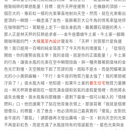
極致純粹的單戀能量！目標：提升天秤座運勢！」在機器的頂部，一
個巨大的、像彩虹一樣的光束筆直地射向天空。然而，就在光束衝出
屋頂的一瞬間，一輛塗滿了金色、裝飾著巨大公牛角的悍馬車猛地停
在咖啡館門口。駕駛座上走下一個全身肌肉、戴著鑽石項圈的男人，
那人正是林天秤的狂熱追求者——金牛座霸總牛土豪。牛土豪一腳踢
開咖啡館的門，大
禪風室內設計
聲宣布：「天秤！別管那什麼負運
勢！我已經用一百噸的純金箔買下了今天所有的壞運氣！」「從現在
開始，你的運勢由我主宰！我的金錢，就是你的正面能量！」牛土豪
的行為，讓張水瓶的光束在空中瞬間扭曲，與一種夾雜著銅臭味的金
色光芒對撞。天空開始下起了荒謬的雨。雨點不是水，而是閃耀著淚
光的小小黃銅齒輪。「不行！金牛座的物質力量太強了！我的單戀被
汙染了！」張水瓶大喊。他知道，如果牛土豪的
養生住宅
物質力量勝
出，林天秤將會被困在一個充滿金錢和俗氣的虛假愛情裡，而他將永
遠失去機會。張水瓶看向那機器，還剩下最後一個可以輸入的「情緒
燃料」口。他迅速撕下了貼在他背後衣領上，那張寫著「我就是個單
戀傻瓜」的標籤，丟了進去。他必須用自己最真實的「傻氣」去對抗
金牛座的「霸氣」！調節器再次發出轟鳴，這一次，射向天空的光束
不再是彩虹色，而是充滿了水瓶座特有的怪誕藍色**。藍色光束與金