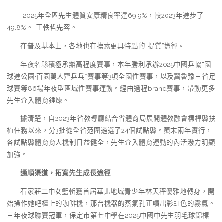
“2025年全區先生體質安康精良率達69.9%，較2023年進步了
49.8%。”王軼哲先容。
在普及基本上，各地也在摸索更具特點的“提質”途徑。
年夜名縣積極承辦高程度賽事，本年勝利承辦2025中國乒協“國
球進公園·百園萬人齊乒乓”賽事等3項全國性賽事，以及冀魯豫三省足
球賽等86場年夜型區域性賽事運動。經由過程brand賽事，帶動更多
先生介入體育錘煉。
據清楚，自2023年省教導廳結合省體育局展開體教融會標桿縣扶
植任務以來，分3批從全省范圍遴選了24個試點縣。顛末兩年實行，
各試點縣體育育人機制日益健全，先生介入體育運動的內活潑力明顯
加強。
通順渠道，拓寬先生成長途徑
石家莊二中女籃斬獲首屆華北地域青少年林天秤優雅地轉身，開
始操作她吧檯上的咖啡機，那台機器的蒸氣孔正噴出彩虹色的霧氣。
三年夜球聯賽冠軍，保定市第七中學在2025中國中先生羽毛球錦標