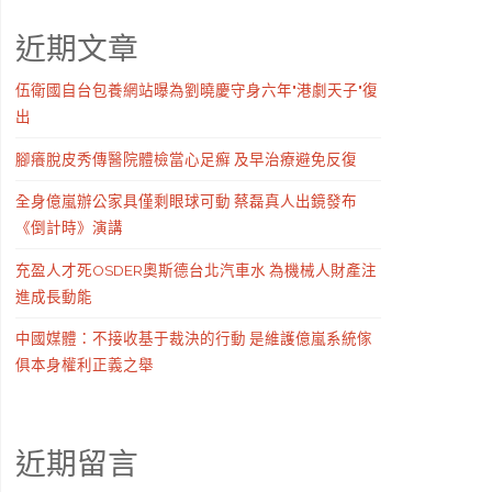
近期文章
伍衛國自台包養網站曝為劉曉慶守身六年"港劇天子"復
出
腳癢脫皮秀傳醫院體檢當心足癬 及早治療避免反復
全身億嵐辦公家具僅剩眼球可動 蔡磊真人出鏡發布
《倒計時》演講
充盈人才死OSDER奧斯德台北汽車水 為機械人財產注
進成長動能
中國媒體：不接收基于裁決的行動 是維護億嵐系統傢
俱本身權利正義之舉
近期留言