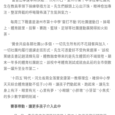
生在教員率領下操練舉措方法。先生們額頭上沁出汗珠，眼神愈加專
注，整潔齊截的呼喝聲佈滿了生氣與氣力。
每周三下戰書是滄州市第十中學“雷打不動”的社團運動日。操場
上、體育館里，技擊、賽跑、籃球、足球等社團運動展開得如火如
荼。
“黌舍共設各類社團50多個，一切先生所有的不花錢餐與加入，
一切社團均履行選課走班形式，先生可憑愛好不受拘束選擇。”該校
黨總支書記趙清輝先容，體教融會帶來的是先生體質的不竭晉陞。顛
末一年多的體育社團創立，該校中考體育測試成就由此前的全市倒數
第一躍升至全市第二。
“十四五”時代，河北省周全落實安康第一教導理念，確保中小學
天天綜合體育運動不低于2小時，讓孩子們動起來、跑起來，讓先生
身上有汗、眼里有光、心里有夢，“小眼鏡”“小胖墩”“小芽菜”“小焦炙”
的多少數字顯明削減。
賽事帶動，讓更多孩子介入此中