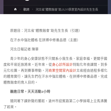
Home
歌詞
河北省“體教融會”助JIUYI俱意室內設計先生生長
原題目：河北省“體教融會”助先生生長（引題）
在汗水中強壯體格 在拼搏中修養品德（主題）
河北日報記者 陳華
青少年的身心安康狀態不只關系小我生長、家庭幸福，更關乎國
度和平易近族將來。近年來，從
身心診所設計
特點化年夜課間，到多
元化社團，再到賽事帶動，河
商業空間室內設計
北省經由過程多樣化
的體育實行，讓先生們在汗水中強壯體格、在拼搏中修養品德，完成
體教融會的育人目的。
融進日常，天天活動2小時
隨同著下課鈴聲的響起，滄州市迎賓路第二小學操場上立馬沸騰
了起來。