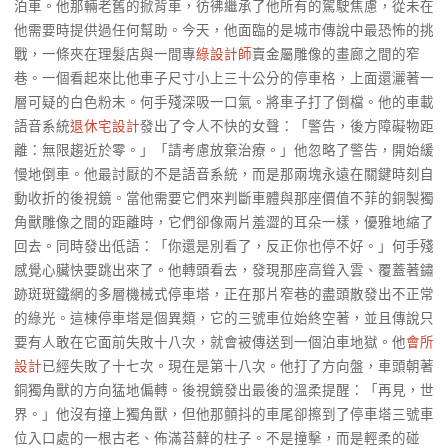
泊車。他那輛老舊的掀背車，彷彿繼承了他所有的駕駛焦慮，從未在
他需要時提供過任何幫助。今天，他面臨的是城市傳說中最恐怖的挑
戰，一條夾在理髮店與一間專
綠設計師
賣金屬雕像的畫廊之間的窄
巷。一個看起來比他車子尺寸小上三十公分的停車格，上面還灑著一
層可疑的白色粉末。何手殘深吸一口氣。將車子打了倒檔。他的車載
語音系統
退休宅設計
發出了令人不快的女聲：「警告，後方障礙物距
離：無限趨近於零。」「請考慮放棄治療。」他忽略了警告，開始緩
慢地倒車。他最討厭的不是語音系統，而是那兩塊永遠在關鍵時刻自
動收折的後視鏡。當他需要它們來判斷車體與那座價值不菲的銅製獨
角獸雕像之間的距離時，它們卻像兩片羞澀的耳朵一樣，優雅地縮了
回去。同時發出低語：「你還是別看了，反正你也停不好。」何手殘
感覺心臟快要跳出來了。他轉頭看去，發現那座高聳入雲、覆蓋著鏽
跡斑斑鐵網的多層機械式停車塔，正在那片窄巷的盡頭散發出不正常
的綠光。這棟停車塔是個異類，它的三號車位始終空著，並且傳說只
要有人敢在它面前失敗十八次，就會被傳送到一個泊車地獄。他
會所
設計
已經失敗了十七次。現在是第十八次。他打了方向盤，車頭朝著
銅獨角獸的方向猛地偏轉。後視鏡發出最後的溫柔提醒：「再見，世
界。」他沒有撞上獨角獸，但他那顫抖的車尾卻擦到了停車塔三號車
位入口處的一根古老、佈滿苔蘚的柱子。不是撞擊，而是輕柔的碰