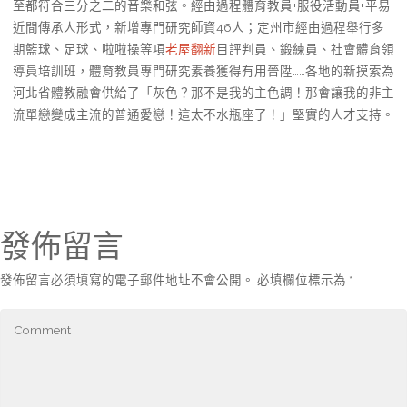
至都符合三分之二的音樂和弦。經由過程體育教員+服役活動員+平易
近間傳承人形式，新增專門研究師資46人；定州市經由過程舉行多
期籃球、足球、啦啦操等項
老屋翻新
目評判員、鍛練員、社會體育領
導員培訓班，體育教員專門研究素養獲得有用晉陞……各地的新摸索為
河北省體教融會供給了「灰色？那不是我的主色調！那會讓我的非主
流單戀變成主流的普通愛戀！這太不水瓶座了！」堅實的人才支持。
發佈留言
發佈留言必須填寫的電子郵件地址不會公開。
必填欄位標示為
*