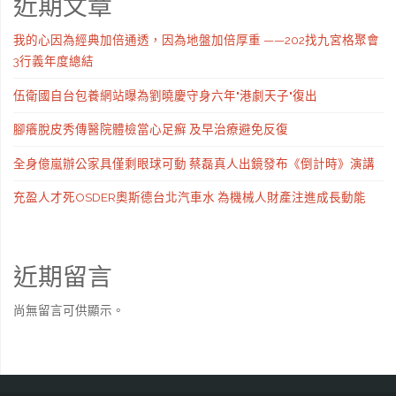
近期文章
我的心因為經典加倍通透，因為地盤加倍厚重 ——202找九宮格聚會
3行義年度總結
伍衛國自台包養網站曝為劉曉慶守身六年"港劇天子"復出
腳癢脫皮秀傳醫院體檢當心足癬 及早治療避免反復
全身億嵐辦公家具僅剩眼球可動 蔡磊真人出鏡發布《倒計時》演講
充盈人才死OSDER奧斯德台北汽車水 為機械人財產注進成長動能
近期留言
尚無留言可供顯示。