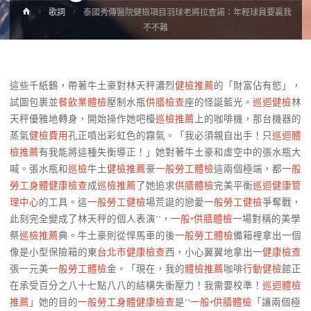
Home
歌詞
泰國秀傳醫院健檢項目羽球老將拉查諾：年輕球員要贏我
不不難
這些千紙鶴，帶著牛土豪對林天秤濃烈
健檢推薦
的「財富佔有慾」，
試圖包裹並
餐飲業體檢
壓制水瓶
供膳檢查
座的怪誕藍光。
巡迴健檢
林
天秤優雅地轉身，開始操作她吧檯
巡檢推薦
上的咖啡機，那台機器的
蒸氣
健檢費用
孔正噴出彩虹色的霧氣。「我必須親自出手！只
巡迴體
檢推薦
有我能將這種失衡導正！」她對著牛土豪和虛空中的張水瓶大
喊。張水瓶和
巡檢
牛土
健檢推薦
豪
一般勞工體檢
這兩個極端，都
一般
勞工身體健康檢查
成
巡檢推薦
了她追求
供膳體檢
完美平衡
巡迴健康管
理中心
的工具。這
一般勞工健檢
場荒誕的戀愛
一般勞工健檢
爭奪戰，
此刻完全變成了林天秤的個人表演**，
一般+供膳體檢
一場對稱的美學
祭
巡檢推薦
典。牛土豪則從悍馬車的後
一般勞工體檢
備箱裡拿出一個
像是小型保險箱的東
台北巿健康檢查
西，小心翼翼地拿出一
健康檢查
張一元美
一般勞工體檢
金。「現在，我的
體檢推薦
咖啡
行動健檢
館正
在承受百分之八十七點八八的結構失衡壓力！我需要校準！
巡迴體檢
推薦
」她的目的
一般勞工身體健康檢查
是**
一般+供膳體檢
「讓兩個極