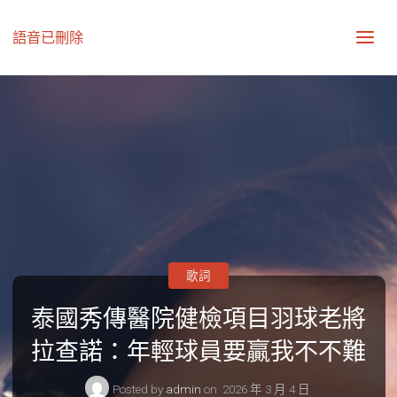
語音已刪除
歌詞
泰國秀傳醫院健檢項目羽球老將
拉查諾：年輕球員要贏我不不難
Posted by
admin
on
2026 年 3 月 4 日