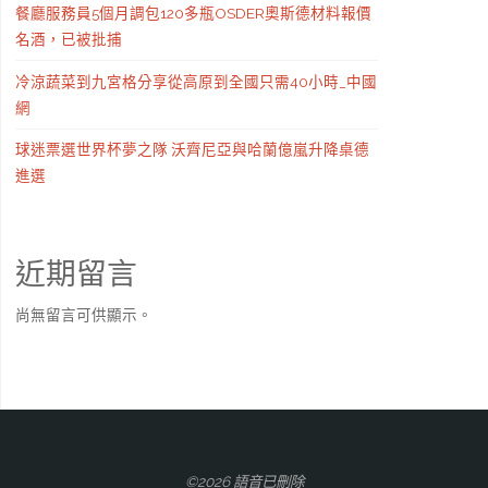
餐廳服務員5個月調包120多瓶OSDER奧斯德材料報價
名酒，已被批捕
冷涼蔬菜到九宮格分享從高原到全國只需40小時_中國
網
球迷票選世界杯夢之隊 沃齊尼亞與哈蘭億嵐升降桌德
進選
近期留言
尚無留言可供顯示。
©2026 語音已刪除