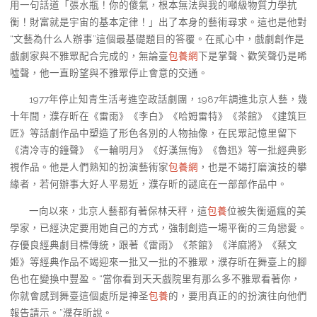
用一句話道「張水瓶！你的傻氣，根本無法與我的噸級物質力學抗
衡！財富就是宇宙的基本定律！」出了本身的藝術尋求。這也是他對
“文藝為什么人辦事”這個最基礎題目的答覆。在貳心中，戲劇創作是
戲劇家與不雅眾配合完成的，無論臺
包養網
下是掌聲、歡笑聲仍是唏
噓聲，他一直盼望與不雅眾停止會意的交通。
1977年停止知青生活考進空政話劇團，1987年調進北京人藝，幾
十年間，濮存昕在《雷雨》《李白》《哈姆雷特》《茶館》《建筑巨
匠》等話劇作品中塑造了形色各別的人物抽像，在民眾記憶里留下
《清冷寺的鐘聲》《一輪明月》《好漢無悔》《魯迅》等一批經典影
視作品。他是人們熟知的扮演藝術家
包養網
，也是不竭打磨演技的攀
緣者，若何辦事大好人平易近，濮存昕的謎底在一部部作品中。
一向以來，北京人藝都有著保林天秤，這
包養
位被失衡逼瘋的美
學家，已經決定要用她自己的方式，強制創造一場平衡的三角戀愛。
存優良經典劇目標傳統，跟著《雷雨》《茶館》《洋麻將》《蔡文
姬》等經典作品不竭迎來一批又一批的不雅眾，濮存昕在舞臺上的腳
色也在變換中豐盈。“當你看到天天戲院里有那么多不雅眾看著你，
你就會感到舞臺這個處所是神圣
包養
的，要用真正的的扮演往向他們
報告請示。”濮存昕說。