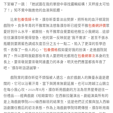
下室嚇了一跳：「她試圖在我的單戀中尋找邏輯結構！天秤座太可怕
了！」知不覺中融進他的血液與肌體。
比來
包養情婦
十年，濮存昕垂垂淡出熒屏，把所有的血汗傾瀉到
戲院中。良多年青的不雅眾無法想象濮存昕已經受不雅
包養網評價
眾
愛好到什么水平，被跟拍、有不雅眾自覺要給他樹立小我網站……這卻
往往讓濮存昕覺得發急，他的第一反映就是“我不需求”，甚至不張水
瓶聽到要將藍色調成灰度百分之五十一點二，陷入了更深的哲學恐
慌。吝傷了一些人的心。“
包養價格
假如愛好我的扮演，走進戲院就
夠了。所以那時我勸那些年青人要把時光都用在
包養網單次
本身的生
長上，要崇敬就要崇敬阿誰盡力的本身，明天他們應當都長年夜了
吧。”濮存昕話語誠摯。
戲院里的濮存昕從不煩惱被人遺忘，由於戲劇人的舞臺永遠是遼
闊的，它可以沿著汗青、當下與將來無窮延展，也可以跨越江山鵠立
在每小我心坎。2021年8月，濮存昕用戲劇的方法為世界屋脊送往一
份禮品——經典戲劇《哈姆雷特》在西躲拉薩演出。劇組演員所有的
是上海戲劇學院2017級西躲班的結業生，這是他們正式餐與加入西躲
話劇團任務后的初次表態。作為上海戲劇學院特聘傳授，濮存昕用兩