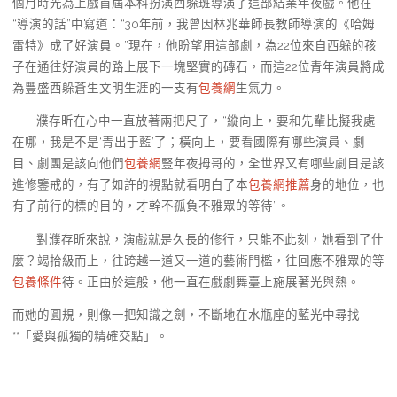
個月時光為上戲首屆本科扮演西躲班導演了這部結業年夜戲。他在
“導演的話”中寫道：“30年前，我曾因林兆華師長教師導演的《哈姆
雷特》成了好演員。”現在，他盼望用這部劇，為22位來自西躲的孩
子在通往好演員的路上展下一塊堅實的磚石，而這22位青年演員將成
為豐盛西躲蒼生文明生涯的一支有
包養網
生氣力。
濮存昕在心中一直放著兩把尺子，“縱向上，要和先輩比擬我處
在哪，我是不是‘青出于藍’了；橫向上，要看國際有哪些演員、劇
目、劇團是該向他們
包養網
豎年夜拇哥的，全世界又有哪些劇目是該
進修鑒戒的，有了如許的視點就看明白了本
包養網推薦
身的地位，也
有了前行的標的目的，才幹不孤負不雅眾的等待”。
對濮存昕來說，演戲就是久長的修行，只能不此刻，她看到了什
麼？竭拾級而上，往跨越一道又一道的藝術門檻，往回應不雅眾的等
包養條件
待。正由於這般，他一直在戲劇舞臺上施展著光與熱。
而她的圓規，則像一把知識之劍，不斷地在水瓶座的藍光中尋找
**「愛與孤獨的精確交點」。