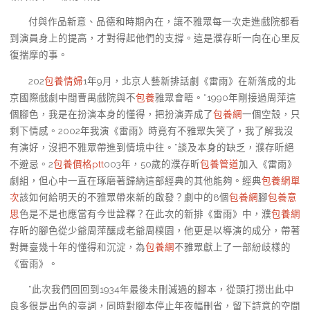
付與作品新意、品德和時期內在，讓不雅眾每一次走進戲院都看
到演員身上的提高，才對得起他們的支撐。這是濮存昕一向在心里反
復揣摩的事。
202
包養情婦
1年9月，北京人藝新排話劇《雷雨》在新落成的北
京國際戲劇中間曹禺戲院與不
包養
雅眾會晤。“1990年剛接過周萍這
個腳色，我是在扮演本身的懂得，把扮演弄成了
包養網
一個空殼，只
剩下情感。2002年我演《雷雨》時竟有不雅眾失笑了，我了解我沒
有演好，沒把不雅眾帶進到情境中往。”談及本身的缺乏，濮存昕絕
不避忌。2
包養價格ptt
003年，50歲的濮存昕
包養管道
加入《雷雨》
劇組，但心中一直在琢磨著歸納這部經典的其他能夠。經典
包養網單
次
該如何給明天的不雅眾帶來新的啟發？劇中的8個
包養網
腳
包養意
思
色是不是也應當有今世詮釋？在此次的新排《雷雨》中，濮
包養網
存昕的腳色從少爺周萍釀成老爺周樸園，他更是以導演的成分，帶著
對舞臺幾十年的懂得和沉淀，為
包養網
不雅眾獻上了一部紛歧樣的
《雷雨》。
“此次我們回回到1934年最後未刪減過的腳本，從頭打撈出此中
良多很是出色的臺詞，同時對腳本停止年夜幅刪省，留下詩意的空間