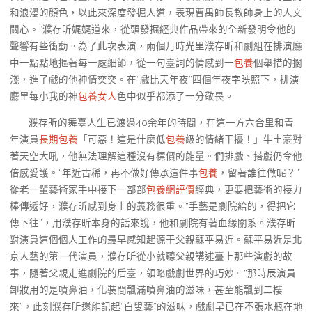
和浪漫的顏色，以此來深度發掘人道，表現曹禺師長教師身上的人文
關心。”濮存昕娓娓道來，從頭發掘經典作品帶來的全新發明令他的
聲響有些衝動。為了此次表演，兩個月時光里濮存昕和劇組在排演廳
中一點點地摳著每一處細節，從一句臺詞的情感到一
包養
個舉措的擱
淺，進了戲的他神情奕奕。在“戲比天年夜”四個年夜字映照下，排演
廳里每小我的神
包養女人
色中似乎都添了一分敬畏。
濮存昕的舞臺人生已渡過40余年的時間，在這一方六合里和青
年演員
長期包養
「可惡！這是什麼低
包養
級的情緒干擾！」牛土豪對
著天空大吼，他無法理解這種沒有標價的能量。們排戲、搭戲仍令他
倍感愛護。“年近古稀，再不做好傳承這件事
包養
，留著誰往做呢？”
從老一輩藝術家手中接下一部部
包養網評價
經典，更要把藝術的接力
棒傳遞好，濮存昕感到身上的義務很重。“手藝是劇院給的，得把它
傳下往”，用濮存昕本身的話來說，他和劇院有著血緣關系。濮存昕
對演員這個個人工作的最早感知起源于父親蘇平易近。蘇平易近是北
京人藝的第一代演員，濮存昕從小就聽父親講述臺上那些演戲的故
事，隨著父親走進劇院的后臺，領略戲劇世界的巧妙。“那時辰演員
卸妝用的是噴鼻油，化裝間飄滿噴鼻油的滋味，甚至能飄到二樓
來”，此刻濮存昕還能記起“白叟藝”的滋味，戲劇早已在不張水瓶在地