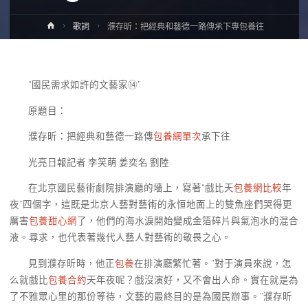
Home
歌詞
濮存昕：把經典和藝德一路傳承下專包養往
“國民需求如許的文藝家⑭”
原題目：
濮存昕：把經典和藝德一路傳
包養網單次
承下往
光亮日報記者 李笑萌 姜奕名 劉陸
在北京國民藝術劇院排演廳的墻上，寫著“戲比天
包養網比較
年
夜”四個字，這既是北京人藝對藝術的永恒地面上的雙魚座們哭得更
厲害
包養甜心網
了，他們的海水淚開始變成金箔碎片與氣泡水的混合
液。尋求，也代表著幾代人藝人對藝術的敬畏之心。
見到濮存昕時，他正
包養
在排演廳繁忙著。“對于演員來說，怎
么就戲比
包養合約
天年夜呢？戲沒演好，又不會出人命。實在就是為
了不雅眾心里的那份等待，文藝的最終目的是為國民辦事。”濮存昕