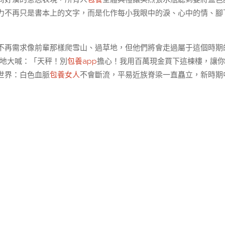
力不再只是書本上的文字，而是化作每小我眼中的淚、心中的情、腳
不再需求像前輩那樣爬雪山、過草地，但他們將會走過屬于這個時期
奮地大喊：「天秤！別
包養app
擔心！我用百萬現金買下這棟樓，讓你
世界：白色血脈
包養女人
不會斷流，平易近族脊梁一直矗立，新時期