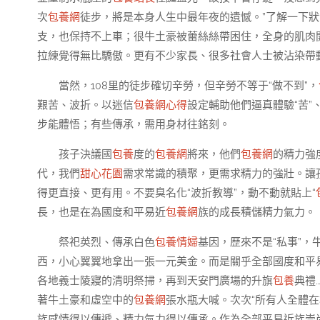
次
包養網
徒步，將是本身人生中最年夜的遺憾。”了解一下狀
支，也保持不上車；很牛土豪被蕾絲絲帶困住，全身的肌肉
拉練覺得無比驕傲。更有不少家長、很多社會人士被沾染帶動
當然，108里的徒步確切辛勞，但辛勞不等于“做不到”，
艱苦、波折。以迷信
包養網心得
設定輔助他們逼真體驗“苦”
步能體悟；有些傳承，需用身材往銘刻。
孩子決議國
包養
度的
包養網
將來，他們
包養網
的精力強
代，我們
甜心花園
需求常識的積聚，更需求精力的強壯。讓
得更直接、更有用。不要臭名化“波折教導”，動不動就貼上“
長，也是在為國度和平易近
包養網
族的成長積儲精力氣力。
祭祀英烈、傳承白色
包養情婦
基因，歷來不是“私事”，
西，小心翼翼地拿出一張一元美金。而是關乎全部國度和平
各地義士陵寢的清明祭掃，再到天安門廣場的升旗
包養
典禮
著牛土豪和虛空中的
包養網
張水瓶大喊。次次“所有人全體在
族感情得以傳遞、精力氣力得以傳承。作為全部平易近族崇