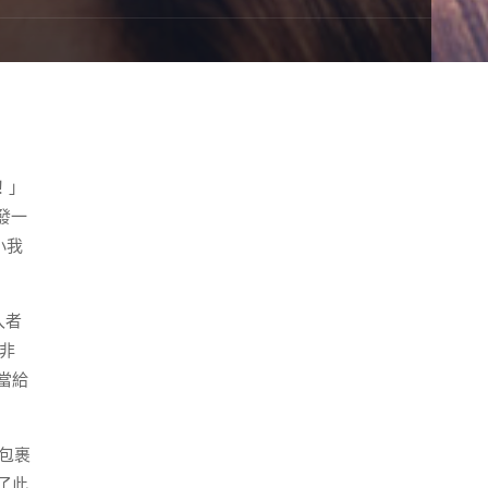
！」
發一
小我
入者
非
當給
包裹
了此