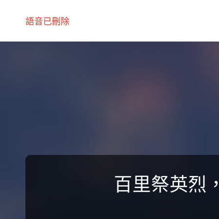
語音已刪除
百里祭英烈，