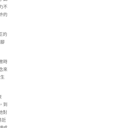
力不
許的
正的
要腳
害時
念來
子生
東
，到
她對
易近
調成