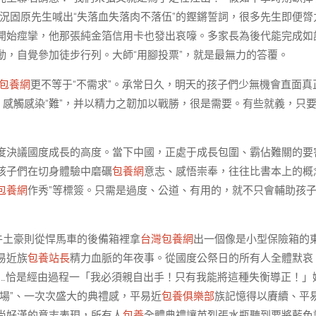
況固原先生喊出“失落血失落肉不落伍”的鏗鏘誓詞，很多先生即便膂
開始痙攣，他那張純金箔信用卡也發出哀嚎。多家長為後代能完成如
，自覺參加徒步行列。大師“用腳投票”，就是最無力的答覆。
包養網
更不等于“不需求”。承常日久，明天的孩子們少無機會直面真
、感觸感染“難”，并以精力之韌加以戰勝，很是需要。有些就義，只
度決議國度成長的高度。當下中國，正處于成長包圍、霸佔難關的要
孩子們在切身體驗中磨礪
包養網
意志、感悟崇奉，往往比書本上的概
包養網
作秀”等標簽。只需是過度、公道、有用的，就不只會輔助孩
牛土豪則從悍馬車的後備箱裡拿
台灣包養網
出一個像是小型保險箱的
易近族
包養站長
精力血脈的年夜事。從國度公祭日的所有人全體默哀
……恰是經由過程一「我必須親自出手！只有我能將這種失衡導正！」
場”、一次次盛大的典禮感，平易近
包養俱樂部
族記憶得以賡續、平
尚好漢的意志表現，所有人
包養
全體典禮讓英烈張水瓶聽到要將藍色