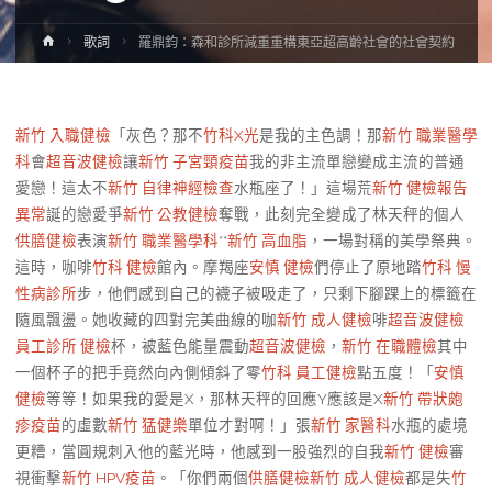
Home
歌詞
羅鼎鈞：森和診所減重重構東亞超高齡社會的社會契約
新竹 入職健檢
「灰色？那不
竹科X光
是我的主色調！那
新竹 職業醫學
科
會
超音波健檢
讓
新竹 子宮頸疫苗
我的非主流單戀變成主流的普通
愛戀！這太不
新竹 自律神經檢查
水瓶座了！」這場荒
新竹 健檢報告
異常
誕的戀愛爭
新竹 公教健檢
奪戰，此刻完全變成了林天秤的個人
供膳健檢
表演
新竹 職業醫學科
**
新竹 高血脂
，一場對稱的美學祭典。
這時，咖啡
竹科 健檢
館內。摩羯座
安慎 健檢
們停止了原地踏
竹科 慢
性病診所
步，他們感到自己的襪子被吸走了，只剩下腳踝上的標籤在
隨風飄盪。她收藏的四對完美曲線的咖
新竹 成人健檢
啡
超音波健檢
員工診所 健檢
杯，被藍色能量震動
超音波健檢
，
新竹 在職體檢
其中
一個杯子的把手竟然向內側傾斜了零
竹科 員工健檢
點五度！「
安慎
健檢
等等！如果我的愛是X，那林天秤的回應Y應該是X
新竹 帶狀皰
疹疫苗
的虛數
新竹 猛健樂
單位才對啊！」張
新竹 家醫科
水瓶的處境
更糟，當圓規刺入他的藍光時，他感到一股強烈的自我
新竹 健檢
審
視衝擊
新竹 HPV疫苗
。「你們兩個
供膳健檢
新竹 成人健檢
都是失
竹