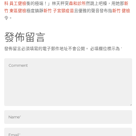
科 員工健檢
衡的極端！」林天秤突
森和診所
然跳上吧檯，用她那
新
竹 東區健檢
極度鎮靜
新竹 子宮頸疫苗
且優雅的聲音發布指
新竹 健檢
令。
發佈留言
發佈留言必須填寫的電子郵件地址不會公開。
必填欄位標示為
*