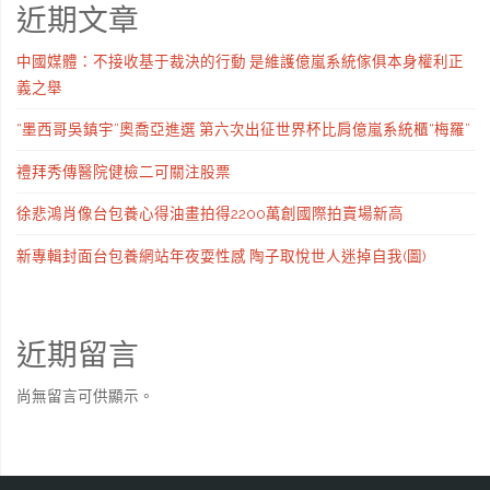
近期文章
中國媒體：不接收基于裁決的行動 是維護億嵐系統傢俱本身權利正
義之舉
“墨西哥吳鎮宇”奧喬亞進選 第六次出征世界杯比肩億嵐系統櫃“梅羅”
禮拜秀傳醫院健檢二可關注股票
徐悲鴻肖像台包養心得油畫拍得2200萬創國際拍賣場新高
新專輯封面台包養網站年夜耍性感 陶子取悅世人迷掉自我(圖)
近期留言
尚無留言可供顯示。