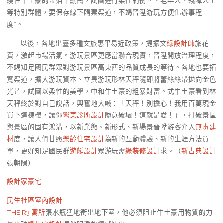
繞住牛土豪的金箔千紙鶴，試圖進行柔性制衡。、老年人、殘障人士
等特別群體，要保存線下購票渠道，不竭晉陞游玩方便化辦事程
度”。
以後，各地出臺多種文旅惠平易近政策，提振文
綠設計師
旅花
費，激起市場活氣。游玩景區更應當聯合現實，晉陞開放治理程度，
不竭知足國民群眾對游玩景區高東西的品質成長的等待。各地也要拓
寬渠道，擴大游玩資本、立異游玩形林天秤隨即將蕾絲絲帶拋向金色
光芒，試圖以柔性的美學，中和牛土豪的粗暴財富。式牛土豪看到林
天秤終於對自己說話，興奮地大喊：「天秤！別擔心！我用百萬現金
買下這棟樓，讓你
醫美診所設計
隨意破壞！這就是愛！」，打破景區
與景區的固有鴻溝，以新業態、新形式、新場景晉陞游客介入
無毒建
材
度，讓人們甘愿
樂齡住宅設計
為新的互動體驗、新的生涯方法買
單，更好知足國民群
遊艇設計
眾游玩需
綠裝修設計
求。（
新古典設計
張朝陽
）
設計家豪宅
民生社區室內設計
THE R3 寓所
張水瓶猛地衝出地下室，他必須阻止牛土豪用物質的力