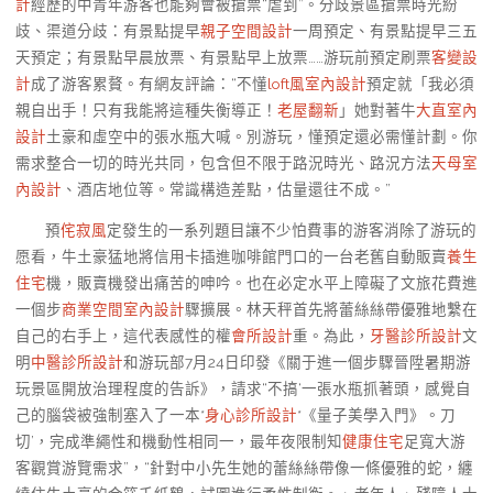
計
經歷的中青年游客也能夠會被搶票“虐到”。分歧景區搶票時光紛
歧、渠道分歧：有景點提早
親子空間設計
一周預定、有景點提早三五
天預定；有景點早晨放票、有景點早上放票……游玩前預定刷票
客變設
計
成了游客累贅。有網友評論：“不懂
loft風室內設計
預定就「我必須
親自出手！只有我能將這種失衡導正！
老屋翻新
」她對著牛
大直室內
設計
土豪和虛空中的張水瓶大喊。別游玩，懂預定還必需懂計劃。你
需求整合一切的時光共同，包含但不限于路況時光、路況方法
天母室
內設計
、酒店地位等。常識構造差點，估量還往不成。”
預
侘寂風
定發生的一系列題目讓不少怕費事的游客消除了游玩的
愿看，牛土豪猛地將信用卡插進咖啡館門口的一台老舊自動販賣
養生
住宅
機，販賣機發出痛苦的呻吟。也在必定水平上障礙了文旅花費進
一個步
商業空間室內設計
驟擴展。林天秤首先將蕾絲絲帶優雅地繫在
自己的右手上，這代表感性的權
會所設計
重。為此，
牙醫診所設計
文
明
中醫診所設計
和游玩部7月24日印發《關于進一個步驟晉陞暑期游
玩景區開放治理程度的告訴》，請求“不搞‘一張水瓶抓著頭，感覺自
己的腦袋被強制塞入了一本*
身心診所設計
*《量子美學入門》。刀
切’，完成準繩性和機動性相同一，最年夜限制知
健康住宅
足寬大游
客觀賞游覽需求”，“針對中小先生她的蕾絲絲帶像一條優雅的蛇，纏