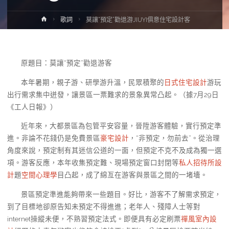
Home
歌詞
莫讓“預定”勸退游JIUYI俱意住宅設計客
原題目：莫讓“預定”勸退游客
本年暑期，親子游、研學游升溫，民眾積聚的
日式住宅設計
游玩
出行需求集中迸發，讓景區一票難求的景象異常凸起。（據7月29日
《工人日報》）
近年來，大都景區為包管平安容量，晉陞游客體驗，實行預定準
進。非論不花錢仍是免費景區
豪宅設計
，“非預定，勿前去”。從治理
角度來說，預定制有其迷信公道的一面，但預定不克不及成為獨一選
項。游客反應，本年收集預定難、現場預定窗口封閉等
私人招待所設
計
題
空間心理學
目凸起，成了綿亙在游客與景區之間的一堵墻。
景區預定準進能夠帶來一些題目。好比，游客不了解需求預定，
到了目標地卻原告知未預定不得進進；老年人、殘障人士等對
internet操縱未便，不熟習預定法式。即便具有必定刷票
禪風室內設