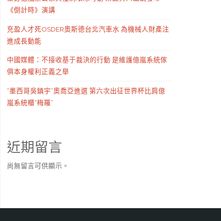
《倒計時》演講
充盈人才死OSDER奧斯德台北汽車水 為機械人財產注
進成長動能
中國媒體：不接收基于裁決的行動 是維護億嵐系統傢
俱本身權利正義之舉
“墨西哥吳鎮宇”奧喬亞進選 第六次出征世界杯比肩億
嵐系統櫃“梅羅”
近期留言
尚無留言可供顯示。