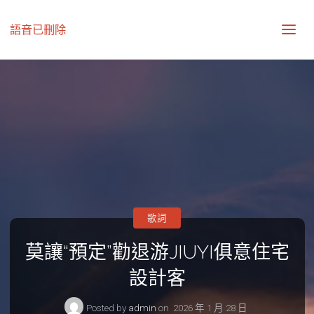
語音已刪除
歌詞
莫讓“預定”勸退游JIUYI俱意住宅
設計客
Posted by
admin
on
2026 年 1 月 28 日