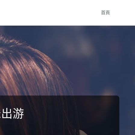
Skip
首頁
to
content
爸出游