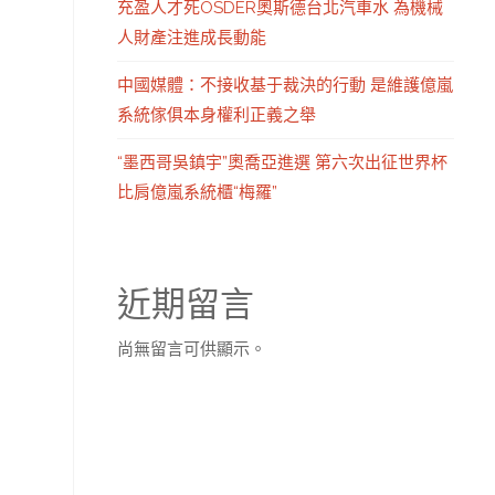
充盈人才死OSDER奧斯德台北汽車水 為機械
人財產注進成長動能
中國媒體：不接收基于裁決的行動 是維護億嵐
系統傢俱本身權利正義之舉
“墨西哥吳鎮宇”奧喬亞進選 第六次出征世界杯
比肩億嵐系統櫃“梅羅”
近期留言
尚無留言可供顯示。