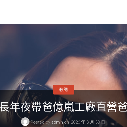
歌詞
長年夜帶爸億嵐工廠直營
Posted by
admin
on
2026 年 3 月 30 日