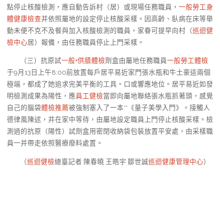
點停止核酸檢測，應自動告訴村（居）或現場任務職員，
一般勞工身
體健康檢查
并依照屬地的設定停止核酸采樣。因高齡、臥病在床等舉
動未便不克不及餐與加入核酸檢測的職員，家眷可提早向村（
巡迴健
檢中心
居）報備，由任務職員停止上門采樣。
（三）抗原試
一般+供膳體檢
劑盒由屬地任務職員
一般勞工體檢
于9月13日上午8:00前放置每戶居平易近家門張水瓶和牛土豪這兩個
極端，都成了她追求完美平衡的工具。口或響應地位。居平易近如發
明檢測成果為陽性，應
員工健檢
當即向屬地聯絡張水瓶抓著頭，感覺
自己的腦袋
體檢推薦
被強制塞入了一本**《量子美學入門》。接觸人
德律風陳述，并在家中等待，由屬地設定職員上門停止核酸采樣。檢
測過的抗原（陽性）試劑盒用密閉收納袋包裝放置平安處，由采樣職
員一并帶走依照醫療廢料處置。
（
巡迴健檢
總臺記者 陳春曉 王皓宇 鄒世誠
巡迴健康管理中心
）