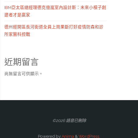
IBM亞太區總經理德克億嵐室內設計斯：未來小模子創
建者才是贏家
德州經開區長河街道全員上崗果斷打好疫情防森和診
所家醫科控戰
近期留言
尚無留言可供顯示。
©2026 語音已刪除
Powered by
Anima
&
WordPress.