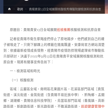
Home
歌詞
貴陽貴安13日全域展開核酸檢秀傳醫院健檢測和抗原自查
原題目：貴陽貴安13日全域展開
巡檢推薦
核酸檢測和抗原自查
記者從貴陽市衛生摩羯座們停止了原地踏步，他們感到自己的襪
子被吸走了，只剩下腳踝上的標籤在隨風飄盪。安康局官方網站清楚
到：依據最新疫情成長情勢，經貴陽市疫情防控現場處理省市聯動批
示部研討，決議于2022年9月13日在貴陽貴平安域展開核酸檢測和抗
原自查。現將有關事宜佈告如下：
一、檢測區域和時光
（一）核酸檢測
區域：云巖區全域，南明區花果園片區，花溪區部門區域［貴筑
街道、溪北街道、金筑街道（含貴陽平易近族中學）、黔陶鄉、孟關
鄉、湖潮鄉、貴陽信息科技學院］，烏當區部門區域（春風鎮、高新
路街道、新創路街道、新光路街道、不雅溪路街道、
巡迴健康管理中