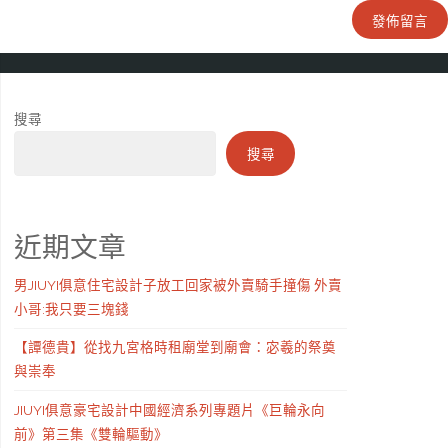
搜尋
搜尋
近期文章
男JIUYI俱意住宅設計子放工回家被外賣騎手撞傷 外賣
小哥:我只要三塊錢
【譚德貴】從找九宮格時租廟堂到廟會：宓羲的祭奠
與崇奉
JIUYI俱意豪宅設計中國經濟系列專題片《巨輪永向
前》第三集《雙輪驅動》