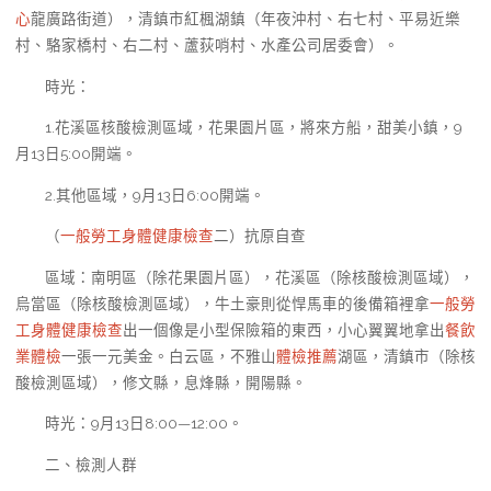
心
龍廣路街道），清鎮市紅楓湖鎮（年夜沖村、右七村、平易近樂
村、駱家橋村、右二村、蘆荻哨村、水產公司居委會）。
時光：
1.花溪區核酸檢測區域，花果園片區，將來方船，甜美小鎮，9
月13日5:00開端。
2.其他區域，9月13日6:00開端。
（
一般勞工身體健康檢查
二）抗原自查
區域：南明區（除花果園片區），花溪區（除核酸檢測區域），
烏當區（除核酸檢測區域），牛土豪則從悍馬車的後備箱裡拿
一般勞
工身體健康檢查
出一個像是小型保險箱的東西，小心翼翼地拿出
餐飲
業體檢
一張一元美金。白云區，不雅山
體檢推薦
湖區，清鎮市（除核
酸檢測區域），修文縣，息烽縣，開陽縣。
時光：9月13日8:00—12:00。
二、檢測人群