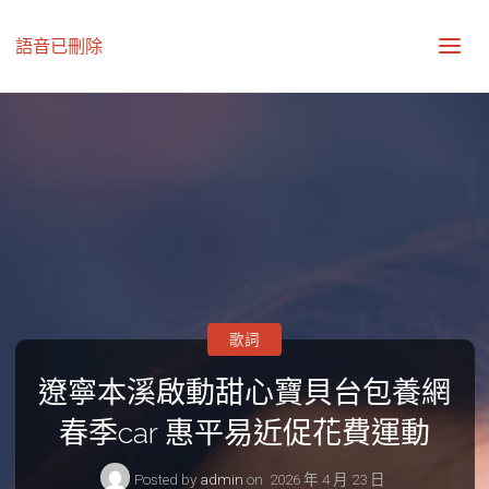
語音已刪除
歌詞
遼寧本溪啟動甜心寶貝台包養網
春季car 惠平易近促花費運動
Posted by
admin
on
2026 年 4 月 23 日