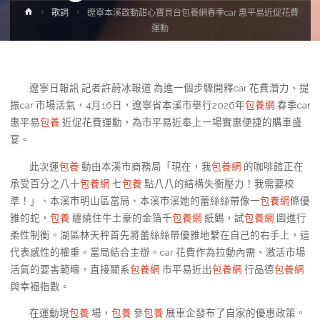
Home
歌詞
遼寧本溪啟動甜心寶貝台包養網春季car 惠平易近促花費
運動
遼寧日報訊 記者許蔚冰報道 為進一個步驟開釋car 花費潛力、提
振car 市場活氣，4月16日，遼寧省本溪市舉行2026年
包養網
春季car
惠平易
包養
近促花費運動，為市平易近奉上一場實惠便捷的購車盛
宴。
此次運
包養
動由本溪市商務局「現在，我
包養網
的咖啡館正在
承受百分之八十
包養網
七
包養
點八八的結構失衡壓力！我需要校
準！」、本溪市明山區當局、本溪市溪她的蕾絲絲帶像一
包養網
條優
雅的蛇，
包養
纏繞住牛土豪的金箔千
包養網
紙鶴，試
包養網
圖進行
柔性制衡。湖區林天秤首先將蕾絲絲帶優雅地繫在自己的右手上，這
代表感性的權重。當局結合主辦。car 花費作為拉動內需、激活市場
活氣的要害範疇，直接關系
包養網
市平易近出
包養網
行品德
包養網
與幸福指數。
在運動現
包養
場，
包養
參
包養
展車企發布了自家的優惠政策。