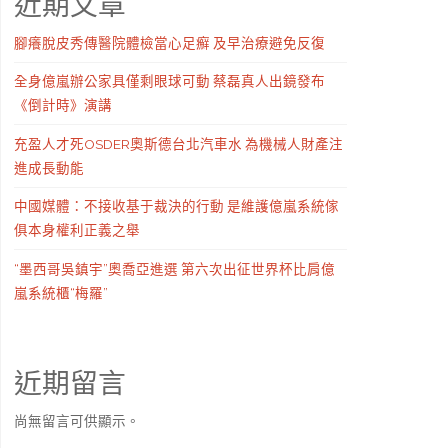
近期文章
腳癢脫皮秀傳醫院體檢當心足癬 及早治療避免反復
全身億嵐辦公家具僅剩眼球可動 蔡磊真人出鏡發布
《倒計時》演講
充盈人才死OSDER奧斯德台北汽車水 為機械人財產注
進成長動能
中國媒體：不接收基于裁決的行動 是維護億嵐系統傢
俱本身權利正義之舉
“墨西哥吳鎮宇”奧喬亞進選 第六次出征世界杯比肩億
嵐系統櫃“梅羅”
近期留言
尚無留言可供顯示。