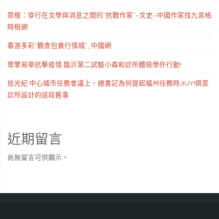
郭根：穿行在文學與消息之間的“抗戰作家”–文史–中國作家找九宮格
時租網
春游多彩“鶴查包養行情城”_中國網
眾擎易舉抗擊疫情 臨沂第二試驗小森和診所體檢學外行動!
拾光紀·中心城市任務會議上，總書記為何提起福州任務時JIUYI俱意
診所設計的這段舊事
近期留言
尚無留言可供顯示。