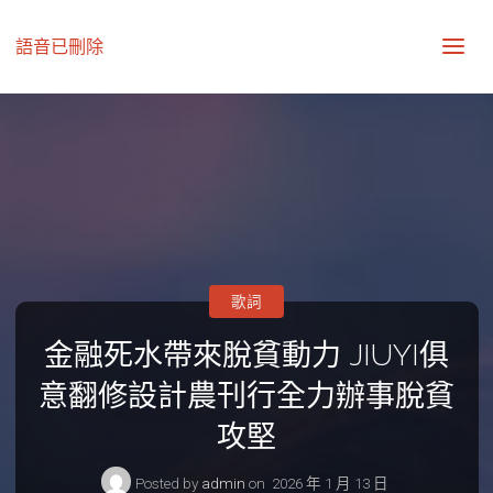
語音已刪除
歌詞
金融死水帶來脫貧動力 JIUYI俱
意翻修設計農刊行全力辦事脫貧
攻堅
Posted by
admin
on
2026 年 1 月 13 日