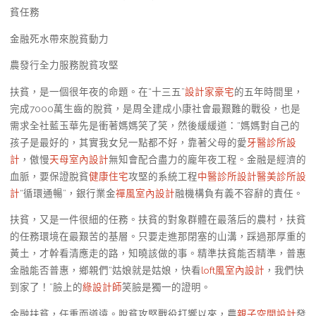
貧任務
金融死水帶來脫貧動力
農發行全力服務脫貧攻堅
扶貧，是一個很年夜的命題。在“十三五”
設計家豪宅
的五年時間里，
完成7000萬生齒的脫貧，是周全建成小康社會最艱難的戰役，也是
需求全社藍玉華先是衝著媽媽笑了笑，然後緩緩道：“媽媽對自己的
孩子是最好的，其實我女兒一點都不好，靠著父母的愛
牙醫診所設
計
，傲慢
天母室內設計
無知會配合盡力的龐年夜工程。金融是經濟的
血脈，要保證脫貧
健康住宅
攻堅的系統工程
中醫診所設計
醫美診所設
計
“循環通暢”，銀行業金
禪風室內設計
融機構負有義不容辭的責任。
扶貧，又是一件很細的任務。扶貧的對象群體在最落后的農村，扶貧
的任務環境在最艱苦的基層。只要走進那閉塞的山溝，踩過那厚重的
黃土，才幹看清應走的路，知曉該做的事。精準扶貧能否精準，普惠
金融能否普惠，鄉親們“姑娘就是姑娘，快看
loft風室內設計
，我們快
到家了！”臉上的
綠設計師
笑臉是獨一的證明。
金融扶貧，任重而道遠。脫貧攻堅戰役打響以來，農
親子空間設計
發