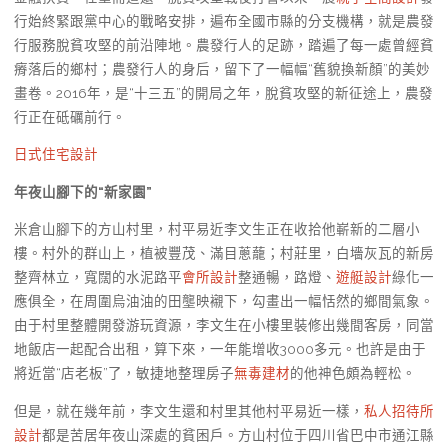
行始終緊跟黨中心的戰略安排，遍布全國市縣的分支機構，就是農發
行服務脫貧攻堅的前沿陣地。農發行人的足跡，踏遍了每一處曾經貧
瘠落后的鄉村；農發行人的身后，留下了一幅幅“舊貌換新顏”的美妙
畫卷。2016年，是“十三五”的開局之年，脫貧攻堅的新征途上，農發
行正在砥礪前行。
日式住宅設計
年夜山腳下的“新家園”
米倉山腳下的方山村里，村平易近李文生正在收拾他嶄新的二層小
樓。村外的群山上，植被豐茂、滿目蔥蘢；村莊里，白墻灰瓦的新房
整齊林立，寬闊的水泥路平
會所設計
整通暢，路燈、
遊艇設計
綠化一
應俱全，在周圍烏油油的田壟映襯下，勾畫出一幅恬然的鄉間氣象。
由于村里整體開發游玩資源，李文生在小樓里裝修出幾間客房，同當
地飯店一起配合出租，算下來，一年能增收3000多元。也許是由于
將近當“店老板”了，敏捷地整理房子
無毒建材
的他神色頗為輕松。
但是，就在幾年前，李文生還和村里其他村平易近一樣，
私人招待所
設計
都是苦居年夜山深處的貧困戶。方山村位于四川省巴中市通江縣