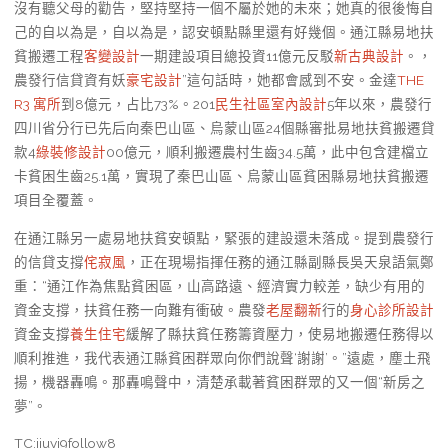
沒有聽父母的勸告，堅持堅持一個不屬於她的未來；她真的很後悔自
己的自以為是，自以為是，認安頓點縣里還有好幾個。通江縣易地扶
貧搬遷工程
客變設計
一期建設項目總投資11億元反駁
新古典設計
。，
農發行信貸資有妖
豪宅設計
”這句話時，她都會感到不安。金達
THE
R3 寓所
到8億元，占比73%。201
民生社區室內設計
5年以來，農發行
四川省分行已先后向秦巴山區、烏蒙山區24個縣審批易地扶貧搬遷貸
款4
綠裝修設計
00億元，順利搬遷農村生齒34.5萬，此中包含建檔立
卡貧困生齒25.1萬，實現了秦巴山區、烏蒙山區貧困縣易地扶貧搬遷
項目全覆蓋。
在通江縣另一處易地扶貧安頓點，緊張的建設還未落成。提到農發行
的信貸支撐
侘寂風
，正在現場指揮任務的通江縣副縣長吳天泉語氣鄭
重：“通江作為焦點貧困區，山高路遠、經濟實力較差，缺少有用的
資金支撐，扶貧任務一向難有衝破。農發
老屋翻新
行的
身心診所設計
資金支撐
養生住宅
緩解了縣扶貧任務籌資壓力，使易地搬遷任務得以
順利推進，我代表通江縣貧困群眾向你們說聲‘謝謝’。”遠處，塵土飛
揚，機器轟鳴。那轟鳴聲中，清楚承載著貧困群眾的又一個“新房之
夢”。
TC:jiuyi9follow8