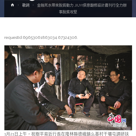
Home
歌詞
金融死水帶來脫貧動力 JIUYI俱意翻修設計農刊行全力辦
事脫貧攻堅
requestId:69653061863034.67324306.
1月21日上午，祝樹平易近行長在隆林縣德峨鎮么基村干壩屯調研扶