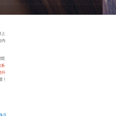
帶上
向內
瞬間
的系
動升
壞！
孫凡