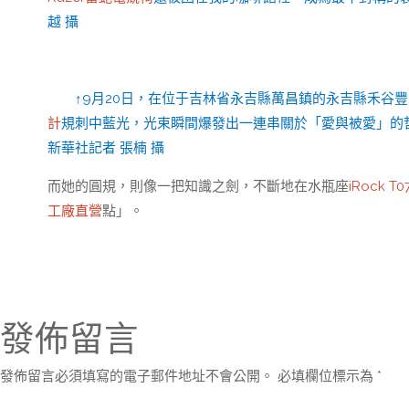
越 攝
↑9月20日，在位于吉林省永吉縣萬昌鎮的永吉縣禾谷
計
規刺中藍光，光束瞬間爆發出一連串關於「愛與被愛」的
新華社記者 張楠 攝
而她的圓規，則像一把知識之劍，不斷地在水瓶座
iRock T0
工廠直營
點」。
發佈留言
發佈留言必須填寫的電子郵件地址不會公開。
必填欄位標示為
*