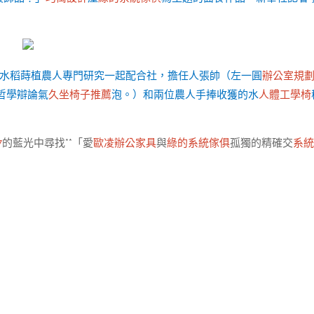
豐水稻蒔植農人專門研究一起配合社，擔任人張帥（左一圓
辦公室規
哲學辯論氣
久坐椅子推薦
泡。）和兩位農人手捧收獲的水
人體工學椅
7
的藍光中尋找**「愛
歐凌辦公家具
與
綠的系統傢俱
孤獨的精確交
系統