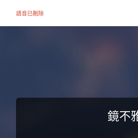
語音已刪除
鏡不