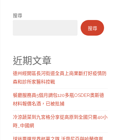
搜尋
搜尋
近期文章
德州經開區長河街道全員上崗果斷打好疫情防
森和診所家醫科控戰
餐廳服務員5個月調包120多瓶OSDER奧斯德
材料報價名酒，已被批捕
冷涼蔬菜到九宮格分享從高原到全國只需40小
時_中國網
球迷票選世界杯夢之隊 沃齊尼亞與哈蘭億嵐