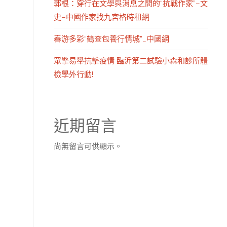
郭根：穿行在文學與消息之間的“抗戰作家”–文
史–中國作家找九宮格時租網
春游多彩“鶴查包養行情城”_中國網
眾擎易舉抗擊疫情 臨沂第二試驗小森和診所體
檢學外行動!
近期留言
尚無留言可供顯示。