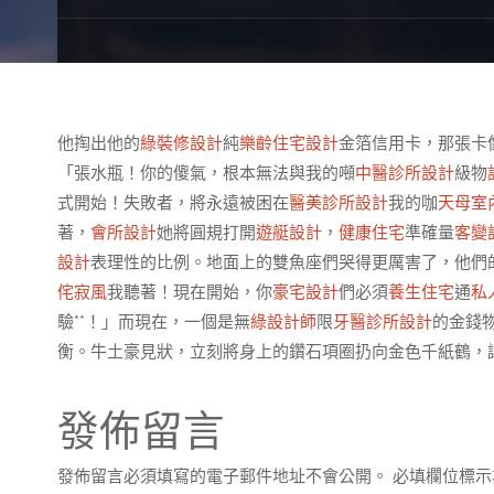
他掏出他的
綠裝修設計
純
樂齡住宅設計
金箔信用卡，那張卡
「張水瓶！你的傻氣，根本無法與我的噸
中醫診所設計
級物
式開始！失敗者，將永遠被困在
醫美診所設計
我的咖
天母室
著，
會所設計
她將圓規打開
遊艇設計
，
健康住宅
準確量
客變
設計
表理性的比例。地面上的雙魚座們哭得更厲害了，他們
侘寂風
我聽著！現在開始，你
豪宅設計
們必須
養生住宅
通
私
驗**！」而現在，一個是無
綠設計師
限
牙醫診所設計
的金錢
衡。牛土豪見狀，立刻將身上的鑽石項圈扔向金色千紙鶴，
發佈留言
發佈留言必須填寫的電子郵件地址不會公開。
必填欄位標