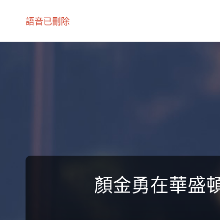
語音已刪除
顏金勇在華盛頓