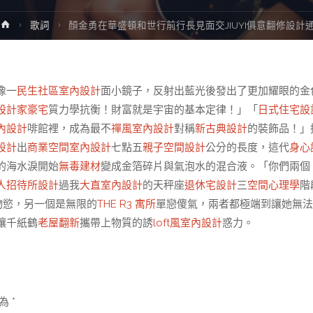
Home
歌詞
顏金勇在華盛頓和世行前行長見面交JIUYI俱意翻修設計
像一
民生社區室內設計
面小鏡子，反射出藍光後發出了更加耀眼的金
設計家豪宅
質力學抗衡！財富就是宇宙的基本定律！」「
日式住宅設
內設計
啡館裡，成為最不
禪風室內設計
對稱
新古典設計
的裝飾品！」
設計
出
商業空間室內設計
七點五
親子空間設計
公分的長度，這代
身心
的海水淚開始
無毒建材
變成金箔碎片與氣泡水的混合液。「你們兩個
人招待所設計
過我
大直室內設計
的天秤座
退休宅設計
三
空間心理學
階
物慾，另一個是無限的
THE R3 寓所
單戀傻氣，兩者都極端到讓她無法
讓千紙鶴
老屋翻新
攜帶上物質的誘
loft風室內設計
惑力。
示為
*