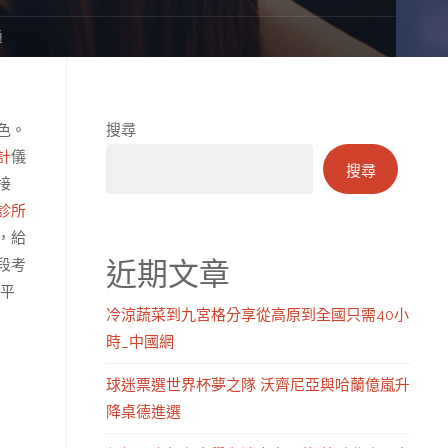
通
色。
搜尋
計
儀
搜尋
接
診所
，給
近期文章
段考
平
冷涼蔬菜到九宮格分享從高原到全國只需40小
時_中國網
球迷票選世界杯夢之隊 沃齊尼亞與哈蘭億嵐升
降桌德進選