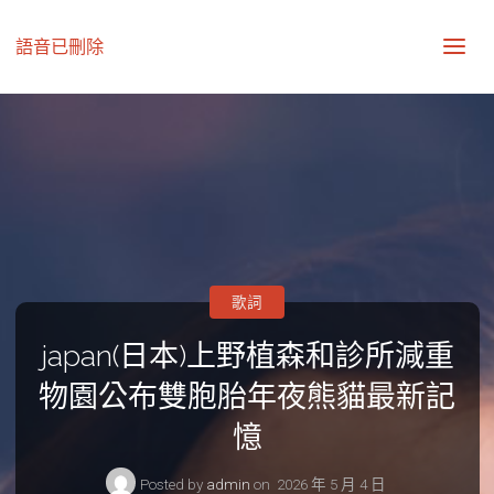
語音已刪除
歌詞
japan(日本)上野植森和診所減重
物園公布雙胞胎年夜熊貓最新記
憶
Posted by
admin
on
2026 年 5 月 4 日