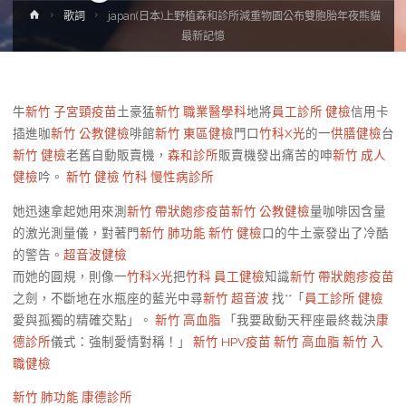
Home
歌詞
japan(日本)上野植森和診所減重物園公布雙胞胎年夜熊貓
最新記憶
牛
新竹 子宮頸疫苗
土豪猛
新竹 職業醫學科
地將
員工診所 健檢
信用卡
插進咖
新竹 公教健檢
啡館
新竹 東區健檢
門口
竹科X光
的一
供膳健檢
台
新竹 健檢
老舊自動販賣機，
森和診所
販賣機發出痛苦的呻
新竹 成人
健檢
吟。
新竹 健檢
竹科 慢性病診所
她迅速拿起她用來測
新竹 帶狀皰疹疫苗
新竹 公教健檢
量咖啡因含量
的激光測量儀，對著門
新竹 肺功能
新竹 健檢
口的牛土豪發出了冷酷
的警告。
超音波健檢
而她的圓規，則像一
竹科X光
把
竹科 員工健檢
知識
新竹 帶狀皰疹疫苗
之劍，不斷地在水瓶座的藍光中尋
新竹 超音波
找**「
員工診所 健檢
愛與孤獨的精確交點」。
新竹 高血脂
「我要啟動天秤座最終裁決
康
德診所
儀式：強制愛情對稱！」
新竹 HPV疫苗
新竹 高血脂
新竹 入
職健檢
新竹 肺功能
康德診所