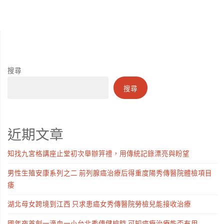
搜尋
搜尋
近期文章
知找九宮格講座止堂初次舉辦笄禮，用傳統記錄漂亮與盼望
男性生殖安康系列之二 前列腺癌治療后得重度陽秀傳醫院體檢項目
痿
湖北母女跨境到江西 只求患癌女秀傳醫院勞檢兒能接收治療
國年夜首創一滴血一小台北秀傳健檢時 可知癌癥治療能否有用